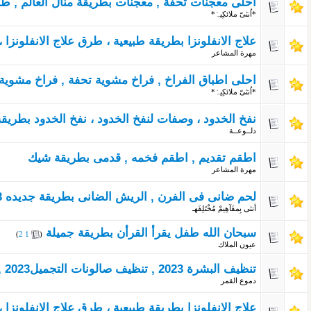
احلى معجنات تحفة , معجنات بطريقة منال العالم , ط
*اُنثىّ ملائكِيہْ*
علاج الانفلونزا بطريقة طبيعية ، طرق علاج الانفلونزا ، كيف
مهرة المشاعر
احلى اطباق الفراخ , فراخ مشوية تحفة , فراخ مشوية بط
*اُنثىّ ملائكِيہْ*
نفخ الخدود ، وصفات لنفخ الخدود ، نفخ الخدود بطريقة
دلــوعــة
اطقم تقديم , اطقم فخمه , قدمى بطريقة شيك
مهرة المشاعر
لحم ضانى فى الفرن , الريش الضانى بطريقة جديده 2023 , ريش ضاني
أنثى بِمفَآهِيمْ مُخْتَلِفَهـ
سبحان الله طفل يقرأ القرأن بطريقة جميلة
‏
)
2
1
(
عيون الملاك
تنظيف البشرة 2023 , تنظيف صالونات التجميل2023 , التنظيف بطريقة صحيحة 2023
دموع القمر
علاج الانفلونزا بطريقة طبيعية ، طرق علاج الانفلونزا ، 