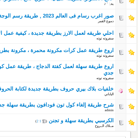
بحہْ ' ♪
صور اغرب رسام فى العالم 2023 , طريقة رسم الوجة بطريقة مضحكة 2023
دموع القمر
احلي طريقه لعمل الارز بطريقة جديدة ، كيفية عمل الارز
سفروته توته
اروع طريقة عمل كرات مكرونة محمرة ، مكرونة بطريقة 
سفروته توته
اروع طريقة سهلة لعمل كفتة الدجاج ، طريقة عمل كور
جدي
سفروته توته
خلفيات بلاك بيري حروف بطريقة جديدة لكتابة الحرو
الياباني
شرح طريقة إلغاء كول تون فودافون بطريقة سهلة جد
admin
الكرسبي بطريقة سهلة و تجنن
‏
)
2
1
(
مــلاك الــروح