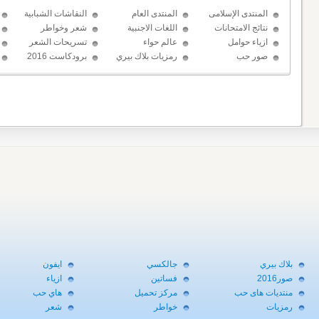
المنتدى الإسلامى
المنتدى العام
النقاشات الشبابية
نتائج الامتحانات
اللغات الاجنبية
شعر وخواطر
ازياء حوامل
عالم حواء
تسريحات الشعر
صور حب
رمزيات بلاك بيري
برودكاست 2016
حب
بلاك بيري
جالكسي
ايفون
صور2016
فساتين
ازياء
منتديات هاى حب
مركز تحميل
هاي حب
رمزيات
خواطر
شعر