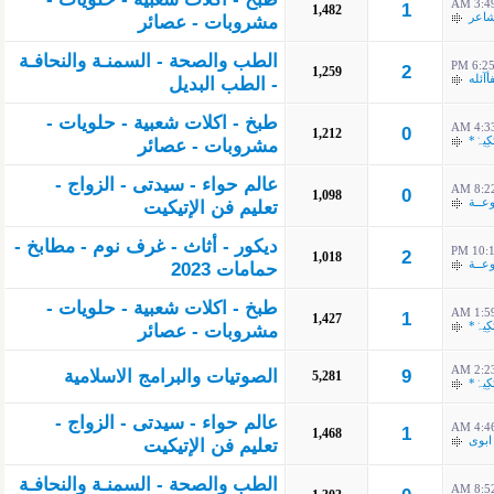
3:49 A
1
1,482
شاعر
مشروبات - عصائر
الطب والصحة - السمنـة والنحافـة
6:25 P
2
1,259
أآئله
- الطب البديل
طبخ - اكلات شعبية - حلويات -
4:33 A
0
1,212
كِيہْ*
مشروبات - عصائر
عالم حواء - سيدتى - الزواج -
8:22 A
0
1,098
وعــة
تعليم فن الإتيكيت
ديكور - أثاث - غرف نوم - مطابخ -
10:17
2
1,018
وعــة
حمامات 2023
طبخ - اكلات شعبية - حلويات -
1:59 A
1
1,427
كِيہْ*
مشروبات - عصائر
2:23 A
9
الصوتيات والبرامج الاسلامية
5,281
كِيہْ*
عالم حواء - سيدتى - الزواج -
4:46 A
1
1,468
ابوى
تعليم فن الإتيكيت
الطب والصحة - السمنـة والنحافـة
8:52 A