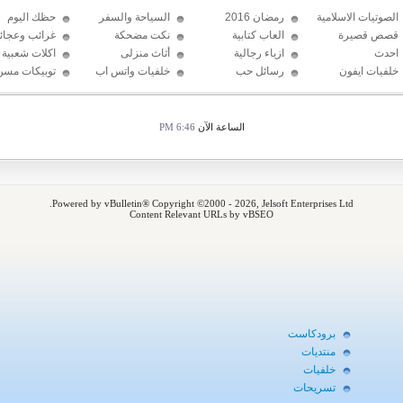
الصوتيات الاسلامية
رمضان 2016
السياحة والسفر
حظك اليوم
قصص قصيرة
العاب كتابية
نكت مضحكة
غرائب وعجائ
احدث
ازياء رجالية
أثاث منزلى
اكلات شعبية
الإكسسوارات
خلفيات ايفون
رسائل حب
خلفيات واتس اب
توبيكات مسن
2016
الساعة الآن
6:46 PM
Powered by vBulletin® Copyright ©2000 - 2026, Jelsoft Enterprises Ltd.
Content Relevant URLs by vBSEO
برودكاست
منتديات
خلفيات
تسريحات