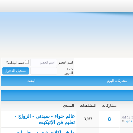
اسم العضو
حفظ البيانات؟
كلمة
المرور
مشاركات اليوم
البحث
مشاركات
المشاهدات
المنتدى
عالم حواء - سيدتى - الزواج -
12:32
8
3,957
هدى
تعليم فن الإتيكيت
طبخ - اكلات شعبية - حلويات -