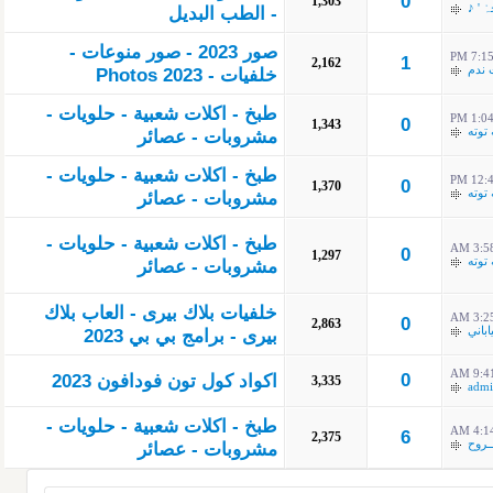
0
1,303
ْ ' ♪
- الطب البديل
صور 2023 - صور منوعات -
7:15 P
1
2,162
 ندم
خلفيات - Photos 2023
طبخ - اكلات شعبية - حلويات -
1:04 P
0
1,343
توته
مشروبات - عصائر
طبخ - اكلات شعبية - حلويات -
12:41
0
1,370
توته
مشروبات - عصائر
طبخ - اكلات شعبية - حلويات -
3:58 A
0
1,297
توته
مشروبات - عصائر
خلفيات بلاك بيرى - العاب بلاك
3:25 A
0
2,863
ياباني
بيرى - برامج بي بي 2023
9:41 A
0
اكواد كول تون فودافون 2023
3,335
adm
طبخ - اكلات شعبية - حلويات -
4:14 A
6
2,375
ــروح
مشروبات - عصائر