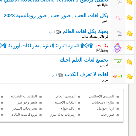
علياا عيد
بكل لغات الحب , صور حب , صور رومانسية 2023
حنين
بحبك بكل لغات العالم
‏
)
2
1
(
لو فاكر نفسك ملاك
مثبــت:
۩۞۩ السيرة النبوية العطرة بعشر لغات أوروبية ۩
ĚĜŘĂɱ
بجميع لغات العلم احبك
لميس
لغات لا تعرف الكذب
‏
)
2
1
(
نورر
المنتدى الإسلامى
المنتدى العام
النقاشات الشبابية
نتائج الامتحانات
اللغات الاجنبية
شعر وخواطر
ازياء حوامل
عالم حواء
تسريحات الشعر
صور حب
رمزيات بلاك بيري
برودكاست 2016
حب