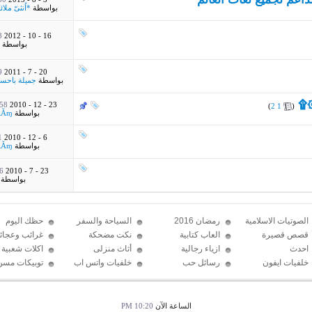
بواسطة
*اُنثىّ ملائك
M
16 - 10 - 2012
بواسطة
M
20 - 7 - 2011
بواسطة
جميلة باحس
۞۩
‏
8 AM
23 - 12 - 2010
)
2
1
(
بواسطة
ŘĂɱ
M
6 - 12 - 2010
بواسطة
ŘĂɱ
AM
23 - 7 - 2010
بواسطة
الصوتيات الاسلامية
رمضان 2016
السياحة والسفر
حظك اليوم
قصص قصيرة
العاب كتابية
نكت مضحكة
غرائب وعجائ
احدث
ازياء رجالية
أثاث منزلى
اكلات شعبية
الإكسسوارات
خلفيات ايفون
رسائل حب
خلفيات واتس اب
توبيكات مسن
2016
الساعة الآن
10:20 PM