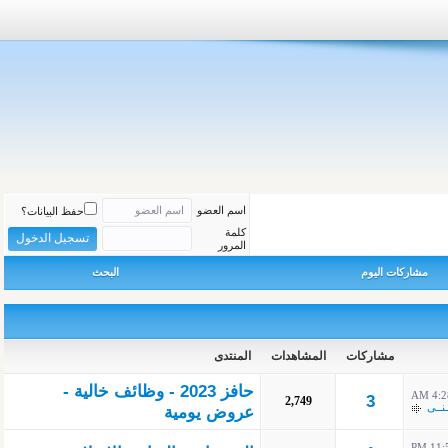
اسم العضو
حفظ البيانات؟
كلمة
المرور
مشاركات اليوم
البحث
مشاركات
المشاهدات
المنتدى
حافز 2023 - وظائف خالية -
4:28 
3
2,749
نــى
عروض يومية
11:50