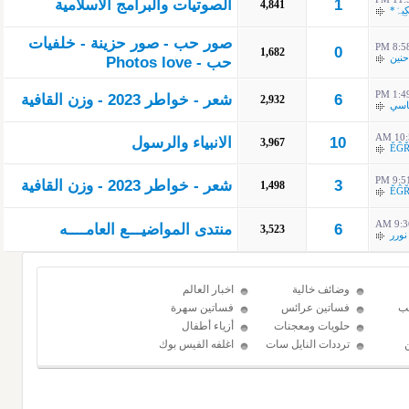
1
الصوتيات والبرامج الاسلامية
4,841
ِيہْ*
صور حب - صور حزينة - خلفيات
8:58 P
0
1,682
حنين
حب - Photos love
1:49 P
6
شعر - خواطر 2023 - وزن القافية
2,932
اسي
10:5
10
الانبياء والرسول
3,967
ĚĜ
9:51 P
3
شعر - خواطر 2023 - وزن القافية
1,498
ĚĜ
9:36 
6
منتدى المواضيـــع العامــــه
3,523
نورر
وضائف خالية
اخبار العالم
ب
فساتين عرائس
فساتين سهرة
حلويات ومعجنات
أزياء أطفال
ترددات النايل سات
اغلفه الفيس بوك