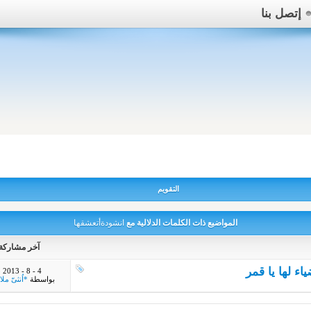
إتصل بنا
التقويم
المواضيع ذات الكلمات الدلالية مع
انشودةأتعشقها
آخر مشاركة
ء لها يا قمر
M
4 - 8 - 2013
بواسطة
*اُنثىّ ملائ