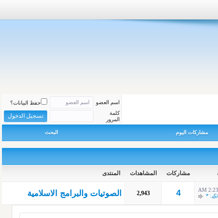
اسم العضو
حفظ البيانات؟
كلمة
المرور
مشاركات اليوم
البحث
مشاركات
المشاهدات
المنتدى
2:23 A
4
الصوتيات والبرامج الاسلامية
2,943
كِيہْ*