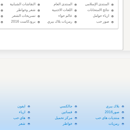
المنتدى الإسلامى
المنتدى العام
النقاشات الشبابية
نتائج الامتحانات
اللغات الاجنبية
شعر وخواطر
ازياء حوامل
عالم حواء
تسريحات الشعر
صور حب
رمزيات بلاك بيري
برودكاست 2016
حب
بلاك بيري
جالكسي
ايفون
صور2016
فساتين
ازياء
منتديات هاى حب
مركز تحميل
هاي حب
رمزيات
خواطر
شعر