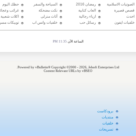
الصوتيات الاسلامية
رمضان 2016
السياحة والسفر
حظك اليوم
قصص قصيرة
العاب كتابية
نكت مضحكة
غرائب وعجائ
احدث
ازياء رجالية
أثاث منزلى
اكلات شعبية
الإكسسوارات
خلفيات ايفون
رسائل حب
خلفيات واتس اب
توبيكات مسن
2016
الساعة الآن
11:35 PM
Powered by vBulletin® Copyright ©2000 - 2026, Jelsoft Enterprises Ltd.
Content Relevant URLs by vBSEO
برودكاست
منتديات
خلفيات
تسريحات