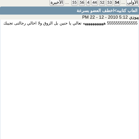
...
...
الأولى
54
53
52
44
4
56
55
الأخيرة
العاب كتابيه
>اخطف العضو بسرعة
مودي
5:12 PM 22 - 12 - 2010
55555555555555 هههههههههههه تعالي يا حنين بل الزوق ولا اخالي رجالتى تجيبك