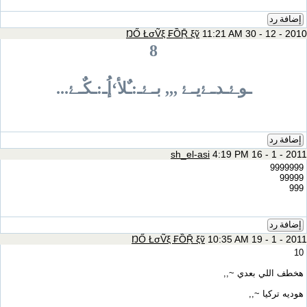
إضافة رد
ŊŐ ŁσṼξ ₣ỒṜ ξṽ
11:21 AM 30 - 12 - 2010
8
ـوﮱـدـﮱيـﮱ ,,, بـﮱـ:ـٌلأ‘إُـ:ـكٌـﮱ...
إضافة رد
sh_el-asi
4:19 PM 16 - 1 - 2011
9999999
99999
999
إضافة رد
ŊŐ ŁσṼξ ₣ỒṜ ξṽ
10:35 AM 19 - 1 - 2011
10
هخطف اللي بعدي ~,,
هوديه تركيا ~,,