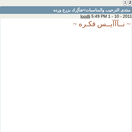
1
2
منتدى الترحيب والمناسبات
>شآإرك بزرع ورده
loodli
5:49 PM 1 - 10 - 2011
~ نــآآآيــس فكـره ~