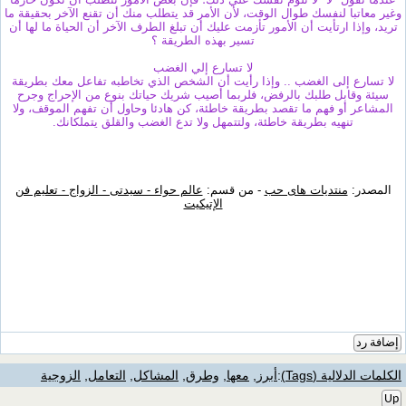
وغير معاتبا لنفسك طوال الوقت، لأن الأمر قد يتطلب منك أن تقنع الآخر بحقيقة ما
تريد، وإذا ارتأيت أن الأمور تأزمت عليك أن تبلغ الطرف الآخر أن الحياة ما لها أن
تسير بهذه الطريقة ؟
لا تسارع إلي الغضب
لا تسارع إلى الغضب .. وإذا رأيت أن الشخص الذي تخاطبه تفاعل معك بطريقة
سيئة وقابل طلبك بالرفض، فلربما أصيب شريك حياتك بنوع من الإحراج وجرح
المشاعر أو فهم ما تقصد بطريقة خاطئة، كن هادئا وحاول أن تفهم الموقف، ولا
تنهيه بطريقة خاطئة، ولتتمهل ولا تدع الغضب والقلق يتملكانك.
المصدر:
منتديات هاى حب
- من قسم:
عالم حواء - سيدتى - الزواج - تعليم فن
الإتيكيت
إضافة رد
الكلمات الدلالية (Tags)
:
أبرز
,
معها
,
وطرق
,
المشاكل
,
التعامل
,
الزوجية
Up