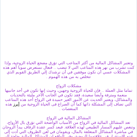
وتعتبر المشاكل المالية من أكثر المتاعب التي تؤرق مضجع الحياة الزوجية، وإذا
كنت تشرب من نهر هذه المتاعب التي لا تنضب .. فتعال نستعرض سويا أهم هذه
المشكلات عسي أن نكون موفقين في أن نرشدك إلي الطريق القويم الذي
تتخلص به من هذه الهموم .
مشكلات الزواج
تماما مثل العملة .. فإن للحياة الزوجية وجهين، وحيث إنها تكون في أحد جانبيها
منعمة ومترفة وأيضا سعيدة، فقد تكون في الجانب الآخر مليئة بالتحديات
والمشاكل، ويعتبر الحديث عن الأمور الغير حميدة في الزواج أحد هذه المتاعب
التي تضاف إلى المشكلة ذاتها كما أن الصراع فى الحياة الزوجية من
أبرز
هذه
المنغصات .
المشاكل المالية في الزواج
تعد المشاكل المالية في الزواج من الأسباب الواضحة التي تؤرق بال الأزواج،
وتنغص عليهم المسار الطبيعي لهذه العلاقة. فبعد كسر عقدة الزفاف يبدأ الزوجان
في مباشرة المشاكل المتعلقة بالمال، ويقومان في لعن الظروف التي أدت إلى
عدم الاستقرار في علاقتهما الزوجية، وفي الواقع إن المشاكل المالية بحاجة إلى