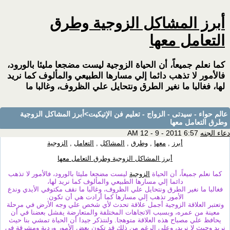
أبرز المشاكل الزوجية وطرق
التعامل معها
كما نعلم جميعاً، أن الحياة الزوجية ليست مضجعا مليئا بالورود،
فالأمور لا تذهب دائما إلي مسارها الطبيعي والمألوف كما نريد
لها، فغالبا ما نغير الطرق ونتحايل علي الظروف، وغالبا ما
عالم حواء - سيدتى - الزواج - تعليم فن الإتيكيت
>أبرز المشاكل الزوجية
وطرق التعامل معها
دعاء الجنه
6:57 AM 12 - 9 - 2011
أبرز
,
معها
,
وطرق
,
المشاكل
,
التعامل
,
الزوجية
أبرز المشاكل الزوجية وطرق التعامل معها
كما نعلم جميعاً، أن الحياة
الزوجية
ليست مضجعا مليئا بالورود، فالأمور لا تذهب
دائما إلي مسارها الطبيعي والمألوف كما نريد لها،
فغالبا ما نغير الطرق ونتحايل علي الظروف، وغالبا ما نقف مكتوفي الأيدي وندع
الأمور تذهب إلي مسارها كما أرادت هي أن تكون.
وتعتبر العلاقة الزوجية أجمل علاقة تحدث لأي شخص علي وجه الأرض في مرحلة
معينة من عمره، وبسبب الاتجاهات المختلفة والمتعارضة يفشل بعضنا في أن
يحافظ علي مصباح هذه العلاقة متوهجا. ولنتذكر جيدا أن الحياة تمشي بنا حيث
نريد وحيث لا نريد، وعلي الرغم من ذلك قد تكون بعض الأمور وردية ومشرقة في