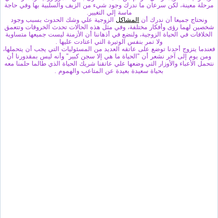
مرحلة معينة، لكن سرعان ما ندرك وجود شيء من الزيف والسلبية بها وفي حاجة
ماسة إلي التغيير.
ونحتاج جميعا أن ندرك أن
المشاكل
الزوجية علي وشك الحدوث بسبب وجود
شخصين لهما رؤى وأفكار مختلفة، وفي مثل هذه الحالات تحدث الخروقات وتتعمق
الخلافات في الحياة الزوجية، ولنضع في أذهاننا أن الأزمنة ليست جميعها متساوية
ولا تمر بنفس الوتيرة التي اعتادت عليها .
فعندما يتزوج أحدنا توضع على عاتقه العديد من المسئوليات التي يجب أن يتحملها،
ومن يوم إلى آخر نشعر أن "الحياة ما هي إلا سجن كبير" وأنه ليس بمقدورنا أن
نتحمل الأعباء والأوزار التي وضعها علي عاتقنا شريك الحياة الذي طالما حلمنا معه
بحياة سعيدة بعيدة عن المتاعب والهموم .