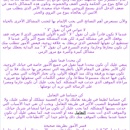
أن تعالج بنوع من الحكمة وليس العنف والخشونة، وتكون هذه المشاكل ناجمة عن
ضعف الدخل الذي يسمح للزوجين بقضاء حياة سعيدة، الأمر الذي يتطلب من
الاثنين أن يعالجاه بنوع من التروي والحذر.
والآن نستعرض أهم النصائح التي يجب الإلمام بها لتجنب المشاكل الأخرى بالحياة
الزوجية .
لا تتواني في أن تقول "لا "
عندما لا تكون قادراً على أن تقول " لا " للمرة الأولي للشخص الذي لا تعرفه، فقد
يوقعك الأمر في مشكلة كبيرة، لكن هذه المشكلة تصبح أكبر وأكبر عندما لا
تستطيع أن تقولها للشخص الذي تربطك به علاقة زوجية، فبعض الأمور تتطلب منك
أن تكون مجازفا وحازما، وعدم التسرع في أن تقول "لا " منذ البداية يجعلك تواجه
مشاكل كبيرة وكثيرة مع مرور الزمن .
كن محددا فيما تقول
ينبغي عليك أن تكون محددا فيما تقول في جميع الأمور خاصة في حياتك الزوجية،
لكن الأمر يتعلق في المقام الأول بالطريقة التي تستعرض بها حديثك، فلا بد أن
تكون مهذبة ورقيقة وذلك منذ الوهلة الأولي، وأن تختار الأوقات التي ينبغي أن
يكون فيها حديثك مسموعا مطاعا، وأن تنتقي الكلمات التي ستقولها مع ضرورة
مراعاة الموقف الذي حدثت فيه المشكلة. كما يجب عليك أن تكون حازما ومصرا
على الرسالة التي تريد أن توصلها .
كن حساسا في التعامل
كن حساسا لطيفا في طريقة تعاملك ولا تدع العصبية تتملكك أو تتغلب عليك، ولا
تضع للضغوط النصيب الأكبر في طريقة التعامل. ويجب أن تعي جيدا الأسباب التي
حدثت بسببها المشكلة، كما يجب عليك أن تكون مراعيا لمشاعر شريك حياتك،
والموقف الذي أنت بصدد
التعامل
معه أو الحديث فيه، كما ينبغي عليك أن تكون
خشنا عندما يتطلب الموقف منك ذلك واعلم جيدا أن "الانطباعات الأولي تدوم ".
فسر الأمور بطريقة صحيحة
عندما تقول "لا" لا تلوم نفسك علي ذلك؛ فإن بعض الأمور تتطلب أن تكون حازما