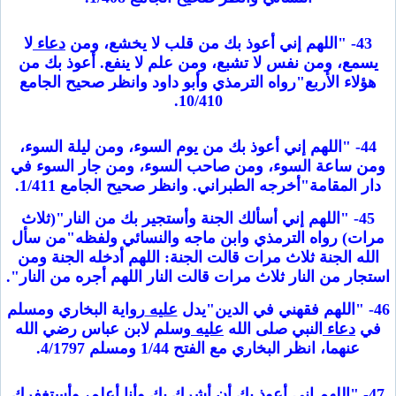
43- "اللهم إني أعوذ بك من قلب لا يخشع، ومن
دعاء
لا
يسمع، ومن نفس لا تشبع، ومن علم لا ينفع. أعوذ بك من
هؤلاء الأربع"رواه الترمذي وأبو داود وانظر صحيح الجامع
10/410.
44- "اللهم إني أعوذ بك من يوم السوء، ومن ليلة السوء،
ومن ساعة السوء، ومن صاحب السوء، ومن جار السوء في
دار المقامة"أخرجه الطبراني. وانظر صحيح الجامع 1/411.
45- "اللهم إني أسألك الجنة وأستجير بك من النار"(ثلاث
مرات) رواه الترمذي وابن ماجه والنسائي ولفظه"من سأل
الله الجنة ثلاث مرات قالت الجنة: اللهم أدخله الجنة ومن
استجار من النار ثلاث مرات قالت النار اللهم أجره من النار".
46- "اللهم فقهني في الدين"يدل
عليه
رواية البخاري ومسلم
في
دعاء
النبي صلى الله
عليه
وسلم لابن عباس رضي الله
عنهما، انظر البخاري مع الفتح 1/44 ومسلم 4/1797.
47- "اللهم إني أعوذ بك أن أشرك بك وأنا أعلم، وأستغفرك