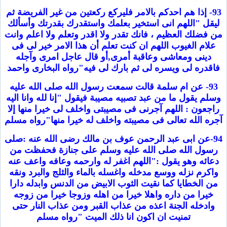
93- إذا هم احدكم بالامر فليركع ركعتين من غير الفريضة ثم
ليقل "اللهم انى استخير بعلمك واستقدرك بقدرتك وأسألك
من فضلك العظيم ، فانك تقدر ولا اقدر وتعلم ولا اعلم وانت
علام الغيوب اللهم ان كنت تعلم أن هذا الامر خير لى فى
دينى ومعاشى وعاقبة أمرى,أو قال عاجل امرى وآجله
فاقدره لى ويسره لى ثم بارك لى فيه"رواه البخارى واحمد
93- عن ام سلمة قالت سمعت رسول الله صلى الله عليه
وسلم يقول ما من عبد تصبيه مصيبة فيقول "إنا لله وانا اليه
راجعون : اللهم آجرنى فى مصيبتى واخلف لى خيرا منها إلا
آجره الله تعالى فى مصيبته واخلف له خيرا منها"رواه مسلم
94-عن ابى عبد الرحمن عوف بن مالك رضى الله عنه :صلى
رسول الله صلى الله عليه وسلم على جنازة فحفظت من
دعائه وهو يقول :"اللهم اغفر له وارحمه وعافه واعف عنه
واكرم نزله ووسع مدخله واغسله بالماء والثلج والبرد ونقه
من الخطايا كما نقيت الثوب الابيض من الدنس وابدله دارا
خيرا من داره واهلا خيرا من اهله وزوجا خيرا من زوجه
وادخله الجنة اعذه من عذاب القبر ومن عذاب النار حتى
تمنيت ان اكون انا ذلك الميت "رواه مسلم