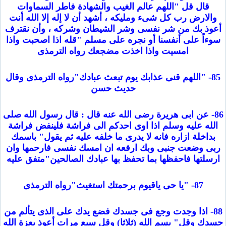
قال قل "اللهم عالم الغيب والشهادة فاطر السماوات
والارض رب كل شىء ومليكه ، أشهد أن لا إله إلا الله أنت
أعوذ بك من شر نفسى وشر الشيطان وشركه ، وأن نقترف
سوءاً على أنفسنا أو نجره على مسلم "قله اذا اصحبت واذا
امسيت واذا اخذت مضجعك رواه الترمذى
85- "اللهم قنى عذابك يوم تبعث عبادك"رواه الترمذى وقال
حديث حسن
86- عن ابى هريرة رضى الله عنه قال : قال رسول الله صلى
الله عليه وسلم اذا اوى احدكم الى فراشة فلينفض فراشة
بداخلة ازاره فانه لا يدرى ما خلفه عليه ثم يقول" باسمك
ربى وضعت جنبى وبك ارفعه ان امسك نفسى فارحمها وان
ارسلتها فاحفظها بما تحفظ بها عبادك الصالحين"متفق عليه
87- "يا حى ياقيوم برحمتك استغيث"رواه الترمذى
88- اذا وجدت وجع فى جسدك فضع يدك على الذى يتألم من
جسدك وقل" بسم الله (ثلاثا) وقل سبع مرات أعوذ بعزة الله