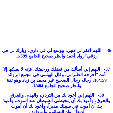
36- "اللهم اغفر لي ذنبي، ووسع لي في داري، وبارك لي في
رزقي"رواه أحمد وانظر صحيح الجامع 1/399.
37- "اللهم إني أسألك من فضلك ورحمتك، فإنه لا يملكها إلا
أنت"أخرجه الطبراني. وقال الهيثمي في مجمع الزوائد
10/159: رجاله رجال الصحيح غير
محمد
بن زياد وهو ثقة
وانظر صحيح الجامع 1/404.
38- "اللهم إني أعوذ بك من التردي، والهدم، والغرق،
والحرق، وأعوذ بك أن يتخبطني الشيطان عند الموت، وأعوذ
بك أن أموت في سبيلك مدبراً، وأعوذ بك أن أموت
لديغاً"رواه النسائي، وأبو داود .