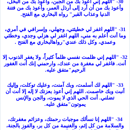
30- "اللهم إني أعوذ بك من الجبن، وأعوذ بك من البخل،
وأعوذ بك من أن أرد إلى أرذل العمر، وأعوذ بك من فتنة
الدنيا وعذاب القبر" رواه البخاري مع الفتح.
31- "اللهم اغفر لي خطيئتي، وجهلي، وإسرافي في أمري،
وما أنت أعلم به مني، اللهم اغفر لي هزلي وجدي، وخطئي
وعمدي، وكل ذلك عندي"رواهالبخاري مع الفتح .
32- "اللهم إني ظلمت نفسي ظلماً كثيراً، ولا يغفر الذنوب إلا
أنت. فاغفر لي مغفرة من عندك، وارحمني إنك أنت الغفور
الرحيم"متفق عليه.
33- "اللهم لك أسلمت، وبك آمنت، وعليك توكلت، وإليك
أنبت وبك خاصمت. اللهم إني أعوذ بعزتك لا إله إلا أنت أن
تضلني. أنت الحي الذي لا يموت، والجن والإنس
يموتون"متفق عليه.
34- "اللهم إنا نسألك موجبات رحمتك، وعزائم مغفرتك،
والسلامة من كل إثم، والغنيمة من كل بر، والفوز بالجنة،