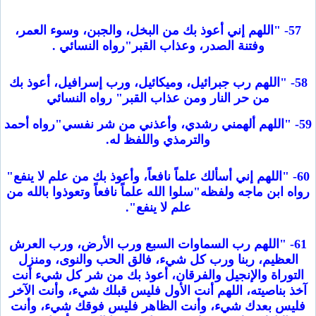
57- "اللهم إني أعوذ بك من البخل، والجبن، وسوء العمر،
وفتنة الصدر، وعذاب القبر"رواه النسائي .
58- "اللهم رب جبرائيل، وميكائيل، ورب إسرافيل، أعوذ بك
من حر النار ومن عذاب القبر" رواه النسائي
59- "اللهم ألهمني رشدي، وأعذني من شر نفسي"رواه أحمد
والترمذي واللفظ له.
60- "اللهم إني أسألك علماً نافعاً، وأعوذ بك من علم لا ينفع"
رواه ابن ماجه ولفظه"سلوا الله علماً نافعاً وتعوذوا بالله من
علم لا ينفع".
61- "اللهم رب السماوات السبع ورب الأرض، ورب العرش
العظيم، ربنا ورب كل شيء، فالق الحب والنوى، ومنزل
التوراة والإنجيل والفرقان، أعوذ بك من شر كل شيء أنت
آخذ بناصيته، اللهم أنت الأول فليس قبلك شيء، وأنت الآخر
فليس بعدك شيء، وأنت الظاهر فليس فوقك شيء، وأنت