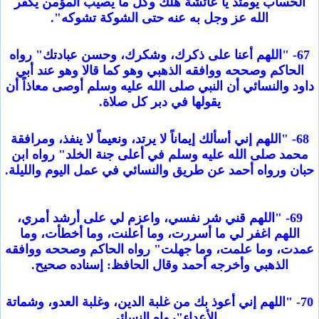
الحساب يومئذ يا عائشة هلك وكل ما يصيب المؤمن يكفر
الله عز وجل به عنه حتى الشوكة تشوكه".
67- "اللهم أعنا على ذكرك، وشكرك، وحسن عبادتك" رواه
الحاكم وصححه ووافقه الذهبي وهو كما قالا وهو عند أبي
داود والنسائي أن النبي صلى الله عليه وسلم أوصى معاذاً أن
يقولها في دبر كل صلاة.
68- "اللهم إني أسألك إيماناً لا يرتد، ونعيماً لا ينفذ، ومرافقة
محمد صلى الله عليه وسلم في أعلى جنة الخلد" رواه ابن
حبان ورواه أحمد عن طريق والنسائي في عمل اليوم والليلة.
69- "اللهم قني شر نفسي، واعزم لي على أرشد أمري،
اللهم اغفر لي ما أسررت، وما أعلنت، وما أخطأت، وما
عمدت، وما علمت، وما جهلت" رواه الحاكم وصححه ووافقه
الذهبي وأخرجه أحمد وقال الحافظ: إسناده صحيح.
70- "اللهم إني أعوذ بك من غلبة الدين، وغلبة العدو، وشماتة
الأعداء"رواه النسائي .