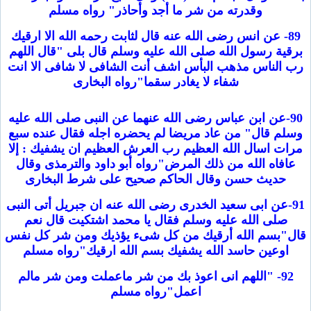
وقدرته من شر ما أجد وأحاذر" رواه مسلم
89- عن انس رضى الله عنه قال لثابت رحمه الله الا ارقيك
برقية رسول الله صلى الله عليه وسلم قال بلى "قال اللهم
رب الناس مذهب البأس اشف أنت الشافى لا شافى الا انت
شفاء لا يغادر سقما"رواه البخارى
90-عن ابن عباس رضى الله عنهما عن النبى صلى الله عليه
وسلم قال" من عاد مريضا لم يحضره اجله فقال عنده سبع
مرات اسال الله العظيم رب العرش العظيم ان يشفيك : إلا
عافاه الله من ذلك المرض"رواه أبو داود والترمذى وقال
حديث حسن وقال الحاكم صحيح على شرط البخارى
91-عن ابى سعيد الخدرى رضى الله عنه ان جبريل أتى النبى
صلى الله عليه وسلم فقال يا محمد اشتكيت قال نعم
قال"بسم الله أرقيك من كل شىء يؤذيك ومن شر كل نفس
اوعين حاسد الله يشفيك بسم الله ارقيك"رواه مسلم
92- "اللهم انى اعوذ بك من شر ماعملت ومن شر مالم
اعمل"رواه مسلم