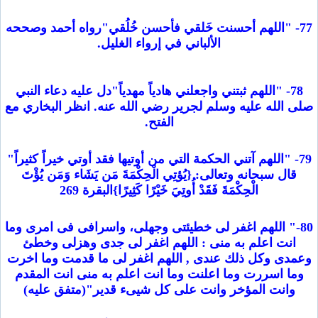
77- "اللهم أحسنت خَلقي فأحسن خُلُقي"رواه أحمد وصححه
الألباني في إرواء الغليل.
78- "اللهم ثبتني واجعلني هادياً مهدياً"دل عليه دعاء النبي
صلى الله عليه وسلم لجرير رضي الله عنه. انظر البخاري مع
الفتح.
79- "اللهم آتني الحكمة التي من أوتيها فقد أوتي خيراً كثيراً"
قال سبحانه وتعالى: {يُؤتِي الْحِكْمَةَ مَن يَشَاء وَمَن يُؤْتَ
الْحِكْمَةَ فَقَدْ أُوتِيَ خَيْرًا كَثِيرًا}البقرة 269
80-" اللهم اغفر لى خطيئتى وجهلى، واسرافى فى امرى وما
انت اعلم به منى : اللهم اغفر لى جدى وهزلى وخطئ
وعمدى وكل ذلك عندى , اللهم اغفر لى ما قدمت وما اخرت
وما اسررت وما اعلنت وما انت اعلم به منى انت المقدم
وانت المؤخر وانت على كل شيىء قدير"(متفق عليه)