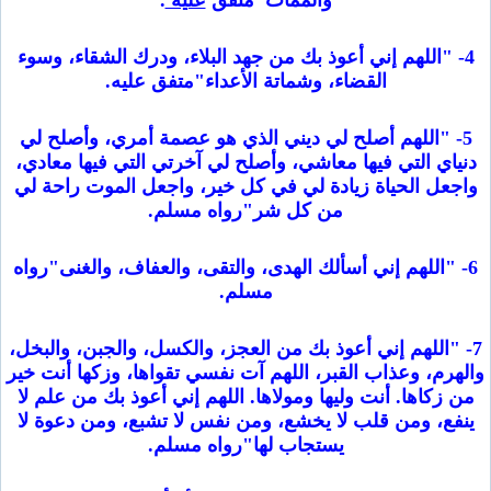
والممات"متفق
عليه
.
4- "اللهم إني أعوذ بك من جهد البلاء، ودرك الشقاء، وسوء
القضاء، وشماتة الأعداء"متفق عليه.
5- "اللهم أصلح لي ديني الذي هو عصمة أمري، وأصلح لي
دنياي التي فيها معاشي، وأصلح لي آخرتي التي فيها معادي،
واجعل الحياة زيادة لي في كل خير، واجعل الموت راحة لي
من كل شر"رواه مسلم.
6- "اللهم إني أسألك الهدى، والتقى، والعفاف، والغنى"رواه
مسلم.
7- "اللهم إني أعوذ بك من العجز، والكسل، والجبن، والبخل،
والهرم، وعذاب القبر، اللهم آت نفسي تقواها، وزكها أنت خير
من زكاها. أنت وليها ومولاها. اللهم إني أعوذ بك من علم لا
ينفع، ومن قلب لا يخشع، ومن نفس لا تشبع، ومن دعوة لا
يستجاب لها"رواه مسلم.