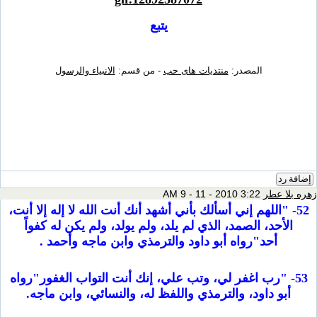
يتبع
المصدر:
منتديات هاى حب
- من قسم:
الانبياء والرسول
إضافة رد
زهره بلا عطر
3:22 AM 9 - 11 - 2010
52- "اللهم إني أسألك بأني أشهد أنك أنت الله لا إله إلا أنت،
الأحد، الصمد، الذي لم يلد، ولم يولد، ولم يكن له كفواً
أحد"رواه أبو داود والترمذي وابن ماجه وأحمد .
53- "رب اغفر لي، وتب علي، إنك أنت التواب الغفور"رواه
أبو داود، والترمذي واللفظ له، والنسائي، وابن ماجه.