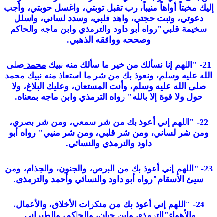
إليك مخبتاً أواهاً منيباً، رب تقبل توبتي، واغسل حوبتي، وأجب
دعوتي، وثبت حجتي، واهد قلبي، وسدد لساني، واسلل
سخيمة قلبي"رواه أبو داود والترمذي وابن ماجه والحاكم
وصححه ووافقه الذهبي.
21- "اللهم إنا نسألك من خير ما سألك منه نبيك
محمد
صلى
الله
عليه
وسلم، ونعوذ بك من شر ما استعاذ منه نبيك
محمد
صلى الله
عليه
وسلم، وأنت المستعان، وعليك البلاغ، ولا
حول ولا قوة إلا بالله" رواه الترمذي وابن ماجه بمعناه.
22- "اللهم إني أعوذ بك من شر سمعي، ومن شر بصري،
ومن شر لساني، ومن شر قلبي، ومن شر منيي" رواه أبو
داود والترمذي والنسائي.
23- "اللهم إني أعوذ بك من البرص، والجنون، والجذام، ومن
سيئ الأسقام"رواه أبو داود والنسائي وأحمد والترمذى.
24- "اللهم إني أعوذ بك من منكرات الأخلاق، والأعمال،
والأهواء"الترمذي وابن حبان، والحاكم، والطبراني.