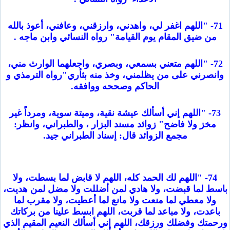
71- "اللهم اغفر لي، واهدني، وارزقني، وعافني، أعوذ بالله
من ضيق المقام يوم القيامة" رواه النسائي وابن ماجه .
72- "اللهم متعني بسمعي، وبصري، واجعلهما الوارث مني،
وانصرني على من يظلمني، وخذ منه بثأري"رواه الترمذي و
الحاكم وصححه ووافقه.
73- "اللهم إني أسألك عيشة نقية، وميتة سوية، ومرداً غير
مخز ولا فاضح" زوائد مسند البزار ، والطبراني، وانظر:
مجمع الزوائد قال: إسناد الطبراني جيد.
74- "اللهم لك الحمد كله، اللهم لا قابض لما بسطت، ولا
باسط لما قبضت، ولا هادي لمن أضللت ولا مضل لمن هديت،
ولا معطي لما منعت ولا مانع لما أعطيت، ولا مقرب لما
باعدت، ولا مباعد لما قربت، اللهم ابسط علينا من بركاتك
ورحمتك وفضلك ورزقك، اللهم إني أسألك النعيم المقيم الذي