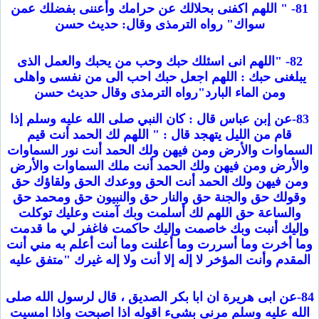
81- " اللهم اكفنى بحلالك عن حرامك وأعننى بفضلك عمن
سواك" رواه الترمذى وقال: حديث حسن
82- "اللهم انى اسئلك حبك وحب من يحبك والعمل الذى
يبلغنى حبك : اللهم اجعل حبك احب الى من نفسى واهلى
ومن الماء البارد"رواه الترمذى وقال حديث حسن
83-عن إبن عباس قال : كان النبي صلى الله عليه وسلم إذا
قام من الليل يتهجد قال : " اللهم لك الحمد أنت قيم
السماوات والأرض ومن فيهن ولك الحمد أنت نور السماوات
والأرض ومن فيهن ولك الحمد أنت ملك السماوات والأرض
ومن فيهن ولك الحمد أنت الحق ووعدك الحق ولقاؤك حق
وقولك حق والجنة حق والنار حق والنبيون حق ومحمد حق
والساعة حق اللهم لك أسلمت وبك آمنت وعليك توكلت
وإليك أنبت وبك خاصمت وإليك حاكمت فاغفر لي ما قدمت
وما أخرت وما أسررت وما أعلنت وما أنت أعلم به مني أنت
المقدم وأنت المؤخر لا إله إلا أنت ولا إله غيرك "متفق عليه
84-عن ابى هريرة ان ابا بكر الصديق ، قال لرسول الله صلى
الله عليه وسلم مرنى بشىء اقوله اذا اصبحت واذا امسيت