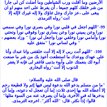
الأرضين وما أقلت ورب الشياطين وما أضلت كن لى جارا
من شر خلقك كلهم جميعا ، أن يفرط على احد منهم او ان
يبغى على ،عز جارك وجل ثناؤك ولا إله غيرك لاإله إلا
انت"رواه الترمذى
99-"اللهم اجعل في قلبي نورا وفي بصري نورا وفي سمعي
نورا وعن يميني نورا وعن يساري نورا وفوقي نورا وتحتي
نورا وأمامي نورا وخلفي نورا واجعل لي نورا " وزاد بعضهم :
" وفي لساني نورا "متفق عليه
100- "اللهم أنت ربى لا إله إلا أنت خلقتنى وانا عبدك وأنا
على عهدك ووعدك ما استطعت أعوذ بك من شر ما صنعت
أبوء لك بنعمتك على وأبوء بذنبى فاغفر لى فإنه لا يغفر
الذنوب إلا أنت"رواه البخارى
قال صلى الله عليه والسلام:
"ما من مسلم يدعو الله بدعوة ليس فيها إثم ولا قطيعة رحم
إلا أعطاه الله بها إحدى ثلاث: إما أن تعجل له دعوته، وإما أن
يدخرها له في الآخرة، وإما أن يصرف عنه من السوء مثلها"
قالوا: إذاً نكثر. قال: "الله أكثر". اخرجه الترمذى.