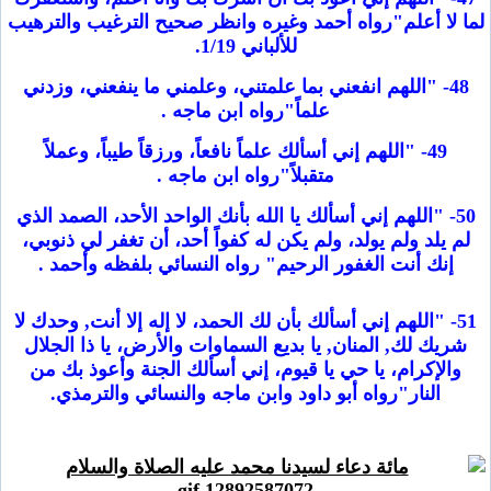
لما لا أعلم"رواه أحمد وغيره وانظر صحيح الترغيب والترهيب
للألباني 1/19.
48- "اللهم انفعني بما علمتني، وعلمني ما ينفعني، وزدني
علماً"رواه ابن ماجه .
49- "اللهم إني أسألك علماً نافعاً، ورزقاً طيباً، وعملاً
متقبلاً"رواه ابن ماجه .
50- "اللهم إني أسألك يا الله بأنك الواحد الأحد، الصمد الذي
لم يلد ولم يولد، ولم يكن له كفواً أحد، أن تغفر لي ذنوبي،
إنك أنت الغفور الرحيم" رواه النسائي بلفظه وأحمد .
51- "اللهم إني أسألك بأن لك الحمد، لا إله إلا أنت, وحدك لا
شريك لك, المنان, يا بديع السماوات والأرض، يا ذا الجلال
والإكرام، يا حي يا قيوم، إني أسألك الجنة وأعوذ بك من
النار"رواه أبو داود وابن ماجه والنسائي والترمذي.