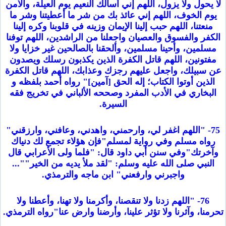
لا يحول ولا يزول، اللهم إني أسألك النعيم يوم العيلة، والأمن
يوم الخوف، اللهم إني عائذ بك من شر ما أعطيتنا وشر ما
منعتنا، اللهم حبب إلينا الإيمان وزينه في قلوبنا وكره إلينا
الكفر والفسوق والعصيان واجعلنا من الراشدين، اللهم توفنا
مسلمين، وأحينا مسلمين، وألحقنا بالصالحين غير خزايا ولا
مفتونين، اللهم قاتل الكفرة الذين يكذبون رسلك ويصدون
عن سبيلك، واجعل عليهم رجزك وعذابك، اللهم قاتل الكفرة
الذين أوتوا الكتاب؛ إله الحق [آمين]" رواه أحمد بلفظه و
البخاري في الأدب المفرد وصححه الألباني في تخريج فقه
السيرة.
75- "اللهم اغفر لي، وارحمني، واهدني، وعافني، وارزقني"
رواه مسلم وفي رواية لمسلم"فإن هؤلاء تجمع لك دنياك
وآخرتك"وفي سنن أبي داود قال: "فلما ولى الأعرابي قال
النبي صلى الله عليه وسلم: "لقد ملأ يديه من الخير""...
واجبرني وارفعني" ابن ماجه والترمذي.
76- "اللهم زدنا ولا تنقصنا، وأكرمنا ولا تهنا، وأعطنا ولا
تحرمنا، وآثرنا ولا تؤثر علينا، وأرضنا وارض عنا"رواه الترمذي.