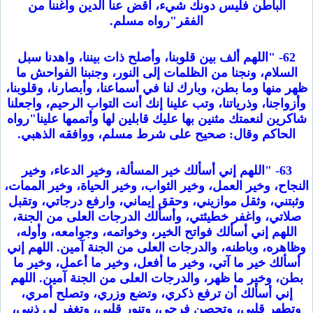
الباطن فليس دونك شيء، اقض عنا الدين وأغننا من
الفقر"رواه مسلم.
62- "اللهم ألف بين قلوبنا، وأصلح ذات بيننا، واهدنا سبل
السلام، ونجنا من الظلمات إلى النور، وجنبنا الفواحش ما
ظهر منها وما بطن، وبارك لنا في أسماعنا، وأبصارنا، وقلوبنا،
وأزواجنا، وذرياتنا، وتب علينا إنك أنت التواب الرحيم، واجعلنا
شاكرين لنعمتك مثنين بها عليك قابلين لها وأتممها علينا"رواه
الحاكم وقال: صحيح على شرط مسلم، ووافقه الذهبي.
63- "اللهم إني أسألك خير المسألة، وخير الدعاء، وخير
النجاح، وخير العمل، وخير الثواب، وخير الحياة، وخير الممات،
وثبتني، وثقل موازيني، وحقق إيماني، وارفع درجاتي، وتقبل
صلاتي، واغفر خطيئتي، وأسألك الدرجات العلى من الجنة،
اللهم إني أسألك فواتح الخير، وخواتمه، وجوامعه، وأوله،
وظاهره، وباطنه، والدرجات العلى من الجنة آمين. اللهم إني
أسألك خير ما آتي، وخير ما أفعل، وخير ما أعمل، وخير ما
بطن، وخير ما ظهر، والدرجات العلى من الجنة آمين. اللهم
إني أسألك أن ترفع ذكري، وتضع وزري، وتصلح أمري،
وتطهر قلبي، وتحصن فرجي، وتنور قلبي، وتغفر لي ذنبي،