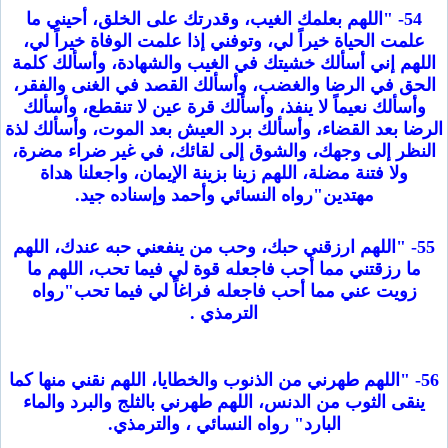
54- "اللهم بعلمك الغيب، وقدرتك على الخلق، أحيني ما
علمت الحياة خيراً لي، وتوفني إذا علمت الوفاة خيراً لي،
اللهم إني أسألك خشيتك في الغيب والشهادة، وأسألك كلمة
الحق في الرضا والغضب، وأسألك القصد في الغنى والفقر،
وأسألك نعيماً لا ينفذ، وأسألك قرة عين لا تنقطع، وأسألك
الرضا بعد القضاء، وأسألك برد العيش بعد الموت، وأسألك لذة
النظر إلى وجهك، والشوق إلى لقائك، في غير ضراء مضرة،
ولا فتنة مضلة، اللهم زينا بزينة الإيمان، واجعلنا هداة
مهتدين"رواه النسائي وأحمد وإسناده جيد.
55- "اللهم ارزقني حبك، وحب من ينفعني حبه عندك، اللهم
ما رزقتني مما أحب فاجعله قوة لي فيما تحب، اللهم ما
زويت عني مما أحب فاجعله فراغاً لي فيما تحب"رواه
الترمذي .
56- "اللهم طهرني من الذنوب والخطايا، اللهم نقني منها كما
ينقى الثوب من الدنس، اللهم طهرني بالثلج والبرد والماء
البارد" رواه النسائي ، والترمذي.