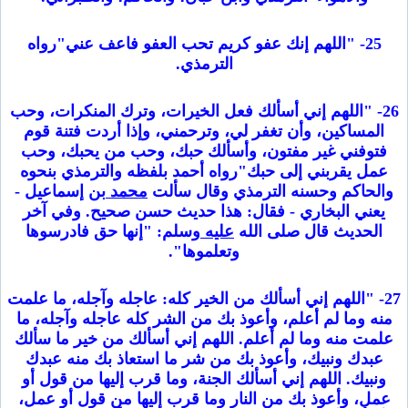
25- "اللهم إنك عفو كريم تحب العفو فاعف عني"رواه
الترمذي.
26- "اللهم إني أسألك فعل الخيرات، وترك المنكرات، وحب
المساكين، وأن تغفر لي، وترحمني، وإذا أردت فتنة قوم
فتوفني غير مفتون، وأسألك حبك، وحب من يحبك، وحب
عمل يقربني إلى حبك"رواه أحمد بلفظه والترمذي بنحوه
والحاكم وحسنه الترمذي وقال سألت
محمد
بن إسماعيل -
يعني البخاري - فقال: هذا حديث حسن صحيح. وفي آخر
الحديث قال صلى الله
عليه
وسلم: "إنها حق فادرسوها
وتعلموها".
27- "اللهم إني أسألك من الخير كله: عاجله وآجله، ما علمت
منه وما لم أعلم، وأعوذ بك من الشر كله عاجله وآجله، ما
علمت منه وما لم أعلم. اللهم إني أسألك من خير ما سألك
عبدك ونبيك، وأعوذ بك من شر ما استعاذ بك منه عبدك
ونبيك. اللهم إني أسألك الجنة، وما قرب إليها من قول أو
عمل، وأعوذ بك من النار وما قرب إليها من قول أو عمل،