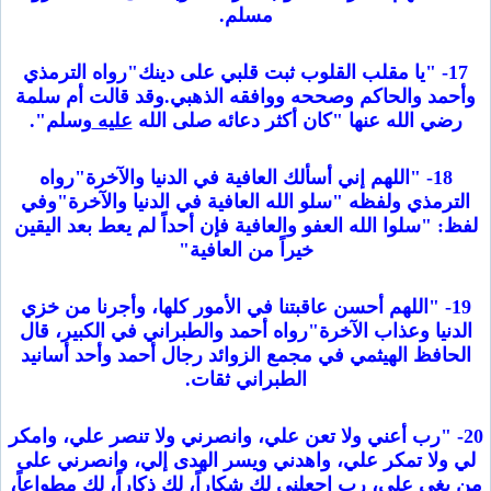
مسلم.
17- "يا مقلب القلوب ثبت قلبي على دينك"رواه الترمذي
وأحمد والحاكم وصححه ووافقه الذهبي.وقد قالت أم سلمة
رضي الله عنها "كان أكثر دعائه صلى الله
عليه
وسلم".
18- "اللهم إني أسألك العافية في الدنيا والآخرة"رواه
الترمذي ولفظه "سلو الله العافية في الدنيا والآخرة"وفي
لفظ: "سلوا الله العفو والعافية فإن أحداً لم يعط بعد اليقين
خيراً من العافية"
19- "اللهم أحسن عاقبتنا في الأمور كلها، وأجرنا من خزي
الدنيا وعذاب الآخرة"رواه أحمد والطبراني في الكبير، قال
الحافظ الهيثمي في مجمع الزوائد رجال أحمد وأحد أسانيد
الطبراني ثقات.
20- "رب أعني ولا تعن علي، وانصرني ولا تنصر علي، وامكر
لي ولا تمكر علي، واهدني ويسر الهدى إلي، وانصرني على
من بغى علي، رب اجعلني لك شكاراً، لك ذكاراً، لك مطواعاً،