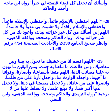
وأسألك أن تجعل كل قضاء قضيته لي خيراً"رواه ابن ماجه
وأحمد والحاكم
28- "اللهم احفظني بالإسلام قائماً، واحفظني بالإسلام قاعداً،
واحفظني بالإسلام راقداً، ولا تشمت بي عدواً ولا حاسداً.
اللهم إني أسألك من كل خير خزائنه بيدك، وأعوذ بك من كل
شر خزائنه بيدك" رواه الحاكم وصححه ووافقه الذهبي،
وانظر صحيح الجامع 2/398 والأحاديث الصحيحة 4/54 برقم
1540 .
29- "اللهم اقسم لنا من خشيتك ما تحول به بيننا وبين
معاصيك، ومن طاعتك ما تبلغنا به جنتك، ومن اليقين ما تهون
به علينا مصائب الدنيا، اللهم متعنا بأسماعنا، وأبصارنا، وقواتنا
ما أحييتنا، واجعله الوارث منا، واجعل ثأرنا على من ظلمنا،
وانصرنا على من عادانا، ولا تجعل مصيبتنا في ديننا، ولا تجعل
الدنيا أكبر همنا، ولا مبلغ علمنا، ولا تسلط علينا من لا
يرحمنا"رواه الترمذي والحاكم وصححه ووافقه الذهبي، وابن
السني