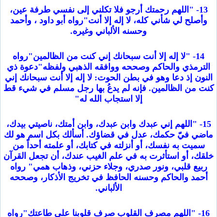
13- "اللهم رحمتك أرجو فلا تكلني إلى نفسي طرفة عين،
وأصلح لي شأني كله، لا إله إلا أنت"رواه أبو داود ، وأحمد
وحسنه الألباني وغيره.
14- "لا إله إلا أنت سبحانك إني كنت من الظالمين"رواه
الترمذي والحاكم وصححه ووافقه الذهبي ولفظه"دعوة ذي
النون إذ دعا وهو في بطن الحوت: لا إله إلا أنت سبحانك إني
كنت من الظالمين. فإنه لم يدعُ بها رجل مسلم في شيء قط
إلا استجاب الله له"
15- "اللهم إني عبدك وابن عبدك، وابن أمتك، ناصيتي بيدك،
ماضي فيّ حكمك، عدل في قضاؤك. أسألك بكل اسم هو لك
سميت به نفسك، أو أنزلته في كتابك، أو علمته أحداً من
خلقك، أو استأثرت به في علم الغيب عندك، أن تجعل القرآن
ربيع قلبي، ونور صدري، وجلاء حزني، وذهاب همي" رواه
أحمد والحاكم وحسنه الحافظ في تخريج الأذكار، وصححه
الألباني.
16- "اللهم مصرف القلوب صرف قلوبنا على طاعتك"رواه