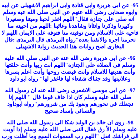
95- عن ابى هريرة وابى قتادة وابى ابراهيم الاشهيلى عن ابيه
وابوه صحابى رضى الله عنهم عن النبى صلى الله عيه وسلم
انه صلى على جنازة فقال"اللهم اغفر لحينا وميتنا وصغيرنا
وكبيرنا وذكرنا وانثانا وشاهدنا وغائبنا :اللهم من احييته منا
فاحيه على الاسلام ومن توفيته منا فتوفه على الايمان اللهم لا
تحرمنا اجره والاتفتنا بعده"رواه الترمذى قال الترمذى :قال
البخارى اصح روايات هذا الحديث رواية الاشهيلى
96- عن ابى هريرة رضى الله عنه عن النبى صلى الله عليه
وسلم فى الصلاة على الجنازة"اللهم انت ربها وأنت خلقتها
وأنت هديتها للاسلام وانت قبضت روحها وأنت اعلم بسرها
وعلانيتها وقد جئناك شفعاء لها فاغفر لها" رواه ابو داود
97- عن ابى موسى الاشعرى رضى الله عنه ان رسول الله
صلى الله عليه وسلم كان اذا خاف قوما قال " اللهم إنا
نجعلك فى نحورهم ونعوذ بك من شرورهم"رواه ابوداود
والنسائى بإسناد صحيح
98- روى ان خالد بن الوليد شكا الى رسول الله صلى الله
عليه وسلم الأ رق فقال النبى صلى الله عليه وسلم إذا أويت
الى فراشك فقل "اللهم رب السموات السبع وما أظلت ورب