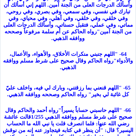
وأسألك الدرجات العلى من الجنة آمين. اللهم إني أسألك أن
تبارك في نفسي، وفي سمعي، وفي بصري، وفي روحي،
وفي خلقي، وفي خلقي، وفي أهلي، وفي محياي، وفي
مماتي، وفي عملي، فتقبل حسناتي، وأسألك الدرجات العلى
من الجنة آمين"رواه الحاكم عن أم سلمة مرفوعاً وصححه
ووافقه الذهبي.
64- "اللهم جنبني منكرات الأخلاق، والأهواء، والأعمال،
والأدواء"رواه الحاكم وقال صحيح على شرط مسلم ووافقه
الذهبي.
65- "اللهم قنعني بما رزقتني، وبارك لي فيه، واخلف عليّ
كل غائبة لي بخير" رواه الحاكم وصححه ووافقه الذهبي.
66- "اللهم حاسبني حساباً يسيراً"رواه أحمد والحاكم وقال
صحيح على شرط مسلم ووافقه الذهبي 1/255قالت عائشة
رضي الله عنها: فلما انصرف قلت يا نبي الله ما الحساب
اليسير؟ قال: "أن ينظر في كتابه فيتجاوز عنه إنه من نوقش