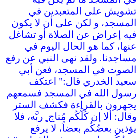
تشويش على المتعبدين في
المسجد، و لكن على أن لا يكون
فيه إعراض عن الصلاة أو تشاغل
عنها، كما هو الحال اليوم في
مساجدنا. ولقد نهى النبي عن رفع
الصوت في المسجد، فعن أبي
سعيد الخدري قال:" اعتكف
رسول الله في المسجد فسمعهم
يجهرون بالقراءة فكشف الستر
وقال: ألا إن كُلَّكُم مُناج ٍ ربَّه، فلا
يؤذين بعضُكُم بعضاً، لا يرفع