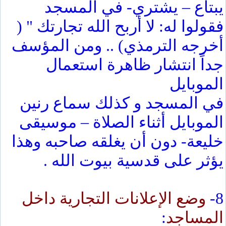
يبتاع – يشتري- في المسجد
فقولوا له: لا أربح الله تجارتك " (
أخرجه الترمذي) .. ومن المؤسف
جداً انتشار ظاهرة استعمال
الموبايل
في المسجد و كذلك سماع رنين
الموبايل أثناء الصلاة – موسيقى
خليعة- دون أن يغلقه صاحبه وهذا
يؤثر على قدسية بيوت الله .
8-
وضع الإعلانات التجارية داخل
المساجد
: