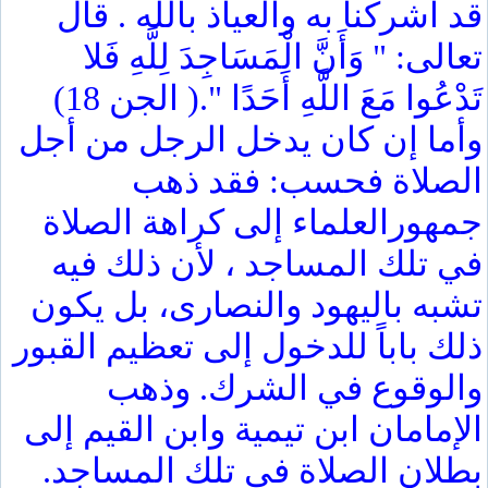
قد أشركنا به والعياذ بالله . قال
تعالى: " وَأَنَّ الْمَسَاجِدَ لِلَّهِ فَلا
تَدْعُوا مَعَ اللَّهِ أَحَدًا ".( الجن 18)
وأما إن كان يدخل الرجل من أجل
الصلاة فحسب: فقد ذهب
جمهورالعلماء إلى كراهة الصلاة
في تلك المساجد ، لأن ذلك فيه
تشبه باليهود والنصارى، بل يكون
ذلك باباً للدخول إلى تعظيم القبور
والوقوع في الشرك. وذهب
الإمامان ابن تيمية وابن القيم إلى
بطلان الصلاة في تلك المساجد.