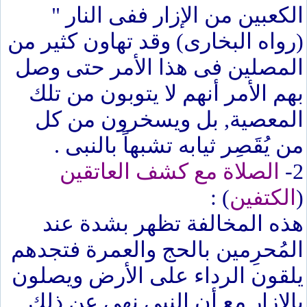
الكعبين من الإزار ففى النار "
(رواه البخارى) وقد تهاون كثير من
المصلين فى هذا الأمر حتى وصل
بهم الأمر أنهم لا يتوبون من تلك
المعصية, بل ويسخرون من كل
من يُقَصِر ثيابه تشبهاً بالنبى .
2-
الصلاة مع كشف العاتقين
(
الكتفين
) :
هذه المخالفة تظهر بشدة عند
المُحرِمين بالحج والعمرة فتجدهم
يلقون الرداء على الأرض ويصلون
بالإزار مع أن النبى نهى عن ذلك