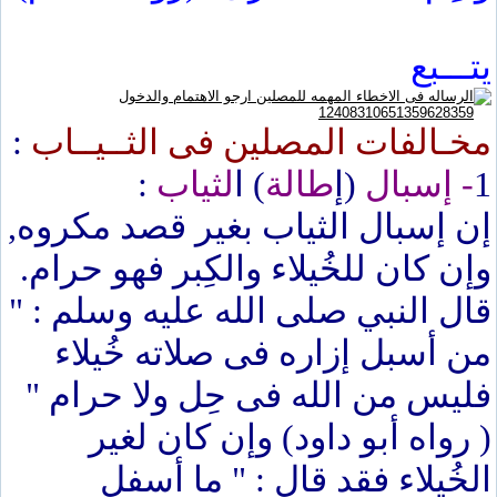
يتـــبع
مخـالفات المصلين فى الثــيــاب
:
1
- إسبال
(إ
طالة
) ا
لثياب
:
إن إسبال الثياب بغير قصد مكروه,
وإن كان للخُيلاء والكِبر فهو حرام.
قال النبي صلى الله عليه وسلم : "
من أسبل إزاره فى صلاته خُيلاء
فليس من الله فى حِل ولا حرام "
( رواه أبو داود) وإن كان لغير
الخُيلاء فقد قال : " ما أسفل