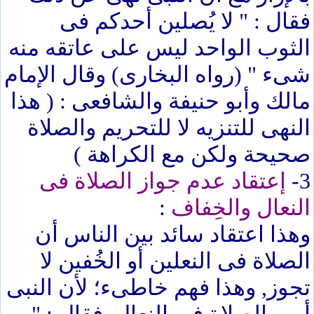
فقال : " لا يُصلين أحدكم فى
الثوب الواحد ليس على عاتقه منه
شىء " (رواه البخارى) وقال الإمام
مالك وأبو حنيفة والشافعى : ( هذا
النهى للتنزيه لا للتحريم والصلاة
صحيحة ولكن مع الكراهة )
3-
إعتقاد عدم جواز الصلاة فى
النعال والخِفاف
:
وهذا اعتقاد سائد بين الناس أن
الصلاة فى النعلين أو الخُفين لا
تجوز, وهذا فهم خاطىء؛ لأن النبى