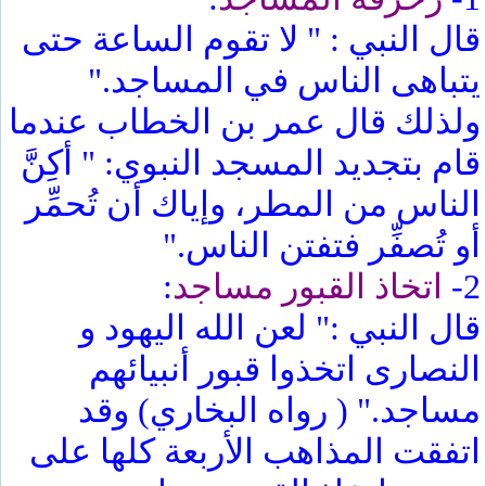
قال النبي : " لا تقوم الساعة حتى
يتباهى الناس في المساجد."
ولذلك قال عمر بن الخطاب عندما
قام بتجديد المسجد النبوي: " أكِنَّ
الناس من المطر، وإياك أن تُحمِّر
أو تُصفِّر فتفتن الناس."
2-
اتخاذ القبور مساجد
:
قال النبي :" لعن الله اليهود و
النصارى اتخذوا قبور أنبيائهم
مساجد." ( رواه البخاري) وقد
اتفقت المذاهب الأربعة كلها على