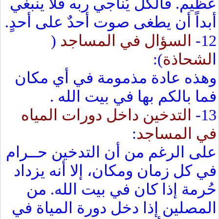
عظيم. فالكل يُناجي ربه فلا ينبغي
أبداً أن يطغى صوت أحدٌ على أحدٍ.
12-
السؤال في المساجد
(
ا
لشحاذة
):
وهذه عادة مذمومة في أي مكان
فما بالكم بها في بيت الله .
13-
التدخين داخل دورات المياه
في المساجد
:
على الرغم من أن التدخين حــرام
في كل زمان ومكان، إلا أنه يزداد
حُرمة إذا كان في بيت الله. من
المصلين إذا دخل دورة المياة في