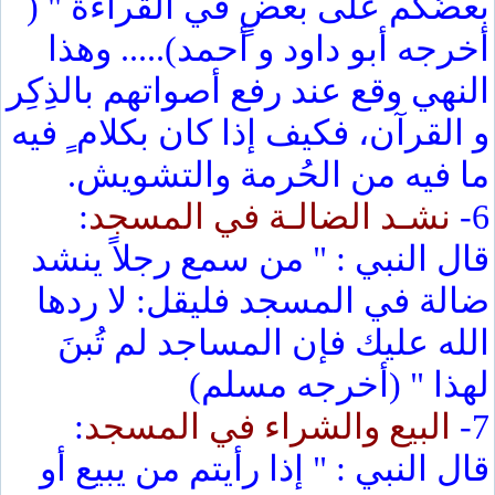
بعضُكُم على بعضٍ في القراءة " (
أخرجه أبو داود و أحمد)..... وهذا
النهي وقع عند رفع أصواتهم بالذِكِر
و القرآن، فكيف إذا كان بكلام ٍ فيه
ما فيه من الحُرمة والتشويش.
6-
نشـد الضالـة في المسجد
:
قال النبي : " من سمع رجلاً ينشد
ضالة في المسجد فليقل: لا ردها
الله عليك فإن المساجد لم تُبنَ
لهذا " (أخرجه مسلم)
7-
البيع والشراء في المسجد
:
قال النبي : " إذا رأيتم من يبيع أو