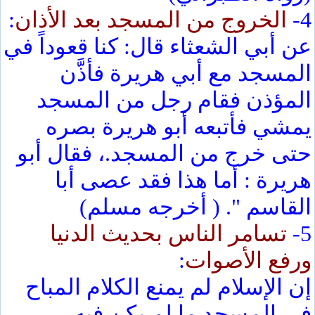
4-
الخروج من المسجد بعد الأذان
:
عن أبي الشعثاء قال: كنا قعوداً في
المسجد مع أبي هريرة فأذَّن
المؤذن فقام رجل من المسجد
يمشي فأتبعه أبو هريرة بصره
حتى خرج من المسجد.، فقال أبو
هريرة : أما هذا فقد عصى أبا
القاسم ". ( أخرجه مسلم)
5-
تسامر الناس بحديث الدنيا
ورفع الأصوات
:
إن الإسلام لم يمنع الكلام المباح
في المسجد ما لم يكن فيه