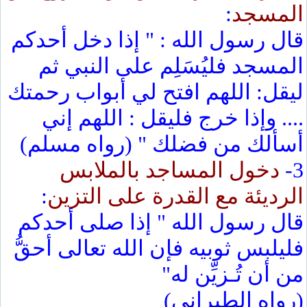
المسجد
:
قال رسول الله : " إذا دخل أحدكم
المسجد فليُسَلِم على النبي ثم
ليقل: اللهم افتح لي أبواب رحمتك
.... وإذا خرج فليقل : اللهم إني
أسألك من فضلك " (رواه مسلم)
3-
دخول المساجد بالملابس
الرديئة مع القدرة على التزين
:
قال رسول الله " إذا صلى أحدكم
فليلبس ثوبيه فإن الله تعالى أحقُّ
من أن تُـزيِّن له"
(رواه الطبراني)