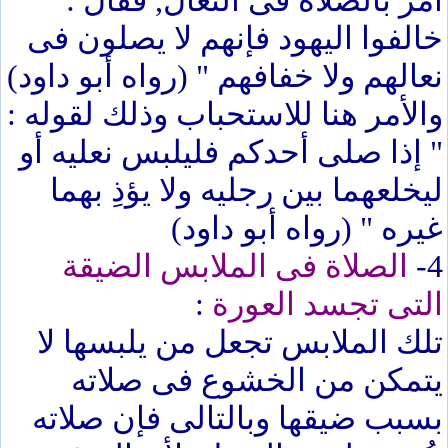
أمر بالصلاة فى النعال, فقال : "
خالفوا اليهود فإنهم لا يصلون فى
نعالهم ولا خفافهم " (رواه أبو داود)
والأمر هنا للاستحباب وذلك لقوله :
" إذا صلى أحدكم فليلبس نعليه أو
ليخلعهما بين رجليه ولا يؤذِ بهما
غيره " (رواه أبو داود)
4-
الصلاة فى الملابس الضيقة
التى تجسد العورة
:
تلك الملابس تجعل من يلبسها لا
يتمكن من الخشوع فى صلاته
بسبب ضيقها وبالتالى فإن صلاته