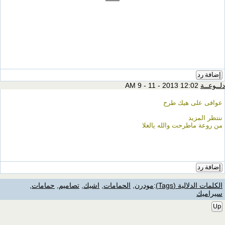
إضافة رد
دلــوعــة
12:02 AM 9 - 11 - 2013
عوافى على هيك طرح
ننتظر المزيد
من روعة ماطرحت والله يالغلا
إضافة رد
الكلمات الدلالية (Tags)
:
مودرن
,
الحمامات
,
اشيك
,
تصاميم
,
حمامات
,
سيراميك
Up