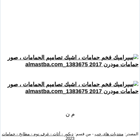
م ن
المصدر:
منتديات هاى حب
- من قسم:
ديكور - أثاث - غرف نوم - مطابخ - حمامات
2023