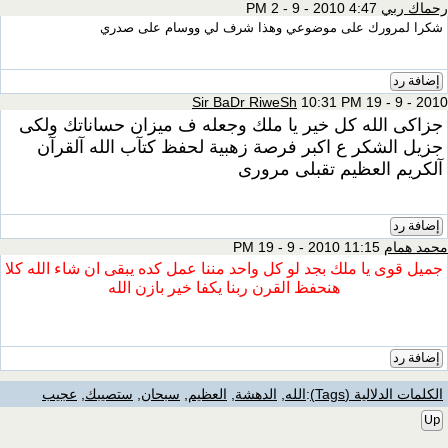
بي
4:47 PM 2 - 9 - 2010
مرورك على موضوعي وهذا شرف لي ووسام على صدري
د
Sir BaDr RiweSh
10:31 PM 19 - 9
 الله كل خير يا ملك وجعله ف ميزان حساناتك ولكى
الشكر ع اكبر فرصة زهبية لحفظ كتآب الله آلقرآن
م العظيم تقبلى مرورى
د
ام
11:15 PM 19 - 9 - 2010
وى يا ملك بجد لو كل واحد مننا عمل كده يبقى ان شاء الله كلا
هنحفظ القرن ربنا يكفا خير بازن الله
د
دلالية (Tags)
:
الله
,
الدهشة
,
العظيم
,
سبحان
,
ستصيبك
,
عجيب