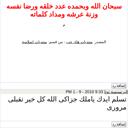
ان الله وبحمده عدد خلقه ورضا نفسه
وزنة عرشه ومداد كلماته
م
المصدر:
منتديات هاى حب
- من قسم:
منتديات اسلامية
د
ة توتا
9:33 PM 1 - 9 - 2010
 ايدك ياملك جزاكى الله كل خير تقبلى
رى
د