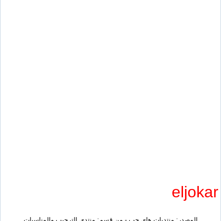
eljokar
المصدر:
منتديات هاى حب
- من قسم:
منتدى الترحيب والمناسبات