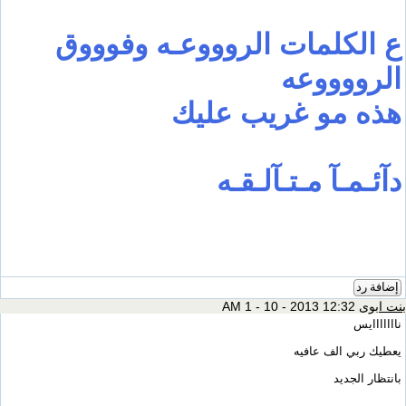
ع الكلمات الروووعـه وفوووق
الرووووعه
هذه مو غريب عليك
دآئـمـآ مـتـآلـقـه
إضافة رد
بنت ابوى
12:32 AM 1 - 10 - 2013
نااااااايس
يعطيك ربي الف عافيه
بانتظار الجديد