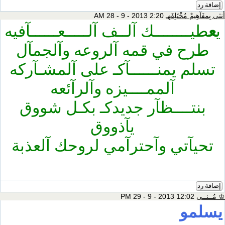
إضافة رد
أنثى بِمفَآهِيمْ مُخْتَلِفَهـ
2:20 AM 28 - 9 - 2013
ي
ع
طيــــــــك آلــف آلـــــعــــــآفيه
طرح في قمه آلروعه وآلجمآل
تسلم يمنــــــآكـ على آلمشـآركه
آلممــــيزه وآلرآئعه
بنتــــظآر جديدكـ بكـل شووق
يآذووق
تحيآتي وآحترآمي لروحك آلعذبة
إضافة رد
♔ مُــنــى
12:02 PM 29 - 9 - 2013
يسلمو