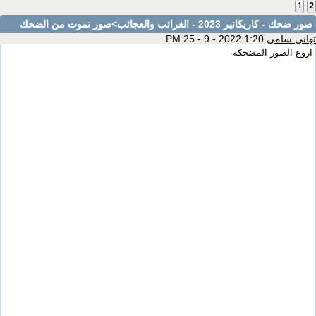
1
2
صور ضحك - كاريكاتير 2023 - الغرائب والعجائب
>صور تموت من الضحك
تهاني سامي
1:20 PM 25 - 9 - 2022
اروع الصور المضحكة