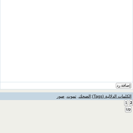
إضافة رد
الكلمات الدلالية (Tags)
:
الضحك
,
تموت
,
صور
1
2
Up