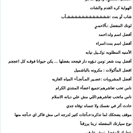
الهواية كره القدم والشات
شاب أو بنت :ششششششششششششـآب
لونك المفضل :ـآلاحمـرٍ
أفضل اسم ولد:احمد
أفضل اسم بنت:اسراء
الأمنيه المطلوبه :وكــيل نيابه
أفضل بيت شعر :ومن تـؤوه دار فيجحد بفضلها ... يكن حيوانا فوقـه كل اعججم
افضل المأكولات : مكرونه بالباشميل
أفضل المشروبات :عصـير المـآنجـآ+ المياه الغازيه
ناس تحب تعاشرهم:جميع اعضآء المنتدي الكرام
ناس ماتحب تعاشرهم:اللي مش علي ديانه الاسلام
حادث أثر في نفسك ولا تنساه :وفاه جدي
موقف يضحكك لما تذكره:حـآجات كتير لدرجه انى مش فاكر اي حـآجه منها
نوع سيارتك المفضله :ربنا يرزقنآ
عطرك المفضل :مش عارف