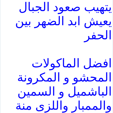
يتهيب صعود الجبال
يعيش ابد الضهر بين
الحفر
افضل الماكولات
المحشو و المكرونة
الباشميل و السمين
والممبار واللزى منة