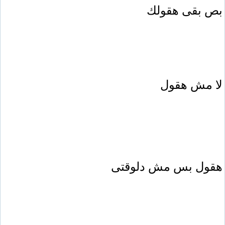
بص بقى هقولك
لا مش هقول
هقول بس مش دلوقتى