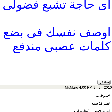
اى حاجة تشبع فضولى
اوصف نفسك فى بضع
كلمات عصبى مندفع
إضافة رد
Mr.Maro
4:00 PM 3 - 5 - 2010
الاسم:احمد
العمر:19 سنـه
الجنسية:مصــرٍىآ وناوي اهاجر