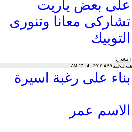
على بعض ياريت
تشاركى معانا وتنورى
التوبيك
إضافة رد
عمر الجامد
4:59 AM 27 - 4 - 2010
بناء على رغبة اسيرة
الاسم عمر