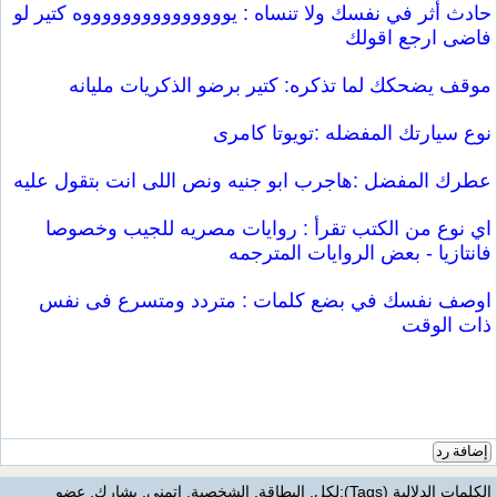
حادث أثر في نفسك ولا تنساه : يوووووووووووووووه كتير لو
فاضى ارجع اقولك
موقف يضحكك لما تذكره: كتير برضو الذكريات مليانه
نوع سيارتك المفضله :تويوتا كامرى
عطرك المفضل :هاجرب ابو جنيه ونص اللى انت بتقول عليه
اي نوع من الكتب تقرأ : روايات مصريه للجيب وخصوصا
فانتازيا - بعض الروايات المترجمه
اوصف نفسك في بضع كلمات : متردد ومتسرع فى نفس
ذات الوقت
إضافة رد
الكلمات الدلالية (Tags)
:
لكل
,
البطاقة
,
الشخصية
,
اتمنى
,
يشارك
,
عضو