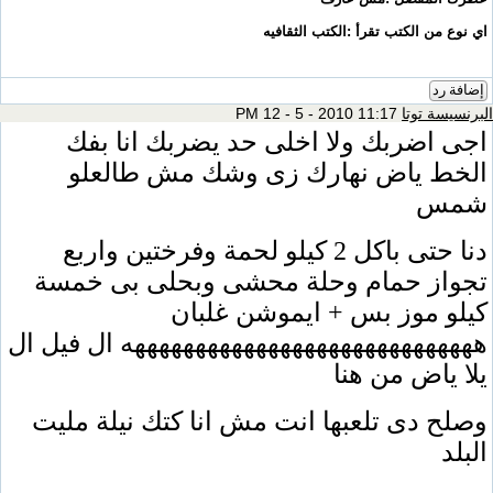
اي نوع من الكتب تقرأ :الكتب الثقافيه
إضافة رد
البرنسيسة توتا
11:17 PM 12 - 5 - 2010
اجى اضربك ولا اخلى حد يضربك انا بفك
الخط ياض نهارك زى وشك مش طالعلو
شمس
دنا حتى باكل 2 كيلو لحمة وفرختين واربع
تجواز حمام وحلة محشى وبحلى بى خمسة
كيلو موز بس + ايموشن غلبان
هههههههههههههههههههههههههههههه ال فيل ال
يلا ياض من هنا
وصلح دى تلعبها انت مش انا كتك نيلة مليت
البلد