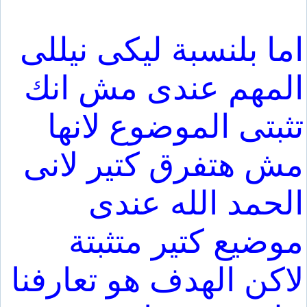
اما بلنسبة ليكى نيللى
المهم عندى مش انك
تثبتى الموضوع لانها
مش هتفرق كتير لانى
الحمد الله عندى
موضيع كتير متثبتة
لاكن الهدف هو تعارفنا