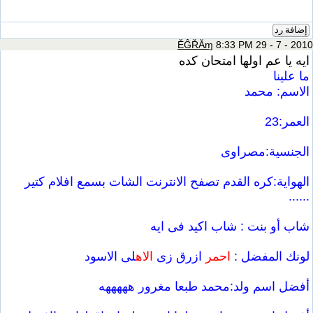
إضافة رد
ĚĜŘĂɱ
8:33 PM 29 - 7 - 2010
ايه يا عم اولها امتحان كده
ما علينا
الاسم: محمد
العمر:23
الجنسية:مصراوى
الهواية:كره القدم تصفح الانترنت الشات بسمع افلام كتير
......
شاب أو بنت : شاب اكيد فى ايه
لونك المفضل :
احمر
ازرق زى
الاه
لى الاسود
أفضل اسم ولد:محمد طبعا مغرور هههههه