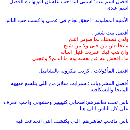
أفضل اسم بنت: استنى لما احب علشان اقولها ده اافضل
اسم عندى
الأمنيه المطلوبه : احقق نجاح فى عملى واكسب حب الناس
أفضل بيت شعر :
ولدى نصحتك لما صوتى اتنبح
ماتخافش من جنى ولا من شبح
وان هب فيك عفريت قتيل اساله
ما دافعش ليه عن نفسه يوم ما اندبح؟ وعجبى
افضل المأكولات : كريب مكرونه بالبشاميل
أفضل المشروبات : سبرايت سلايزمن اللى بتلسع ههههه
المانجا والنسكافيه
ناس تحب تعاشرهم:اصحابى كتييييير وحشونى واحب اتعرف
على كل الناس اللى هنا
ناس ماتحب تعاشرهم: اللى بكتشف انتى اتخدعت فيه