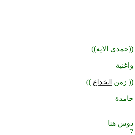
((حمدى الايه))
واغنية
(( زمن
الخداع
))
جامدة
دوس هنا
7