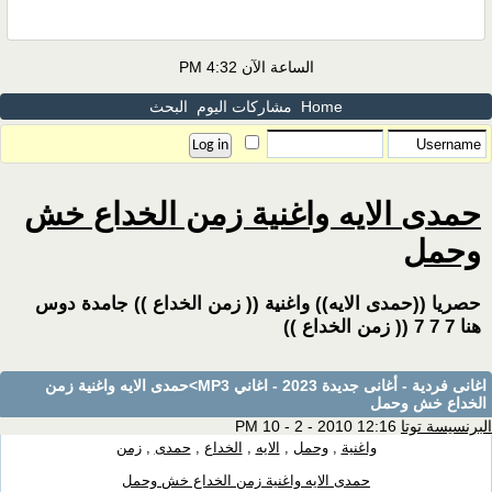
الساعة الآن
4:32 PM
Home
مشاركات اليوم
البحث
حمدى الايه واغنية زمن الخداع خش
وحمل
حصريا ((حمدى الايه)) واغنية (( زمن الخداع )) جامدة دوس
هنا 7 7 7 (( زمن الخداع ))
اغانى فردية - أغانى جديدة 2023 - اغاني MP3
>حمدى الايه واغنية زمن
الخداع خش وحمل
البرنسيسة توتا
12:16 PM 10 - 2 - 2010
واغنية
,
وحمل
,
الايه
,
الخداع
,
حمدى
,
زمن
حمدى الايه واغنية زمن الخداع خش وحمل