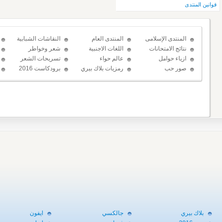
قوانين المنتدى
المنتدى الإسلامى
المنتدى العام
النقاشات الشبابية
نتائج الامتحانات
اللغات الاجنبية
شعر وخواطر
ازياء حوامل
عالم حواء
تسريحات الشعر
صور حب
رمزيات بلاك بيري
برودكاست 2016
حب
بلاك بيري
جالكسي
ايفون