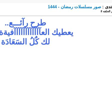
تدى :
صور مسلسلات رمضان - 1444
لحلقه 8
طرح رآئـــع..
يعطيك العآآآآآآآآآآآآفي
لك كٌلُ السَعَادَة