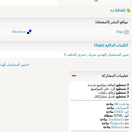
مواقع النشر (المفضلة)
del.icio.us
Digg
الكلمات الدلالية (Tags)
صور
,
المسلسل
,
الهندي
,
شريك
,
عمري
,
الحلقه
,
8
«
صور المسلسل الهند
تعليمات المشاركة
لا تستطيع
إضافة مواضيع جديدة
لا تستطيع
الرد على المواضيع
لا تستطيع
إرفاق ملفات
لا تستطيع
تعديل مشاركاتك
is
BB code
متاحة
الابتسامات
متاحة
كود [IMG]
متاحة
كود HTML
معطلة
are
Trackbacks
متاحة
are
Pingbacks
متاحة
are
Refbacks
متاحة