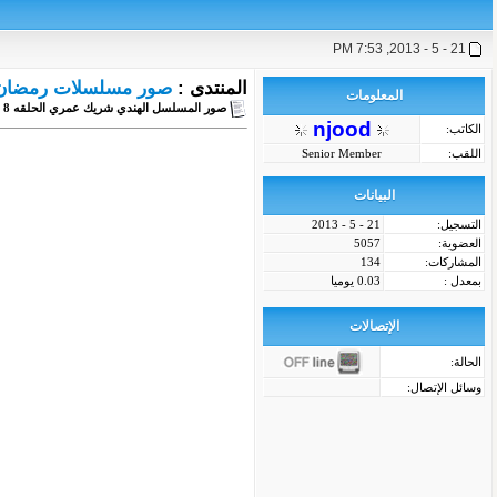
21 - 5 - 2013, 7:53 PM
المنتدى :
صور مسلسلات رمضان - 44
المعلومات
صور المسلسل الهندي شريك عمري الحلقه 8
njood
الكاتب:
اللقب:
Senior Member
البيانات
التسجيل:
21 - 5 - 2013
العضوية:
5057
المشاركات:
134
بمعدل :
0.03 يوميا
الإتصالات
الحالة:
وسائل الإتصال: