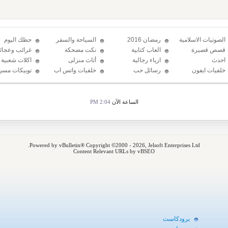
الصوتيات الاسلامية
رمضان 2016
السياحة والسفر
حظك اليوم
قصص قصيرة
العاب كتابية
نكت مضحكة
غرائب وعجائ
احدث
ازياء رجالية
أثاث منزلى
اكلات شعبية
الإكسسوارات
خلفيات ايفون
رسائل حب
خلفيات واتس اب
توبيكات مسن
2016
الساعة الآن
2:04 PM
Powered by vBulletin® Copyright ©2000 - 2026, Jelsoft Enterprises Ltd.
Content Relevant URLs by vBSEO
برودكاست