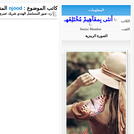
كاتب الموضوع :
njood
المن
المعلومات
رد: صور المسلسل الهندي شريك عمري ا
أنثى بِمفَآهِيمْ مُخْتَلِفَهـ
الكاتب:
اللقب:
Senior Member
الصورة الرمزية