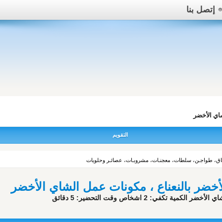
إتصل بنا
شاي الأخضر
التقويم
ـاق، طواجـن، سلطات، معجنـات، مشروبـات، عصائـر وحلويات
أخضر بالنعناع ، مكونات عمل الشاي الأخضر
ي: 2 اشخاص وقت التحضير: 5 دقائق