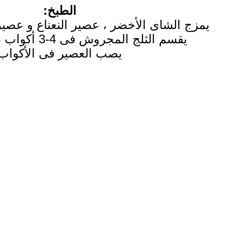
الطبخ:
يمزج الشاى الأخضر ، عصير النعناع و عصير
يقسم الثلج المجروش فى 4-3 أكواب طويلة للتقديم
يصب العصير فى الأكواب