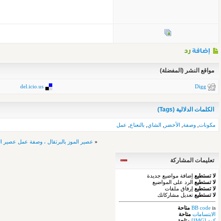
مواقع النشر (المفضلة)
del.icio.us
Digg
الكلمات الدلالية (Tags)
مكونات
,
وصفة
,
الأخضر
,
الشاي
,
بالنعناع
,
عمل
«
عصير الموز بالبرتقال ، وصفة عمل عصير ال
تعليمات المشاركة
لا تستطيع
إضافة مواضيع جديدة
لا تستطيع
الرد على المواضيع
لا تستطيع
إرفاق ملفات
لا تستطيع
تعديل مشاركاتك
is
BB code
متاحة
الابتسامات
متاحة
كود [IMG]
متاحة