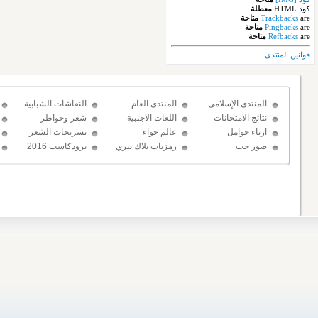
كود HTML
معطلة
are
Trackbacks
متاحة
are
Pingbacks
متاحة
are
Refbacks
متاحة
قوانين المنتدى
المنتدى الإسلامى
المنتدى العام
النقاشات الشبابية
نتائج الامتحانات
اللغات الاجنبية
شعر وخواطر
ازياء حوامل
عالم حواء
تسريحات الشعر
صور حب
رمزيات بلاك بيري
برودكاست 2016
حب