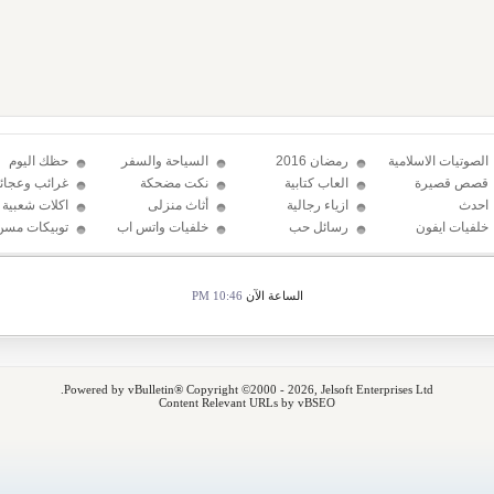
الصوتيات الاسلامية
رمضان 2016
السياحة والسفر
حظك اليوم
قصص قصيرة
العاب كتابية
نكت مضحكة
غرائب وعجائ
احدث
ازياء رجالية
أثاث منزلى
اكلات شعبية
الإكسسوارات
خلفيات ايفون
رسائل حب
خلفيات واتس اب
توبيكات مسن
2016
الساعة الآن
10:46 PM
Powered by vBulletin® Copyright ©2000 - 2026, Jelsoft Enterprises Ltd.
Content Relevant URLs by vBSEO