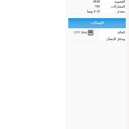
العضوية:
4848
المشاركات:
780
بمعدل :
0.16 يوميا
الإتصالات
الحالة:
وسائل الإتصال: