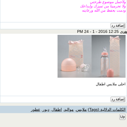
ولأجمل موضوع طرحتي
ولا تحرمينا من تميزك وإبداعك
ودمت بحفظ من الله ورعايته
إضافة رد
هدى
12:25 PM 24 - 1 - 2016
احلى ملابس اطفال
إضافة رد
الكلمات الدلالية (Tags)
:
ملابس
,
مواليد
,
اطفال
,
ديور
,
عطور
Up