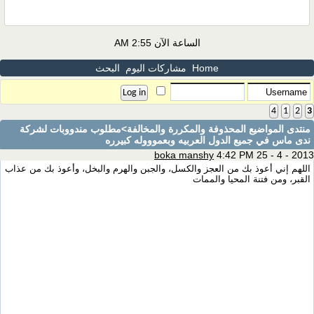
الساعة الآن
2:55 AM
Home
مشاركات اليوم
البحث
4
1
2
3
منتدى المواضيع المحذوفة والمكررة والمخالفة
>مطلوب مندووبات لشركة
ندى ماس في جميع الدول العربيه وبعموووله كبيرره
boka manshy
4:42 PM 25 - 4 - 2013
اللهم إني أعوذ بك من العجز والكسل، والجبن والهرم والبخل، وأعوذ بك من عذاب
القبر، ومن فتنة المحيا والممات