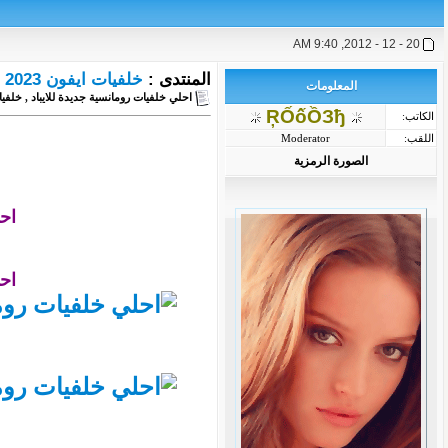
20 - 12 - 2012, 9:40 AM
المنتدى :
خلفيات ايفون 2023 - برامج iPhone 2023 - العاب ايفون
المعلومات
احلي خلفيات رومانسية جديدة للايباد , خلفيات
ŖỐốỒЗђ
الكاتب:
اللقب:
Moderator
الصورة الرمزية
اح
اح