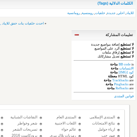
الكلمات الدلالية (Tags)
للايباد
,
احلي
,
جديدة
,
خلفيات
,
رومنسية
,
رومانسية
«
احدث خلفيات بنات خفق للايباد , خلف
تعليمات المشاركة
لا تستطيع
إضافة مواضيع جديدة
لا تستطيع
الرد على المواضيع
لا تستطيع
إرفاق ملفات
لا تستطيع
تعديل مشاركاتك
is
BB code
متاحة
الابتسامات
متاحة
كود [IMG]
متاحة
كود HTML
معطلة
are
Trackbacks
متاحة
are
Pingbacks
متاحة
are
Refbacks
متاحة
قوانين المنتدى
المنتدى الإسلامى
المنتدى العام
النقاشات الشبابية
نتائج الامتحانات
اللغات الاجنبية
شعر وخواطر
ازياء حوامل
عالم حواء
تسريحات الشعر
صور حب
رمزيات بلاك بيري
برودكاست 2016