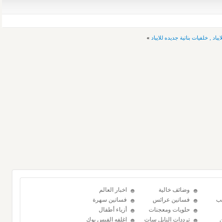
باد , خلفيات بناتية جديده للايباد
»
وضائف خالية
اخبار العالم
ب
فساتين عرائس
فساتين سهرة
حلويات ومعجنات
أزياء أطفال
ترددات النايل سات
اغلفه الفيس بوك