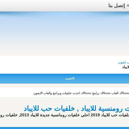
إتصل بنا
يباد
التقويم
 رومنسية للايباد , خلفيات حب للايباد