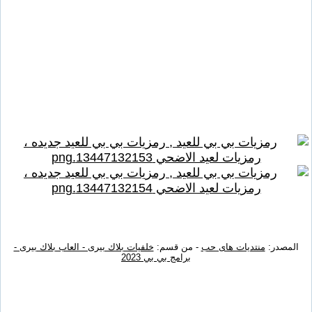
المصدر:
منتديات هاى حب
- من قسم:
خلفيات بلاك بيرى - العاب بلاك بيرى -
برامج بي بي 2023