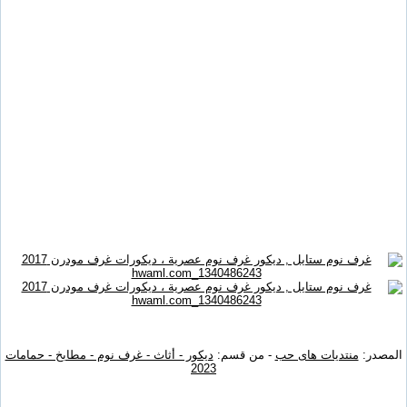
المصدر:
منتديات هاى حب
- من قسم:
ديكور - أثاث - غرف نوم - مطابخ - حمامات
2023