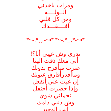
ومرات ياخذني
الــولــــه
ومن كل قلبي
افــــقـــدك
*•~-*.¸¸*.-~* *•~-.¸¸*.-~*
تدري وش عيبي أنا؟!
أني معك ذقت الهنا
صرت متأفرح بدونك
وماأقدرأفارق عيونك
إن غبت عني أنفعل
وإذا حضرت أحتفل
تحملني شوي
وش ذنبي دامك
أنت الوحيد