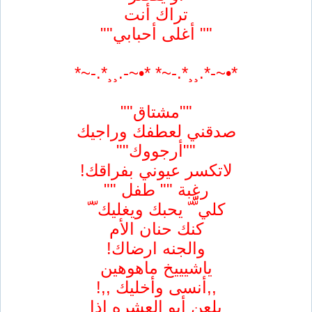
تراك أنت
"" أغلى أحبابي""
*•~-*.¸¸*.-~* *•~-.¸¸*.-~*
""مشتاق""
صدقني لعطفك وراجيك
""أرجووك""
لاتكسر عيوني بفراقك!
رغبة "" طفل ""
كلي ّّّ ّ يحبك ويغليك ّ ّ
كنك حنان الأم
والجنه ارضاك!
ياشيييخ ماهوهين
,,أنسى وأخليك ,,!
يلعن أبو العشره إذا