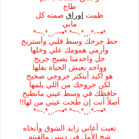
طاح
ظمت
اوراق
صمته كل
مابي
*•~-*.¸¸*.-~* *•~-.¸¸*.-~*
حط جرحك وسط قلبي وأستريح
وأرمي همومك علي وخلها
خل واحدمنا يصبح جريح
وواحد يعيش الحياة يفلها
هو أكيد أبتكثر جروحي صحيح
لكن جروحك من اللي يلمها
حافظك في وسط عيني ماتطيح
أصلاً أنت إن طحت عيني من لها!!
*•~-*.¸¸*.-~* *•~-.¸¸*.-~*
تعبت أعاني زايد الشوق وأنخاه
شح الأمل في دنيتي مالقيته