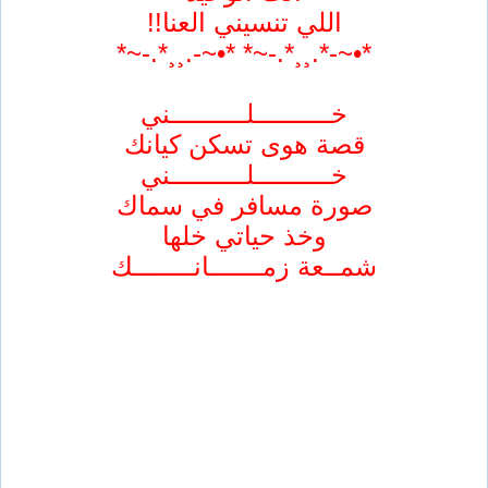
اللي تنسيني العنا!!
*•~-*.¸¸*.-~* *•~-.¸¸*.-~*
خــــــــــلــــــــــني
قصة هوى تسكن كيانك
خــــــــــلــــــــــني
صورة مسافر في سماك
وخذ حياتي خلها
شمــعة زمـــــــانــــــــك