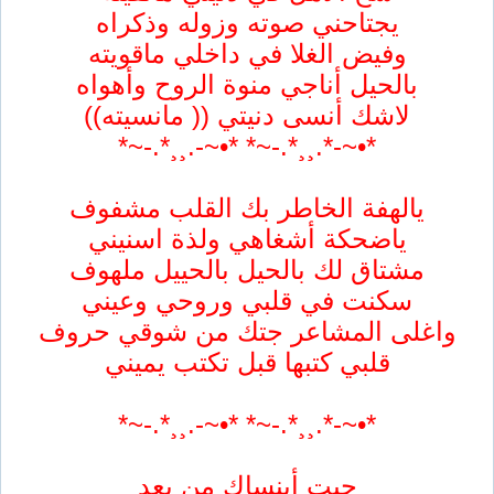
يجتاحني صوته وزوله وذكراه
وفيض الغلا في داخلي ماقويته
بالحيل أناجي منوة الروح وأهواه
لاشك أنسى دنيتي (( مانسيته))
*•~-*.¸¸*.-~* *•~-.¸¸*.-~*
يالهفة الخاطر بك القلب مشفوف
ياضحكة أشغاهي ولذة اسنيني
مشتاق لك بالحيل بالحييل ملهوف
سكنت في قلبي وروحي وعيني
واغلى المشاعر جتك من شوقي حروف
قلبي كتبها قبل تكتب يميني
*•~-*.¸¸*.-~* *•~-.¸¸*.-~*
جيت أبنساك من بعد