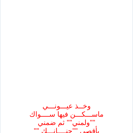
وخــذ عيـــونـــي
ماســـكـــن فيها ســــواك
""ولمني"" ثم ضمني
بأقصى ""حنــــانـــك ""