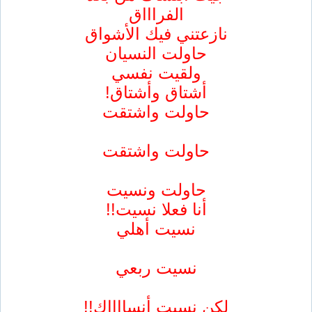
الفراااق
نازعتني فيك الأشواق
حاولت النسيان
ولقيت نفسي
أشتاق وأشتاق!
حاولت واشتقت
حاولت واشتقت
حاولت ونسيت
أنا فعلا نسيت!!
نسيت أهلي
نسيت ربعي
لكن نسيت أنسااااك!!