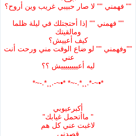
"" فهمني "" لا صار حبيبي غريب وين أروح؟
"" فهمني "" إذا أحتجتلك في ليلة ظلما
ومالقيتك
كيف أعييش؟
""وفهمني "" لو ضاع الوقت مني ورحت أنت
عني
ليه أعييييييييش ؟؟
*•~-*.¸¸*.-~* *•~-.¸¸*.-~*
أكبرعيوبي
" ماأتحمل غيابك"
لاغبت عني كل هم
قصدني