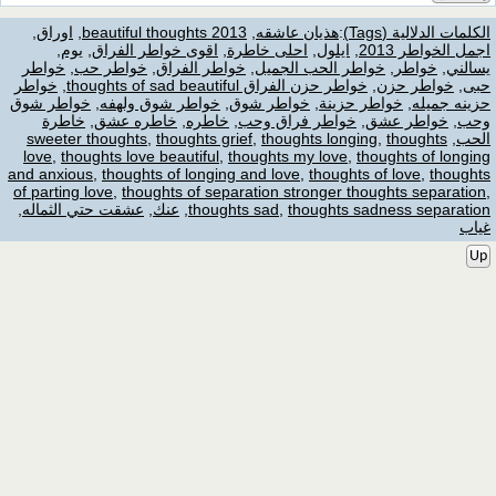
الكلمات الدلالية (Tags)
:
هذيان عاشقه
,
beautiful thoughts 2013
,
اوراق
,
اجمل الخواطر 2013
,
ايلول
,
احلى خاطرة
,
اقوى خواطر الفراق
,
يوم
,
يسالني
,
خواطر
,
خواطر الحب الجميل
,
خواطر الفراق
,
خواطر حب
,
خواطر
حبى
,
خواطر حزن
,
خواطر حزن الفراق thoughts of sad beautiful
,
خواطر
حزينه جميله
,
خواطر حزينة
,
خواطر شوق
,
خواطر شوق ولهفه
,
خواطر شوق
وحب
,
خواطر عشق
,
خواطر فراق وحب
,
خاطره
,
خاطره عشق
,
خاطرة
الحب
,
thoughts
,
thoughts longing
,
thoughts grief
,
sweeter thoughts
love
,
thoughts love beautiful
,
thoughts my love
,
thoughts of longing
and anxious
,
thoughts of longing and love
,
thoughts of love
,
thoughts
of parting love
,
thoughts of separation stronger thoughts separation
,
thoughts sadness separation
,
thoughts sad
,
عنك
,
عشقت حتي الثماله
,
غياب
Up