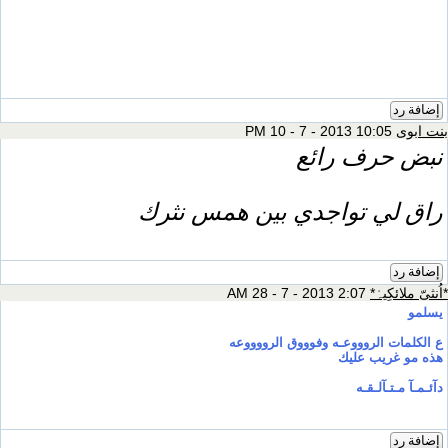
إضافة رد
بنت ابوى
10:05 PM 10 - 7 - 2013
نبض حرف رائع
راق لي تواجدي بين همس نثرك
إضافة رد
*اُنثىّ ملائكِيہْ*
2:07 AM 28 - 7 - 2013
يسلمو
ع الكلمات الروووعـه وفوووق الرووووعه
هذه مو غريب عليك
دآئـمـآ مـتـآلـقـه
إضافة رد