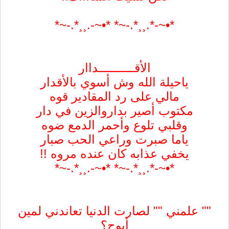
*•~-*.¸¸*.-~* *•~-.¸¸*.-~*
الأقــــــــــداار
ياحيلة الله وش أسوي بالأقدار
مالي على رد المقادير قوه
مكتوب أصير بداروالزين في دار
وقلبي تلوع وأحمر الدمع ضوه
ياما صبرت وراعي الحب صبار
يخفي عذابه كان عنده مروه !!
*•~-*.¸¸*.-~* *•~-.¸¸*.-~*
"" علمني "" لصارت الدنيا تعاندني لمين
أبوح؟