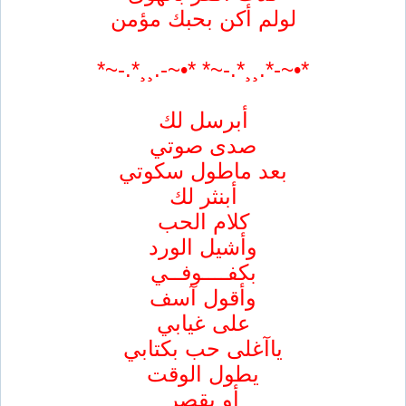
لولم أكن بحبك مؤمن
*•~-*.¸¸*.-~* *•~-.¸¸*.-~*
أبرسل لك
صدى صوتي
بعد ماطول سكوتي
أبنثر لك
كلام الحب
وأشيل الورد
بكفــــوفــي
وأقول آسف
على غيابي
ياآغلى حب بكتابي
يطول الوقت
أو يقصر