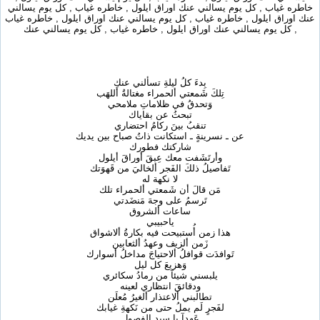
خاطره غياب , كل يوم يسالني عنك اوراق ايلول , خاطره غياب , كل يوم يسالني
عنك اوراق ايلول , خاطره غياب , كل يوم يسالني عنك اوراق ايلول , خاطره غياب
, كل يوم يسالني عنك اوراق ايلول , خاطره غياب , كل يوم يسالني عنك
بِدءَ كلُ ليلةِ تسألني عنكِ
تِلكَ شَمعتي ألحمراء مغتالةُ أللهَب
وَتحدقُ في ظلاماتِ ملامحي
تبحثُ عن بقاياك
تنقبُ بينَ ركامُ احتضاري
عن ـ نسرينةٍ ـ استكانت ذاتُ صباح بين يديك
شاركتك فطورك
وأرتَشَفت معك عِبقَ أوراقَ أيلول
تَفاصيلُ ذلكَ الفَجر ألخاليَ من قَهوَتك
لا نكهة له
مَن قالَ أن شَمعتي ألحمراء تلك
تَرسمُ على وجهَ مَنضَدتي
ساعات ألشروق
ياحبيبي
هذا زمن أُستبيحت فيه بكارةُ ألاشواق
زَمن ألزيف وعهدُ ألثعابين
تَوافدَت قوافلُ ألاحتياجَ مداخلُ أسوارك
وَهزيعَ كل ليل
يلبسني شيئآ من رمادُ سكائري
ودقائقَ انتظاري لعينه
تطالبني ألاعتذار ألغيرُ مُعلَن
لفَجرٍ لَم يملُ حتى من نَكهةِ غيابك
عَهدآ يا سيد الفصول