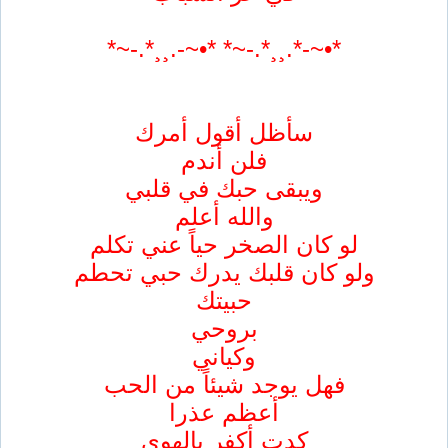
*•~-*.¸¸*.-~* *•~-.¸¸*.-~*
سأظل أقول أمرك
فلن أندم
ويبقى حبك في قلبي
والله أعلم
لو كان الصخر حياً عني تكلم
ولو كان قلبك يدرك حبي تحطم
حبيتك
بروحي
وكياني
فهل يوجد شيئاً من الحب
أعظم عذرا
كدت أكفر بالهوى