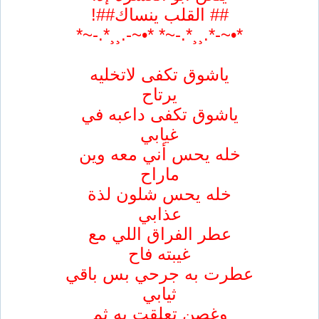
## القلب ينساك##!
*•~-*.¸¸*.-~* *•~-.¸¸*.-~*
ياشوق تكفى لاتخليه
يرتاح
ياشوق تكفى داعبه في
غيابي
خله يحس أني معه وين
ماراح
خله يحس شلون لذة
عذابي
عطر الفراق اللي مع
غيبته فاح
عطرت به جرحي بس باقي
ثيابي
وغصن تعلقت به ثم