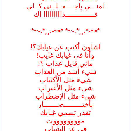
لمنـــي ياجــــعــلــني كــلي
فــــــــــــــدااااااااا اك
*•~-*.¸¸*.-~* *•~-.¸¸*.-~*
اشلون أكتب عن غيابك؟!
وأنا في غيابك غايب!
ماني قايل عذاب ؟!
شيء أشد من العذاب
شيء مثل الأكتئاب
شيء مثل الأغتراب
شيء مثل الإضطراب
بأختـــــــــصـــــــار
تقدر تسمي غيابك
مووووووووت
في عز الشباب