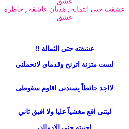
عشق
عشقت حتي الثماله , هذيان عاشقه , خاطره
عشق
عشقته حتى الثمالة !!
لست متزنة اترنح وقدماى لاتحملنى
لااجد حائطاً يسندنى اقاوم سقوطى
ليتنى اقع مغشياًً عليا ولا افيق ثاني
احببته حتى الادماان