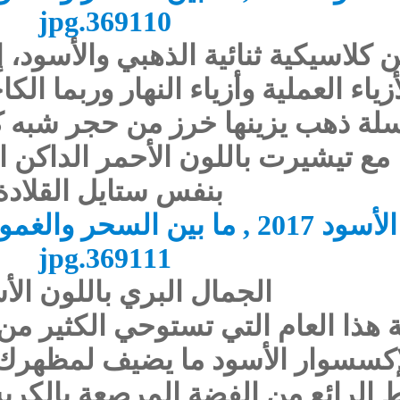
كلاسيكية ثنائية الذهبي والأسود، 
ياء العملية وأزياء النهار وربما ال
 ذهب يزينها خرز من حجر شبه كريم
 مع تيشيرت باللون الأحمر الداكن 
بنفس ستايل القلادة
الجمال البري باللون الأ
هذا العام التي تستوحي الكثير من مو
كسسوار الأسود ما يضيف لمظهرك ل
رط الرائع من الفضة المرصعة بالك