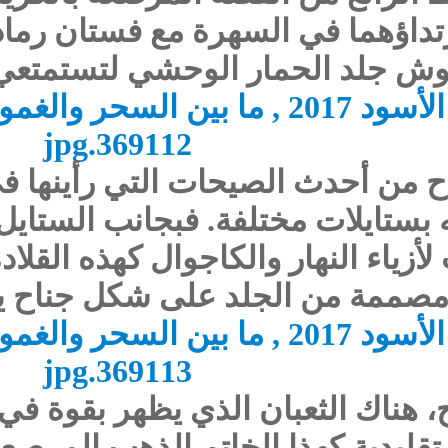
تداؤهما في السهرة مع فستان رمادي
قوش جلد الحمار الوحشي لتستمتعي
ستايلات مختلفة. فبجانب الستايل 
أزياء النهار والكاجوال كهذه القلا
مصممة من الجلد على شكل جناح ي
ح، هناك الثعبان الذي يظهر بقوة ف
 تقليدية كهذا الخاتم الذهب المرص