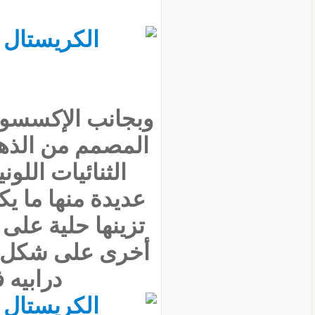
وبجانب الإكسسوا
المصمم من الذهب
الثنائيات اللو
عديدة منها ما ي
تزينها حلية على
أخرى على شكل قف
درابيه 