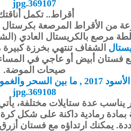
أقراط.. تكمل أناقتك
وعة من الأقراط المرصعة بكرستا
طة مرصع بالكريستال العادي (الش
يستال
الشفاف تنتهي بخرزة كبيرة من
ع فستان أبيض أو عاجي في المساء 
صيحات الموضة.
 يناسب عدة ستايلات مختلفة، يأتي
 بمادة رمادية داكنة على شكل كرة 
ة. يمكنك ارتداؤه مع فستان أزرق ز