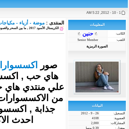
1 - 10 - 2012, 5:22 AM
المنتدى :
موضة - أزياء - مكياج
المعلومات
الكريستال الأسود 2017 , ما بين السحر والغموض , اكسسوارات جنان 2017
حنين
الكاتب:
اللقب:
Senior Member
الصورة الرمزية
صور
اكسسوارا
هاي حب , اكسسو
علي منتدي هاي ح
من الاكسسوارات 
البيانات
جذابة , اكسسو
التسجيل:
26 - 9 - 2012
احدث الا
العضوية:
4108
المشاركات:
2,000
بمعدل :
0.39 يوميا