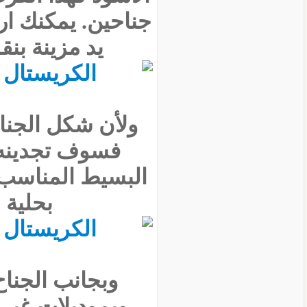
جناحين. يمكنك ار
يد مزينة بن
فسوف تجدينه ب
البسيط المناسب ل
بحلية 
وبجانب الجنا
وبموديلات غير