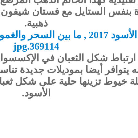
 بنفس الستايل مع فستان شيفون وأ
ذهبية.
رتباط شكل الثعبان في الإكسسوار ب
نه يتوافر أيضا بموديلات جديدة تنا
لة خيوط تزينها حلية على شكل ثعب
الأسود.