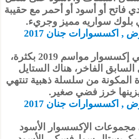
 فاتح أو أسود أو أحمر مع حقيبة
 بلوك سواريه مميز وجريء.
ولأن شكل الجناح من أحدث الصيحات التي رأينها في إكسسوار مواسم 2019 بكثرة،
السابق الفاخر، هناك الستايل
دة المكونة من سلسلة ذهبية تنتهي
زينها خرز فضي صغير.
ي مجموعات الإكسسوار الأسود
ع بكريستال سوارفسكي الأسود.