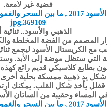
فضية غير لامعة.
الذهبي والأسود.. ثنائية أ
ر المصمم من الفضة المخلطة والك
 مع الكريستال الأسود ليجمع ثنائ
نية التي ستظل موضة إلى الأبد. وس
كون بطابع كلاسيكي قديم رائع كهذه
 شكل يد ذهبية ممسكة بحلية أخرى ب
لل يأخذ شكل القلب. يمكنك ارتدا
في المساء وحقيبة من الساتان الأس