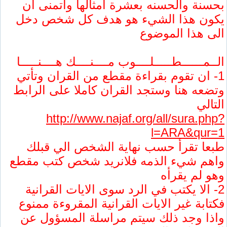
بحسنة والحسنه بعشرة امثالها واتمنى ان
يكون هذا الشيء هو هدف كل شخص دخل
الى هذا الموضوع
الــمــــــطـــــلــــوب مــــنــــك هــــنـــــا
1- ان تقوم بقراءة مقطع من القران وتأتي
وتضعه هنا وستجد القران كاملا على الرابط
التالي
http://www.najaf.org/all/sura.php?
l=ARA&qur=1
طبعا تقرأ حسب نهاية الشخص الي قبلك
واهم شيء الذمه فلانريد شخص كتب مقطع
وهو لم يقرأه
2- الا يكتب في الرد سوى الايات القرانية
فكتابة غير الايات القرانية المقروءة ممنوع
واذا وجد ذلك سيتم مراسلة المسؤول عن