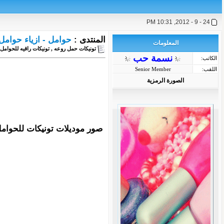
24 - 9 - 2012, 10:31 PM
المنتدى :
حوامل - ازياء حوامل 2023- فساتين حوامل 23
المعلومات
تونيكات حمل روعه , تونيكات راقيه للحوامل ,regnant fashion
نسمة حب
الكاتب:
اللقب:
Senior Member
الصورة الرمزية
صور موديلات تونيكات للحوامل