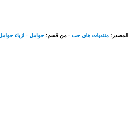
المصدر:
منتديات هاى حب
- من قسم:
حوامل - ازياء حوامل 2023- فساتين حوامل 23