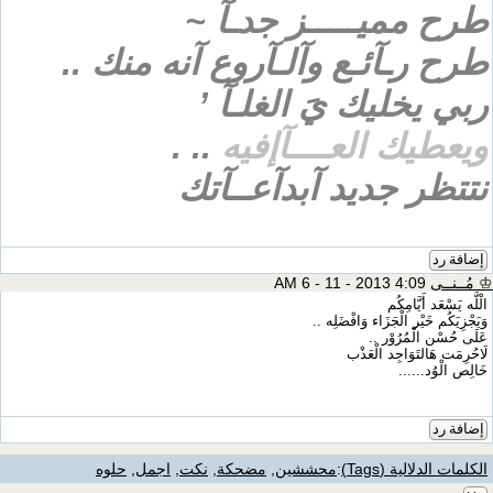
طرح مميـــــز جدـآ ~
طرح رـآئـع وآلـآروع آنه منك ..
ربي يخليك يَ الغلـآ ’
ويعطيك العــــآإفيه
.. .
نتتظر جديد آبدآعــآتك
إضافة رد
♔ مُــنــى
4:09 AM 6 - 11 - 2013
الْلَّه يَسْعَد أَيَّامِكُم‎
وَيَجْزِيَكُم خَيْر الْجَزَاء وَافْضَلِه‎‏ ..‏
عَلَى حُسْن الْمُرُوْر‎‏ ..‏
لَاحُرِمَت هَالتَوَاجِد الْعَذْب ‏‎
خَالِص الْوُد‎‏......‏
إضافة رد
الكلمات الدلالية (Tags)
:
محششين
,
مضحكة
,
نكت
,
اجمل
,
حلوه