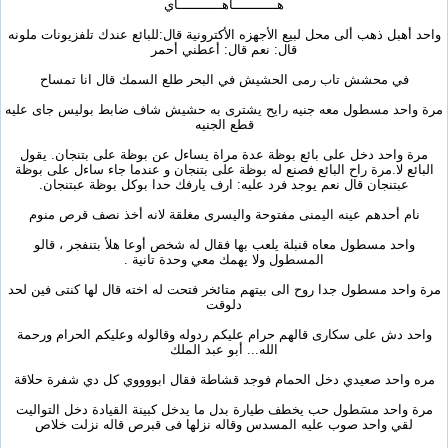
هـــــــــــاهـــــــــــاي
واحد أهبل ذهب ألى محل لبيع الأجهزه الأكترونية قال:للبائع عندك تلفزيونات ملونه
قال: نعم قال: أعطني أحمر
في محشش تاب رمى الحشيش في البحر طلع السمك قال انا تمساح
مرة واحد مسطول معه جنيه رايح يشترى به حشيش شاف ضابط بوليس جاى عليه
قطع الجنيه
مرة واحد دخل على بائع بوظة عدة مراة يساءل عن بوظة على بتنجان. يقول
البائع لا.مرة راح البائع فصنع له بوظة على بتنجان و عندما جاء ساءل على بوظة
عبتنجان قال نعم يوجد فرد عليه: ارف يارفك حدا بوكل بوظة عبتنجان.
نام أحدهم عينه اليمنى مفتوحة واليسرى مغلقة لانه أخذ نصف قرص منوم
واحد مسطول معاه قنبلة يلعب بها فقال له شخص أوعا هلأ بتنفجر ، قالو
المسطول ولا يهمك معي وحدة تانية .
مرة واحد مسطول جدا روح الى بيتهم متائخر فتحت له اخته قال لها كنتى فين لحد
دلوقت
واحد دش على سكارى قالهم حرام عليكم ردوله وقالوله وعليكم الحرام ورحمة
الله... أبو عبد الملك
مره واحد صعيدي دخل الحمام فوجد قشاطة فقال ابووووي كل دي شفرة حلاقة
مرة واحد مسَطول حب يخطف طيارة بدل ما يدخل كبينة القيادة دخل التواليت
لقي واحد صوب عليه المسدس وقاله نزلها فى قبرص قاله نزلت خلاص