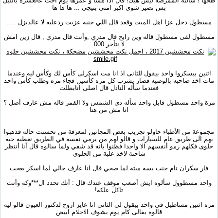
طخها ! سالته الممرضه ليش هيك! قال اذا هسا و عمرها يوم اجت عالعشرة بالليل
بس تصير شوي اكبر امتى بتيجي ... ها ها ها
مسطول دخل عزا اهل الميت وقعد قال اللي جنبه عزيت ردعليه لا عالديزل .....
مسطول لقى مسطول قاله وين رايح قال مدري ,وأنت قال مدري , قال زين امش
لا نتأخر 000
اثنين بيسكروا واحد بيقول للثانى اذ انا مت اسكرلى كأس لك وكأس ليه وعندما
مات اخذ صاحبه بالوصيه فصار يشرب كل مره كأسين فجاء مره وطلب كأس واحد
فعندما سأله النادل قال اصلى انابطلت
مرة واحد مسطول قابل واحد سأله دى الشمس ولا القمر قاله مش عارف أصل ؟
انا مش من هنا
مجموعة من الأطباء حاولو تجريب بعض المجانين لمعرفة من تحسنت حاله فذهبوا
بهم الى طريق عام للسيارات و قالو لهم من يرمي نفسه في الطريق نعطيه حبة
حلوى فكلهم رمو أنفسهم الا واحدا فظنوا بانه قد شفي ولما سالوه قال أنا أنتظر
شاحنة لاخذ علبة من الحلوى
فار سكران نام جنب بسه ميته لما صحي قال انا عارف حالي لما اسكر بعجب
واحد مسطوول سألوه ايش أصعب موقف عندك قال : أنك تحدد ال***وكه وأنت
تاكل علكة!
مره اثنين مساطيل فى واحد بيقول لى الثانى انا عايز اروح لدكتور العيون قالو ليه
قالوه بقالى كام يوم بشوف الاحلام ابيض