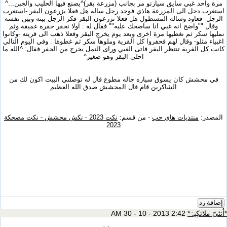
مرة واحد غبي سايق سيارتو مر بجانب (مزرعة بقر)^يصنع فيها الحليب والجبن...^
استغرب دخل الى المزرعة هاذي فوجد رجل ساله هل فعلا يزرعون البقر -استغرب
الرجل- فعاود وساله المسطول هل فعلا تزرعون البقر-فكر الرجل بينه وبين نفسه
وقال ""واضح انه غبي انا ساضحك عليه"" فقال له : اولا نحفر حفرة غميقة وثم
نمليها سكر ثم نغطيها مرة اخرى وبعد يوم يخرج البقر وفعلا ذهب الى قريته -وكانوا
اغبياء مثلو- وقال لهم فحفروا كل القرية وملوها سكر ثم غطوها . وفي اليوم التالي
كانت كل القرية تنتظر البقر فاتى الغبي وراى النمل يخرج من الحفر فقال: ^الله ما
احلى البقر وهو صغير^
في محشش كان يسوق سياره جاله مطوع قال له توصلني البيت اكون لك من
الشاكرين قام قال المحشش صدق الله العظيم
المصدر:
منتديات هاى حب
- من قسم:
نكت 2023 - نكش محشش - نكت مضحكة
2023
إضافة رد
*اُنثىّ ملائكِيہْ*
2:42 AM 30 - 10 - 2013