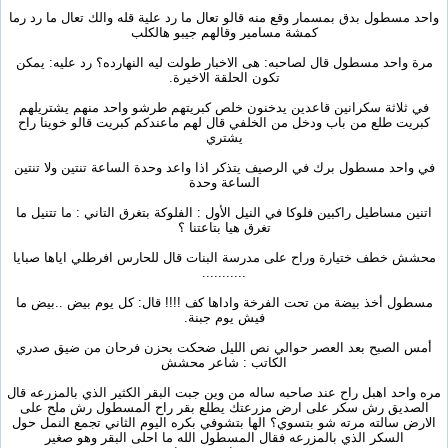
واحد مسطول بدق بمسمار وقع منه قالو تعال ما رد علية قله والك تعال ما رد رما
كمشة مسامير وقالهم جيبو هالكلب
مرة واحد مسطول قال لصاحبه: هى الاخبار طولت ليه النهارده؟ رد عليه: يمكن
تكون الحلقة الاخيرة.
في ثلاثة سكرانين قاعدين يدخنون خلص كبريتهم طرشو واحد منهم يشتريلهم
كبريت طلع من باب ودخل من الخلفي قال لهم ماعندكم كبريت قالو خوينا راح
يشتري
في واحد مسطول برك في الرصيف يتذكر اذا واعد وحدة الساعة تنتين ولا تنتين
الساعة وحدة
اتنين مساطيل راكبين فلوكا في النيل الأول : الفلوكة بتغرق التاني : ما تتنيل ما
تغرق هيا بتاعتنا ؟
محشش خطف ختيارة وراح على مدرسة البنات قال للحارس افرطلي اياها صبايا
...........
مسطول أخذ بيضة من تحت الفرخة واداها كف !!!! قال: كل يوم بيض ..بيض ما
فيش يوم جبنة.
أمس الصبح بعد العصر حوالي نص الليل ضحكت بحزن فرحان من ضيق صدري
الكاتب : شاعر محشش
مره واحد اهبل راح عند صاحبه ساله من وين جبت البقر الكثير الذي بالمزرعه قال
الصديق رش سكر على ارض مزرعتك يطلع بقر راح المسطول رش ملح على
الارض سالته مرته شو بتسوي؟ الها بتشوفي بكره اليوم الثاني تجمع النمل حول
السكر الذي بالمزرعه فقال المسطول الله ما احلى البقر وهو صغير