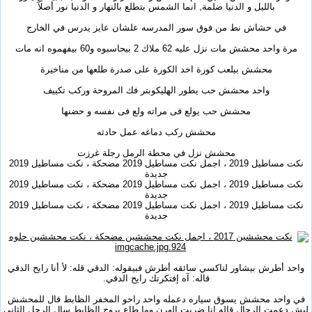
بالليل و الدنيا ضلمة, انما الشمس بتطلع بالنهار و الدنيا نور أصلآ
في حشاش نط من فوق سور المدرسه علشان عايز يدرس في الخارج
مرة واحد محشش مات نزل عليه 62 ملاك 2 بيحاسبوه و60 بيفهموه انه مات
محشش بيلعب كورة اخد الكورة على صدرة طلعها من مناخيرة
واحد محشش حب يطور الهليكوبتر فك المروحة وركب تكييف
محشش حب يولع فى مراته ولع فى نفسه و حضنها
محشش ركب دماغه عمل حادثه
محشش نزل في محطة الرمل رجلة غرزت
نكت مساطيل 2019 ، اجمل نكت مساطيل 2019 مضحكة ، نكت مساطيل 2019
جديدة
نكت مساطيل 2019 ، اجمل نكت مساطيل 2019 مضحكة ، نكت مساطيل 2019
جديدة
نكت مساطيل 2019 ، اجمل نكت مساطيل 2019 مضحكة ، نكت مساطيل 2019
جديدة
واحد أطرش بيشاور لتاكسي سائقه أطرش فبيقوله: الدقي قله: لأ أنا رايح الدقي
قاله: آه إفتكرتك رايح الدقي.
في واحد محشش يسوق سياره دعمله واحد راحو المخفر الظابط قال للمحشش
ليش دعمت الرجال قاله انا ضربت الهرن وما طاع يروح الظابط سال الرجل الثاني