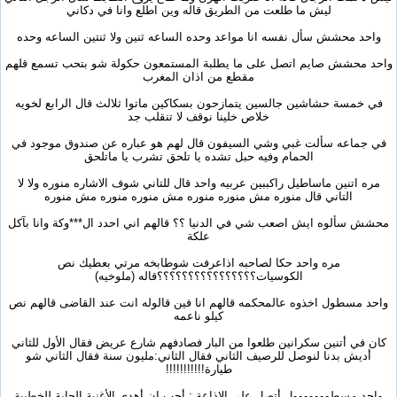
ليش ما طلعت من الطريق قاله وين اطلع وانا في دكاني
واحد محشش سأل نفسه انا مواعد وحده الساعه ثنين ولا ثنتين الساعه وحده
واحد محشش صايم اتصل على ما يطلبة المستمعون حكولة شو بتحب تسمع قلهم
مقطع من اذان المغرب
في خمسة حشاشين جالسين يتمازحون بسكاكين ماتوا ثلالث قال الرابع لخويه
خلاص خلينا نوقف لا تنقلب جد
في جماعه سألت غبي وشي السيفون قال لهم هو عباره عن صندوق موجود في
الحمام وفيه حبل تشده يا تلحق تشرب يا ماتلحق
مره اتنين ماساطيل راكببين عربيه واحد قال للتاني شوف الاشاره منوره ولا لا
التاني قال منوره مش منوره منوره مش منوره منوره مش منوره
محشش سألوه ايش اصعب شي في الدنيا ؟؟ قالهم اني احدد ال***وكة وانا بآكل
علكة
مره واحد حكا لصاحبه اذاعرفت شوطابخه مرتي بعطيك نص
الكوسيات؟؟؟؟؟؟؟؟؟؟؟؟؟؟؟؟قاله (ملوخيه)
واحد مسطول اخذوه عالمحكمه قالهم انا فين قالوله انت عند القاضى قالهم نص
كيلو ناعمه
كان في أتنين سكرانين طلعوا من البار فصادفهم شارع عريض فقال الأول للثاني
أديش بدنا لنوصل للرصيف الثاني فقال الثاني:مليون سنة فقال الثاني شو
طيارة!!!!!!!!!!!
واحد مسطووووووول أتصل على الإذاعة : أحب ان أهدي الأغنية الجاية للخطيبة