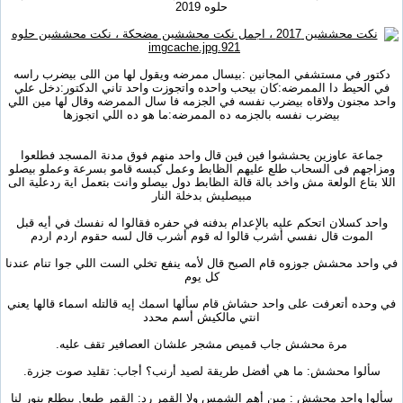
حلوه 2019
دكتور في مستشفي المجانين :بيسال ممرضه ويقول لها من اللى بيضرب راسه
في الحيط دا الممرضه:كان بيحب واحده واتجوزت واحد تاني الدكتور:دخل علي
واحد مجنون ولاقاه بيضرب نفسه في الجزمه فا سال الممرضه وقال لها مين اللي
بيضرب نفسه بالجزمه ده الممرضه:ما هو ده اللي اتجوزها
جماعة عاوزين يحششوا فين فين قال واحد منهم فوق مدنة المسجد فطلعوا
ومزاجهم فى السحاب طلع عليهم الظابط وعمل كبسه قامو بسرعة وعملو بيصلو
اللا بتاع الولعة مش واخد بالة قالة الظابط دول بيصلو وانت بتعمل اية ردعلية الى
مبيصليش بدخلة النار
واحد كسلان اتحكم عليه بالإعدام بدفنه في حفره فقالوا له نفسك في أيه قبل
الموت قال نفسي أشرب قالوا له قوم أشرب قال لسه حقوم اردم اردم
في واحد محشش جوزوه قام الصبح قال لأمه ينفع تخلي الست اللي جوا تنام عندنا
كل يوم
في وحده أتعرفت على واحد حشاش قام سألها اسمك إيه قالتله اسماء قالها يعني
انتي مالكيش أسم محدد
مرة محشش جاب قميص مشجر علشان العصافير تقف عليه.
سألوا محشش: ما هي أفضل طريقة لصيد أرنب؟ أجاب: تقليد صوت جزرة.
سألوا واحد محشش : مين أهم الشمس ولا القمر رد: القمر طبعا, بيطلع ينور لنا