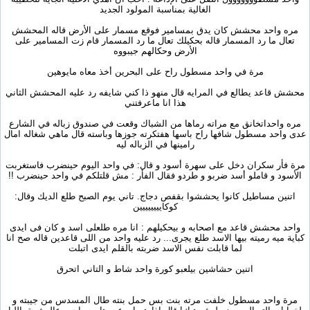
الغالية بمناسبة المولود الجديد
مره واحد محشش كان يدق بمسامير فوقع مسمار على الأرض قاله المحشش
تعال ما رد المسمار قاله بحكيلك تعال ما رد المسمار قام زت المسامير على
الأرض وحكالهم جيبووه
مرة في واحد مسطول راح على البحرين أخذ معاه مايوهين
محشش قاعد يطالع في المرايه قال منهو ذا كني شايفه رد عليه المحشش الثاني
هذا انا ماعرفتني
مره واحداتخانق مع مراته رماها من الشباك وقعت في صندوق زباله في الشارع
عدى واحد مسطول شافها راح باسها هفتكرته جوزها وباسته قال ماهي شغاله امال
رامينها في الزباله ليه
مرة فأر سكران دخل على سهرة أسود و قال: في واحد اليوم حينضرب فاستغربت
الأسود و قاملو أسد ضربو و طردو فقال الفأر : مش قلتلكم في واحد حينضرب !!
اتنين مساطيل كانوا يحششوا بقفص دجاج. تاني يوم الصبح طلع الديك وقال:
كوكايييييييين
واحد محشش قاعد مع اصحابه و بيحكيلهم : انا مره طلعلى اسد و كان فى ايدى
كباية ميه رميته بيها الاسد طلع يجرى... رد عليه واحد من اللى قاعدين قاله صح انا
لما قابلت نفس الاسد ضربته بالقلم ايدى اتبلت
اتنين حشاشين بيلعبو كورة واحد شاط و التاني اتحرق
مرة واحد مسطول خلفت مرته بنت بس حمل بنته طال المسدس من جيبته و