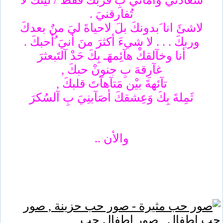
سعادتيَ وامانيَ بِ قربكَ فقطَ / ليتكَ لا
تُفارقنيَ .
لاشئَ انا َبدونكَ بلَ لاحياةَ ليَ منٌ بعدكَ
وربكَ . . . لا شيءَ أكثرَ منَ أنيَ ُأحبكَ .
أنا وخآلقكْ هآئِمهَـ بِكَ حَدْ آلتَبعثرَ
غآرِقهَ بِ جنونْ حبكَ ,
تآئهةَ بيْن مَتآهآتَ قلبكَ ,
ثَمِلةَ بِكَ وَعِشقكَ أصَآبنِيَ بِ آلسُكرَ
والأن ..