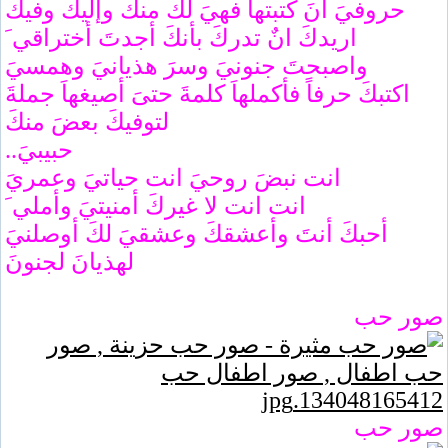
حروفيَ أنَ كتبتهاَ فهيَ لكَ منكَ وإليكَ وفيكَ
اريدكَ انٌ تدركَ بأنكَ أجدتَ أختراقي َ
واصبحتَ جنونيَ وسرَ هذيانيَ وهمسيَ
اكتبكَ حرفاً فأكملهاَ كلمةَ حتىَ أصيغهاَ جملةَ
لتوفيكَ بعضَ منكَ
حبيبيَ..
انت نبضَ روحيَ انت حياتيَ وعمريَ
انت انت لا غيركَ أمنيتيَ وأملي َ
أحبكَ أنتَ وأعشقكَ وعشقيَ لكَ أوصلنيَ
لهذيانَ لجنونَ
صور حب
صور حب