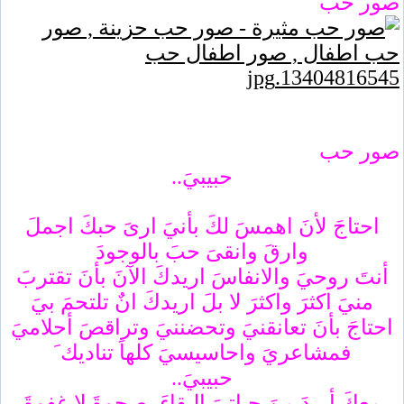
صور حب
صور حب
حبيبيَ..
احتاجَ لأنَ اهمسَ لكَ بأنيَ ارىَ حبكَ اجملَ
وارقَ وانقىَ حبَ بالوجودَ
أنتَ روحيَ والانفاسَ اريدكَ الآنَ بأنَ تقتربَ
منيَ اكثرَ واكثرَ لا بلَ اريدكَ انٌ تلتحمَ بيَ
احتاجَ بأنَ تعانقنيَ وتحضننيَ وتراقصَ أحلاميَ
فمشاعريَ واحاسيسيَ كلهاَ تناديك َ
حبيبيَ..
معكَ أريدَ منَ حياتيَ البقاءَ بصحوةَ لا غفوةَ