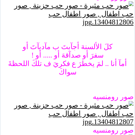
كلَ الألسنهَ أجآبتَ ب مآديآتَ أو
سفرَ أو صدآقهَ أو ..... أو !
أمآ أنا .. لمَ يخطرَ ع فكريَ ف تلكَ اللحظةَ
سواكَ
صور رومنسيه
صور رومنسيه