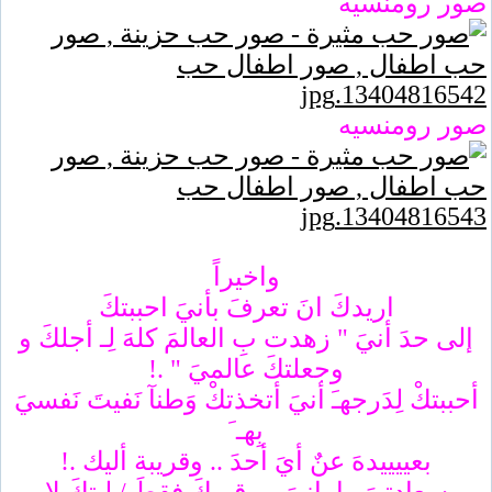
صور رومنسيه
صور رومنسيه
واخيراً
اريدكَ انَ تعرفَ بأنيَ احببتكَ
إلى حدَ أنيَ " زهدت بِ العالمَ كلهَ لِـ أجلكَ و
وجعلتكَ عالميَ " .!
أحببتكْ لِدَرجهـَ أنيَ أتخذتكْ وَطنآ نَفيتَ نَفسيَ
بِهـ َ
بعييييدهَ عنٌ أيَ أحدَ .. وقريبة أليك .!