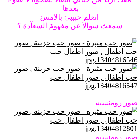
بعدها َ
اتعلمَ حبيبيَ بالامسَ
سمعتَ سؤالاَ عنَ مفهومَ السعآدهَ ؟
صور رومنسيه
صور رومنسيه