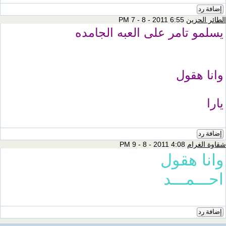
إضافة رد
الطائر الحزين
6:55 PM 7 - 8 - 2011
يسلمو تامر على العبه الجامده
وانا هقول
يارا
إضافة رد
شقاوة الغرام
4:08 PM 9 - 8 - 2011
وانا هقول
احـــمـــد
إضافة رد