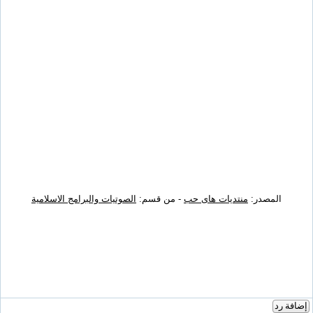
المصدر:
منتديات هاى حب
- من قسم:
الصوتيات والبرامج الاسلامية
إضافة رد