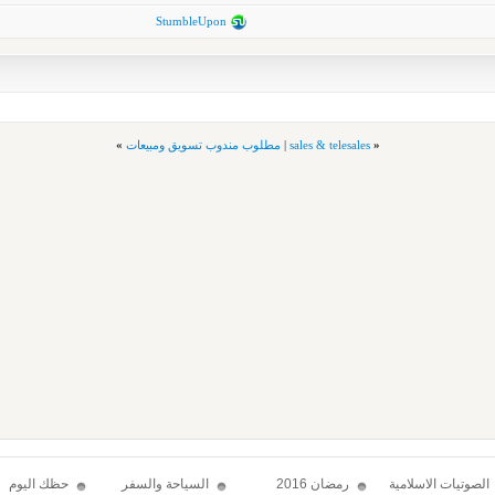
StumbleUpon
«
sales & telesales
|
مطلوب مندوب تسويق ومبيعات
»
الصوتيات الاسلامية
رمضان 2016
السياحة والسفر
حظك اليوم