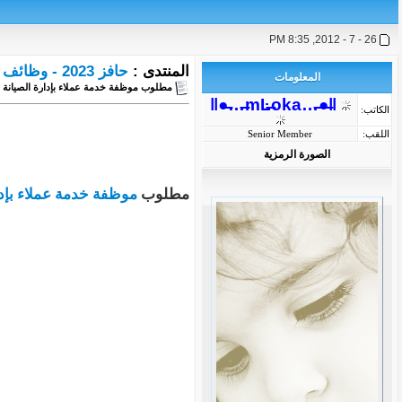
26 - 7 - 2012, 8:35 PM
المنتدى :
حافز 2023 - وظائف خالية - عروض يومية
المعلومات
مطلوب موظفة خدمة عملاء بإدارة الصيانة
ǁ●̶…̶mĿ̶oka…̶●̶ǁ
الكاتب:
اللقب:
Senior Member
الصورة الرمزية
مطلوب
موظفة
خدمة
عملاء
بإد