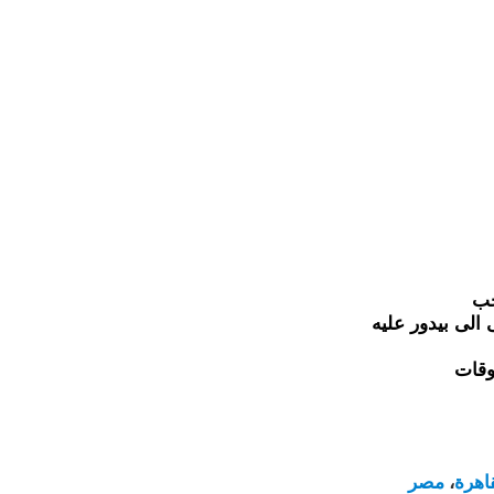
حب
 الى بيدور عليه
وقات
اهرة
،
مصر