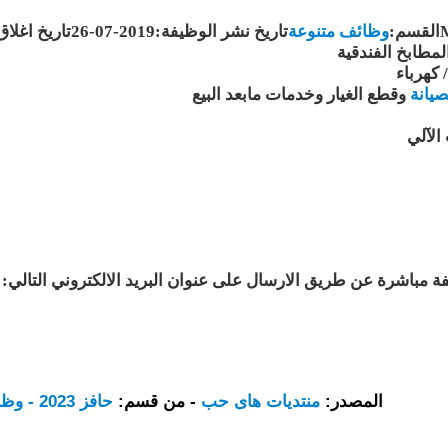
وظائف متنوعة
تاريخ نشر الوظيفة:2019-07-26تاريخ اغلاق الوظيفة:2019-08-25مشاهدات:142تفاصيل الوظيفة:
مطابخ الفندقية
 كهرباء
صيانة
وقطع الغيار وخدمات مابعد البيع
الآلي
 مباشرة عن طريق الارسال على عنوان البريد الالكتروني التالي:
المصدر:
منتديات هاى حب
- من قسم:
حافز 2023 - وظائف خالية - عروض يومية