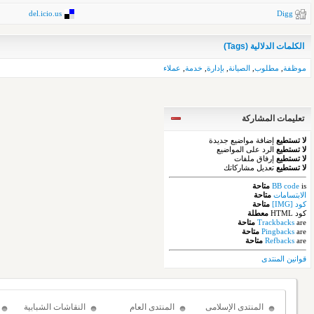
del.icio.us
Digg
الكلمات الدلالية (Tags)
موظفة
,
مطلوب
,
الصيانة
,
بإدارة
,
خدمة
,
عملاء
تعليمات المشاركة
لا تستطيع
إضافة مواضيع جديدة
لا تستطيع
الرد على المواضيع
لا تستطيع
إرفاق ملفات
لا تستطيع
تعديل مشاركاتك
is
BB code
متاحة
الابتسامات
متاحة
كود [IMG]
متاحة
كود HTML
معطلة
are
Trackbacks
متاحة
are
Pingbacks
متاحة
are
Refbacks
متاحة
قوانين المنتدى
المنتدى الإسلامى
المنتدى العام
النقاشات الشبابية