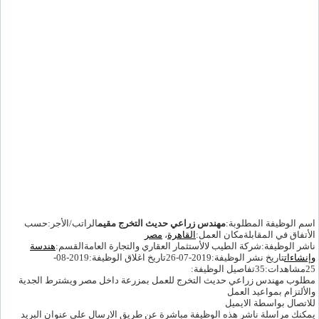
اسم الوظيفة المطلوبة:
مهندس زراعي حديث التخرج مقيم
الراتب/الأجر:حسب
الأتفاق في المقابلةمكان العمل:
القاهرة
،
مصر
ناشر الوظيفة:شركة الطيب لالأستثمار العقاري والتجارة العامةالقسم:
هندسة
وإنشاءات
تاريخ نشر الوظيفة:2019-07-26تاريخ اغلاق الوظيفة:2019-08-
25مشاهدات:35تفاصيل الوظيفة:
مطلوب مهندس زراعي حديث التخرج للعمل بمزرعة داخل مصر ويشترط الجدية
والألتزام بمواعيد العمل
للاتصال بواسطة الايميل
يمكنك مراسلة ناشر هذه الوظيفة مباشرة عن طريق الارسال على عنوان البريد