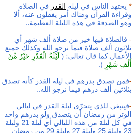
*
يجتهد الناس في ليلة
القدر
في الصلاة
وقراءة القرآن وهناك أمر يغفلون عنه، ألا
وهو الصدقة في هذه الليلة العظيمة..
-
فالصلاة فيها خير من صلاة ألف شهر أي
ثلاثون ألف صلاة فيما نرجو الله وكذلك جميع
الأعمال كما قال تعالى: (
لَيْلَةُ الْقَدْرِ خَيْرٌ مِّنْ
أَلْفِ شَهْرٍ
).
-
فمن تصدق بدرهم في ليلة القدر كأنه تصدق
بثلاثين ألف درهم فيما نرجو الله..
-
فينبغي للذي يتحرّى ليلة القدر في ليالي
الوتر من رمضان أن يتصدق ولو بدرهم واحد
في كل ليلة من هذه الليالي أي ليلة 21 وليلة
23 وليلة 25 وليلة 27 وليلة 29 من رمضان