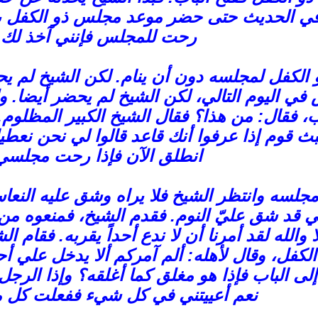
ي الحديث حتى حضر موعد مجلس ذو الكفل بين ا
رحت للمجلس فإنني آخذ لك ب
 الكفل لمجلسه دون أن ينام. لكن الشيخ لم
في اليوم التالي، لكن الشيخ لم يحضر أيضا. ول
ب، فقال: من هذا؟ فقال الشيخ الكبير المظلوم.
بث قوم إذا عرفوا أنك قاعد قالوا لي نحن نع
انطلق الآن فإذا رحت مجلسي 
 مجلسه وانتظر الشيخ فلا يراه وشق عليه النعاس
ني قد شق عليّ النوم. فقدم الشيخ، فمنعوه م
ا والله لقد أمرنا أن لا ندع أحداً يقربه. فقام
لكفل، وقال لأهله: ألم آمركم ألا يدخل علي أح
ى الباب فإذا هو مغلق كما أغلقه؟ وإذا الرجل معه
نعم أعييتني في كل شيء ففعلت كل م