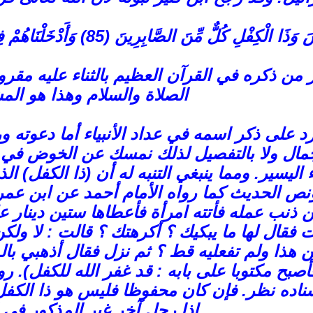
لصَّابِرِينَ (85) وَأَدْخَلْنَاهُمْ فِي رَحْمَتِنَا إِنَّهُم مِّنَ الصَّالِحِينَ (85) (الأنبياء)
 من ذكره في القرآن العظيم بالثناء عليه مقرونا
الصلاة والسلام وهذا هو الم
زد على ذكر اسمه في عداد الأنبياء أما دعوته 
جمال ولا بالتفصيل لذلك نمسك عن الخوض في 
 اليسير. ومما ينبغي التنبه له أن (ذا الكفل) 
ص الحديث كما رواه الأمام أحمد عن ابن عمر 
ن ذنب عمله فأتته امرأة فأعطاها ستين دينار 
فقال لها ما يبكيك ؟ أكرهتك ؟ قالت : لا ولك
ن هذا ولم تفعليه قط ؟ ثم نزل فقال أذهبي بالدن
فأصبح مكتوبا على بابه : قد غفر الله للكفل)
اده نظر. فإن كان محفوظا فليس هو ذا الكفل 
إذا رجل آخر غير المذكور في 