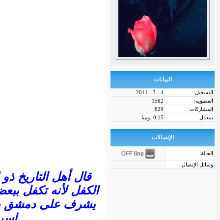
البيانات
التسجيل:
4 - 3 - 2011
العضوية:
1582
المشاركات:
829
بمعدل :
0.15 يوميا
الإتصالات
الحالة:
وسائل الإتصال:
قال أهل التاريخ ذو
الكفل لأنه تكفل ببع
يشرف على دمشق يسمى
إسرا