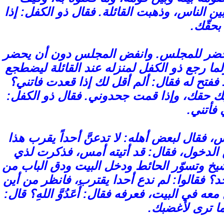
لناس، وذهبت القائلة. فقال ذو الكفل: إذا
حقّك.
 يحضر للمجلس. وانفض المجلس دون أن يحضر
ما رجع ذو الكفل لمنزله عند القائلة ليضطجع
 ففتح له فقال: ألم أقل لك إذا قعدت فاتني؟
طيك حقك، وإذا قمت جحدوني. فقال ذو الكفل:
فأتني.
، فقال لبعض أهله: لا تدعنَّ أحداً يقرب هذا
ن الدخول، فقال: قد أتيته أمس، فذكرت لذي
 الشيخ وتسوّر الحائط ودخل البيت ودق الباب من
د؟ فقالوا: لم ندع أحدا يقترب، فانظر من أين
 في البيت، فعرفه فقال: أَعَدُوَّ اللهِ؟ قال:
ا ترى لأغضبك.