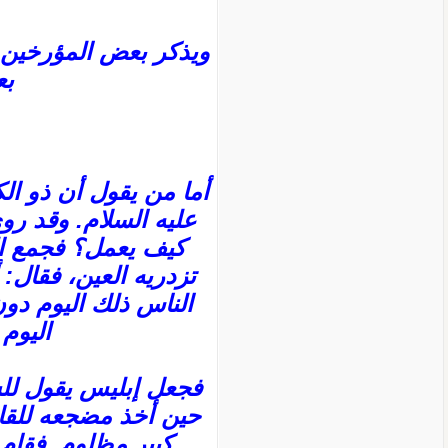
ويذكر بعض المؤرخين أ
بع
أما من يقول أن ذو الك
عليه السلام. وقد رو
كيف يعمل؟ فجمع الن
تزدريه العين، فقال: 
الناس ذلك اليوم دون
اليوم
فجعل إبليس يقول للشي
حين أخذ مضجعه للقائلة
كبير مظلوم. فقام 