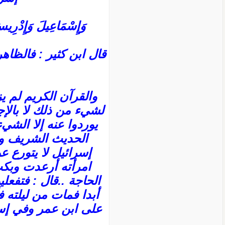
وَإِسْمَاعِيلَ وَإِدْرِيسَ وَذَا الْكِفْلِ كُلٌّ مِّنَ ا
قال ابن كثير : فالظاهر
والقرآن الكريم لم ي
لشيء من ذلك لا بالإ
يوردوا عنه إلا الشيء
الحديث الشريف ون
إسرائيل لا يتورع ع
امرأته أرعدت وبكت 
الحاجة ..قال : فتفعلي
أبدا فمات من ليلته 
على ابن عمر وفي إسن