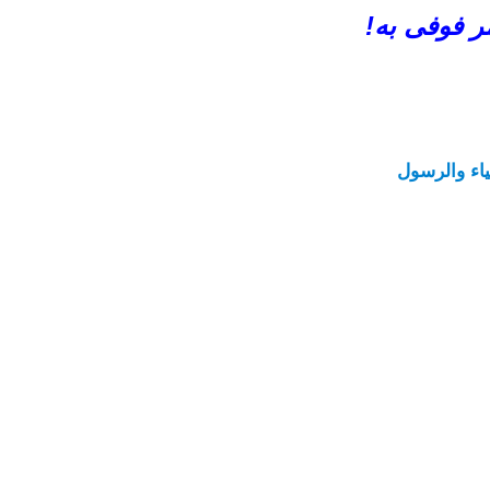
مر فوفى به!
بياء والرسول