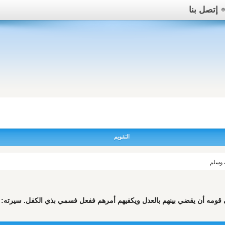
إتصل بنا
التقويم
ه وسلم
ني قومه أن يقضي بينهم بالعدل ويكفيهم أمرهم ففعل فسمي بذي الكفل. سيرته: ق