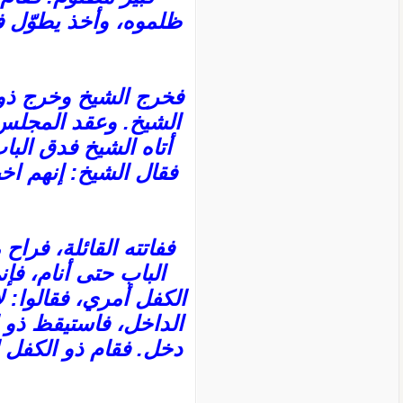
ظلموه، وأخذ يطوّل ف
فخرج الشيخ وخرج ذو
الشيخ. وعقد المجلس 
أتاه الشيخ فدق البا
فقال الشيخ: إنهم اخ
ففاتته القائلة، فراح
الباب حتى أنام، فإ
الكفل أمري، فقالوا: ل
الداخل، فاستيقظ ذو ا
دخل. فقام ذو الكفل إل