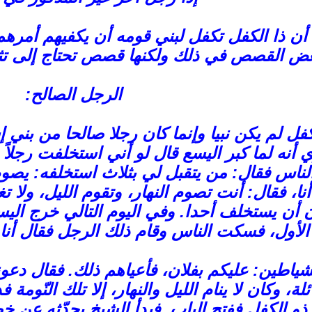
ن ذا الكفل تكفل لبني قومه أن يكفيهم أمرهم
ض القصص في ذلك ولكنها قصص تحتاج إلى تث
الرجل الصالح:
فل لم يكن نبيا وإنما كان رجلا صالحا من بني 
ي أنه لما كبر اليسع قال لو أني استخلفت رجل
اس فقال: من يتقبل لي بثلاث استخلفه: يصوم 
أنا، فقال: أنت تصوم النهار، وتقوم الليل، ولا 
 أن يستخلف أحدا. وفي اليوم التالي خرج اليس
 الأول، فسكت الناس وقام ذلك الرجل فقال أنا
اطين: عليكم بفلان، فأعياهم ذلك. فقال دعوني
، وكان لا ينام الليل والنهار، إلا تلك النّومة
ذو الكفل ففتح الباب. فبدأ الشيخ يحدّثه عن خ