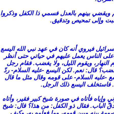
 ويقضي بينهم بالعدل فسمي ذا الكفل وذكروا
بت وإلى تمحيص وتدقيق.
إسرائيل فيروي أنه كان في عهد نبي الله اليسع
اً على الناس يعمل عليهم في حياتي حتى أنظر
النهار، ويقوم الليل، ولا يغضب. فقام رجل
تغضب؟ قال: نعم. لكن اليسع -عليه السلام- ردّ
ع -عليه السلام- على قومه وقال مثل ما قال
. فاستخلف اليسع ذلك الرجل.
 وإياه فأتاه في صورة شيخ كبير فقير، وأتاه
 فدقّ الباب. فقال ذو الكفل: من هذا؟ قال: شيخ
صومة بينه وبين قومه، وما فعلوه به، وكيف