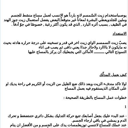
يوصى
باستخدام زيت السّمسم لانه بارداً هو الانسب لعمل مساج منشط للجسم
وملين للجلد
ويعطي البشرة لمعاناً غير متوقعاً,البعض يفضل أستعمال زيت جوز الهند
في الصّيف
,
بسبب أثره البارد , الذي قد يكون أكثر رغبة , خصوصًا في جوّ أدفأ
.
الاستعداد
يصبّ زيت السمسم ااو
اي زيت اخر في قدر و تسخينه على درجة حراره هادئه بحيث
نه مايكون لا باااارد ولا
حاار جداا يعني دافى ثم يصب فى اناء
النموذج التالي ـــــــــ الأماكن التي يجب
عليك أن يركز بالمساج عليها
كيف يعمل المدلّك
اولا تاكد من
دفء الزيت وبعد ذالك ضع القليل من الزيت أو الكريم في راحة يديك او
على المكان الذي
ستقوم فيه بعمل المساج
خطوات عمل المساج بالطريقة الصحيحة
:
1
-
عند البدء عليك بجعل أصابعك تتبع حركة التدليك بشكل دائري حتى
تضغط و تحرك
الدم و يمشي في باقي ارجاء الجسم
.
عند عملك للمساج لاتنسي توزيع
لمسات يدك على الجسم و من الأفضل ان ينام