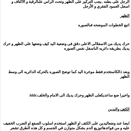
الرجل على بطنه ..يجب التركيز على الظهر و
تحت الرأس علىالرقبة و الأكتاف و
اسفل العمود الفقري و الأرجل
الظهر
اتبع الخطوات الموضحه فى
الصوره
حرك يديك من الاسفل
الى الاعلى دقق فى وضعية اليد كيف وضعها على الظهر و حرك
يديك بطريقه دائريه الى
اسفل نفس الصوره
وبعد ذالك
استخدم فقط موخرة اليد كما توضح الصوره بالحركه الدائريه الى وسط
الظهر
واخيرا ضع ساعديك
على الظهر وحرك يديك الى الامام والخلف
:kkk:
الكتف واليدين
ايضا عند وضع
اليدين على الكتف او الظهر استخدم اسلوب الصفع او الضرب الخفيف
عليه و من فوائدها
توزيع الدم بشكل متوازن في الجسم و كل هذه الطرق تشعر