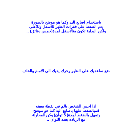
باستخدام اصابع اليد وكما هو موضح
بالصورة
يتم الضغط على فقرات الظهر للاسفل وللاعلى
ولكن البداية تكون من
الاسفل لمدة(خمس دقائق
) ..
ضع ساعديك على الظهر وحرك يديك الى
الامام والخلف
اذا احس الشخص بالم في نقطة معينه
قم
بالضغط عليها باصابع اليد كما هو موضح
وتمهل بالضغط لمدة( 5 ثوان) وكرر
المحاولة
مع الزياده بعدد الثوان
..