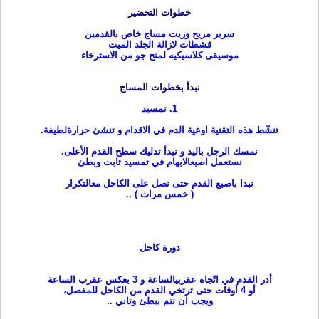
خطوات التحضير
سرير مريح وزيت مساج خاص بالقدمين
قشطات لازالة الجلد الميت
موسيقى كلاسيكيه لمنح جو من الاسترخاء
نبدأ بخطوات المساج
1.
تمسيد
تنشّط هذه التقنية اوعية الدم في الاقدام و تنشئ حرارة
لطيفة
.
نمسك الرجل باليد و نبدأ تدليك سطح القدم الأعلى
.
نستعمل اصبع
الابهام في تمسيد ثابت وبطئ
نبدا باصبع القدم حتى نصل على الكاحل مع
التكرار
(
خمس مرات
) ..
دورة كاحل
أدر القدم في اتّجاه عقربي
الساعة و 3 بعكس عقرب الساعة
أو 4 أوقات حتى ترتخي القدم من الكاحل للمفصل،
ويجب ان تتم ببطئ وتاني
..