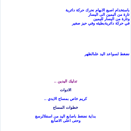
باستخدام اصبع الابهام نحرك حركة دائرية
تارة من اليمين الى اليسار
وتارة من اليسار لليمين
في حركة دائرية
بطيئه وفي حيز صغير
نضغط لسواعد اليد على
الظهر
تدليك اليدين
..
الادوات
كريم خاص بمساج الايدي
..
خطوات المساج
بداية نضغط باصابع اليد من اسفل
الرسغ
وحتى اعلى الاصابع