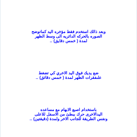
وبعد ذالك استخدم فقط مؤخره اليد كما
توضح
الصوره بالحركه الدائريه الى وسط الظهر
لمدة ( خمس دقايق
) ..
ضع يديك فوق اليد الاخري كي تضغط
على
فقرات الظهر لمدة ( خمس دقائق
) ..
باستخدام اصبع الابهام مع مساعده
اليد
الاخرى حرك ببطئ من الاسفل للاعلى
ونفس الطريقة للجانب الاخر ولمدة (دقيقتين
) ..