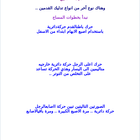
وهناك نوع آخر من انواع تدليك القدمين
..
نبدأ بخطوات المساج
حرك باطن
القدم حركة
دائرية
باستخدام اصبع الابهام ابتداء من الاسفل
حرك اعلى الرجل حركة دائرية خارجيه
من
اليمين الى اليسار وهذي الحركة تساعد
على التخلص من التوتر
..
الصورتين التاليتين تبين حركة ااصابع
الرجل
حركة دائرية .. مرة الاصبع الكبيرة .. ومرة باقي
الاصابع