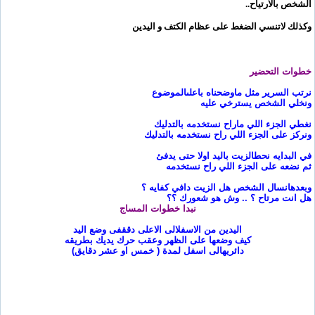
الشخص بالارتياح
..
وكذلك لاتنسي الضغط على عظام الكتف و اليدين
خطوات التحضير
نرتب السرير مثل ماوضحناه باعلى
الموضوع
ونخلي الشخص يسترخي عليه
نغطي الجزء اللي ماراح نستخدمه
بالتدليك
ونركز على الجزء اللي راح نستخدمه بالتدليك
في البدايه نحط
الزيت باليد اولا حتى يدفئ
ثم نضعه على الجزء اللي راح نستخدمه
وبعدها
نسال الشخص هل الزيت دافي كفايه ؟
هل انت مرتاح ؟ .. وش هو شعورك ؟؟
نبدا خطوات المساج
اليدين من الاسفل
الى الاعلى دقق
فى وضع اليد
كيف وضعها على الظهر وعقب حرك يديك بطريقه
دائريه
الى اسفل لمدة ( خمس او عشر دقايق
)