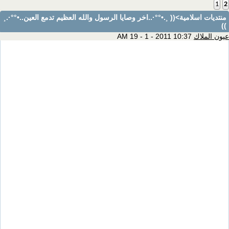
1
2
منتديات اسلامية
>(( ¸.•°°·..اخر وصايا الرسول والله العظيم تدمع العين..•°°·.¸
))
عيون الملاك
10:37 AM 19 - 1 - 2011