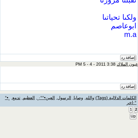
ولكىا تحياتىا
ابوعاصم
m.a
إضافة رد
عيون الملاك
3:38 PM 5 - 4 - 2011
إضافة رد
الكلمات الدلالية (Tags)
:
والله
,
وصايا
,
الرسول
,
العين•°°·¸
,
العظيم
,
تدمع
,
¸•°
°·اخر
1
2
Up