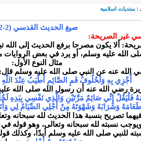
 :
منتديات اسلامية
صيغ الحديث القدسي (2-2)
سي غير الصريحة:
يحة: ألا يكون مصرحا برفع الحديث إلى الله ت
لى الله عليه وسلم، أو يرد في بعض الروايات م
مثال النوع الأول:
الله عنه عن النبي صلى الله عليه وسلم قال:
أَجْزِي بِهِ وَلَخُلُوفُ فَمِ الصَّائِمِ أَطْيَبُ عِنْدَ اللَّه
رة رضي الله عنه أن رسول الله صلى الله علي
مَهُ فَلْيَقُلْ إِنِّي صَائِمٌ مَرَّتَيْنِ وَالَّذِي نَفْسِي بِيَدِهِ ل
عَامَهُ وَشَرَابَهُ وَشَهْوَتَهُ مِنْ أَجْلِي الصِّيَامُ لِي وَأَنَا 
فيهما تصريح بنسبة هذا الحديث لله سبحانه وتعال
يوجب نسبته لله سبحانه وتعالى، وهو قوله في ا
بته للنبي صلى الله عليه وسلم أبدًا، وكذلك قوله