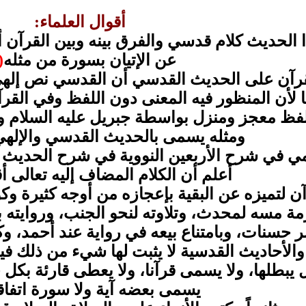
أقوال العلماء:
ذا الحديث كلام قدسي والفرق بينه وبين القرآن أ
عن الإتيان بسورة من مثله
1)
رآن على الحديث القدسي أن القدسي نص إلهي 
ا لأن المنظور فيه المعنى دون اللفظ وفي الق
 لفظ معجز ومنزل بواسطة جبريل عليه السلام 
ومثله يسمى بالحديث القدسي والإلهي 
مي في شرح الأربعين النووية في شرح الحديث 
أعلم أن الكلام المضاف إليه تعالى أق
رآن لتميزه عن البقية بإعجازه من أوجه كثيرة 
رمة مسه لمحدث، وتلاوته لنحو الجنب، وروايته با
حسنات، وبامتناع بيعه في رواية عند أحمد، وكر
والأحاديث القدسية لا يثبت لها شيء من ذلك فيج
يبطلها، ولا يسمى قرآنا، ولا يعطى قارئة بكل حر
يسمى بعضه آية ولا سورة اتفاقا