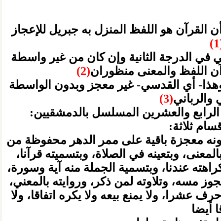
ن القرآن هو اللفظ المنزل به جبريل للإعجاز
(
في الدرجة الثانية وإن كان من غير واسطة
رآن اللفظ والمعنى منظوران
(2)
وهذا- أي القدسي- غير معجز وبدون الواسطة
والرباني
(3)
الرابع والعشرين المسلسل بالدمشقيين:
سام ثلاثة:
وكونه معجزة باقية على ممر الدهر محفوظة من
لمعنى، وبتعينه في الصلاة، وبتسميته قرآنا،
اهته عندنا، وبتسمية الجملة منه آية وسورة،
وز مسه، وتلاوته لمن ذكر، وروايته بالمعني،
ف عشرا، ولا يمنع بيعه ولا يكره اتفاقا، ولا
 أيضا