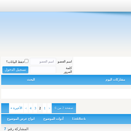
اسم العضو
حفظ البيانات؟
كلمة
المرور
مشاركات اليوم
البحث
صفحة 2 من 6
الأخيرة
»
>
4
3
2
1
<
LinkBack
أدوات الموضوع
انواع عرض الموضوع
المشاركة رقم:
7