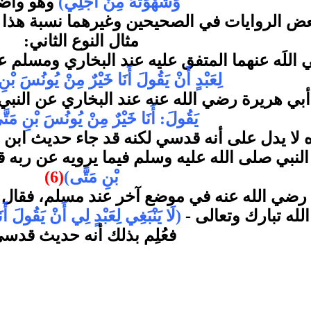
وَشَهْوَتَهُ مِنْ أَجْلِي)
وهو واض
ض الروايات في الصحيحين وغيرهما نسبة هذا ا
مثال النوع الثاني:
للَه عنهما المتفق عليه عند البخاري ومسلم ع
لِعَبْدٍ أَنْ يَقُولَ أَنَا خَيْرٌ مِنْ يُونُسَ بْن
بي هريرة رضي الله عنه عند البخاري عن النبي
يَقُولَ: أَنَا خَيْرٌ مِنْ يُونُسَ بْنِ مَتّ
 لا يدل على أنه قدسي لكنه قد جاء حديث ابن 
النبي صلى الله عليه وسلم فيما يرويه عن ربه 
بْنِ مَتَّى)
(6)
ضي الله عنه في موضع آخر عند مسلم، فقال في
لله تبارك وتعالى -
(لَا يَنْبَغِي لِعَبْدٍ لِي أَنْ يَقُولَ أ
فعُلِم بذلك أنه حديث قدسي