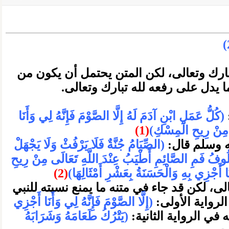
بارك وتعالى، لكن المتن يحتمل أن يكون من
ا يدل على رفعه لله تبارك وتعالى.
(كُلُّ عَمَلِ ابْنِ آدَمَ لَهُ إِلَّا الصَّوْمَ فَإِنَّهُ لِي وَأَنَا
ِ مِنْ رِيحِ الْمِسْكِ)
(1)
ه وسلم قال:
(الصِّيَامُ جُنَّةٌ فَلَا يَرْفُثْ وَلَا يَجْهَلْ
َخُلُوفُ فَمِ الصَّائِمِ أَطْيَبُ عِنْدَ اللَّهِ تَعَالَى مِنْ رِيحِ
أَجْزِي بِهِ وَالْحَسَنَةُ بِعَشْرِ أَمْثَالِهَا)
(2)
ى، لكن قد جاء في متنه ما يمنع نسبته للنبي
لرواية الأولى:
(إِلَّا الصَّوْمَ فَإِنَّهُ لِي وَأَنَا أَجْزِي
 في الرواية الثانية:
(يَتْرُكُ طَعَامَهُ وَشَرَابَهُ