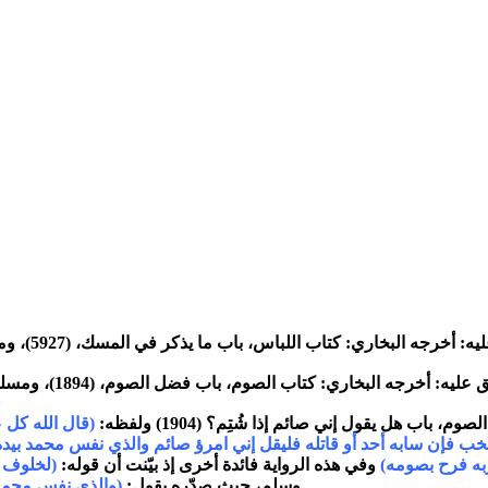
جه البخاري: كتاب اللباس، باب ما يذكر في المسك، (5927)، ومسلم: كتاب الصيام، باب فضل الصيام، (1151)
ه: أخرجه البخاري: كتاب الصوم، باب فضل الصوم، (1894)، ومسلم: كتاب الصيام، باب فضل الصيام، (1151)
 باب هل يقول إني صائم إذا شُتِم؟ (1904) ولفظه:
(قال الله كل ع
خب فإن سابه أحد أو قاتله فليقل إني امرؤ صائم والذي نفس محمد بيد
ربه فرح بصومه)
وفي هذه الرواية فائدة أخرى إذ بيّنت أن قوله:
(لخلوف ف
وسلم، حيث صدّره بقول:
(والذي نفس محمد 