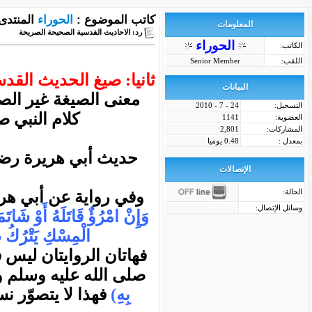
كاتب الموضوع :
الحوراء
المنتدى
المعلومات
رد: الاحاديث القدسية الصحيحة الصريحة
الحوراء
الكاتب:
اللقب:
Senior Member
ثانيا: صيغ الحديث القد
البيانات
معنى الصيغة غير الصر
التسجيل:
24 - 7 - 2010
كلام النبي ص
العضوية:
1141
المشاركات:
2,801
بمعدل :
0.48 يوميا
حديث أبي هريرة رضي 
الإتصالات
الحالة:
وفي رواية عن أبي هري
وسائل الإتصال:
وَإِنْ امْرُؤٌ قَاتَلَهُ أَوْ شَاتَ
الْمِسْكِ يَتْرُكُ طَ
فهاتان الروايتان ليس 
صلى الله عليه وسلم و
بِهِ)
فهذا لا يتصوّر نس