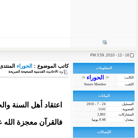
16 - 12 - 2010, 3:59 PM
كاتب الموضوع :
الحوراء
المنتدى
المعلومات
رد: الاحاديث القدسية الصحيحة الصريحة
الحوراء
الكاتب:
اللقب:
Senior Member
البيانات
اعتقاد أهل السنة وال
التسجيل:
24 - 7 - 2010
العضوية:
1141
المشاركات:
2,801
بمعدل :
0.48 يوميا
فالقرآن معجزة الله ع
الإتصالات