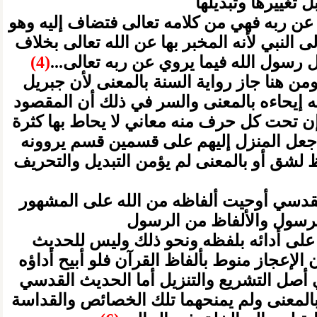
بل تغييرها وتبديلها
لها عن ربه فهي من كلامه تعالى فتضاف إليه وهو
لى النبي لأنه المخبر بها عن الله تعالى بخلاف
ال رسول الله فيما يروي عن ربه تعالى...
(4)
من هنا جاز رواية السنة بالمعنى لأن جبريل
 له إيحاءه بالمعنى والسر في ذلك أن المقصود
 وإن تحت كل حرف منه معاني لا يحاط بها كثرة
ث جعل المنزل إليهم على قسمين قسم يروونه
 لشق أو بالمعنى لم يؤمن التبديل والتحريف
القدسي أوحيت ألفاظه من الله على المشهور
الرسول والألفاظ من الرسول
 على أدائه بلفظه ونحو ذلك وليس للحديث
إعجاز منوط بألفاظ القرآن فلو أبيح أداؤه
 أصل التشريع والتنزيل أما الحديث القدسي
 بالمعنى ولم يمنحهما تلك الخصائص والقداسة