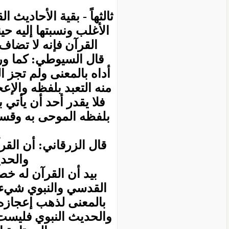
ثالثهاً - بقية الأحاديث
الأغلب ونسبتها إليه حين
القرآن فإنه لا تضاف 
قال السيوطي: كما ورد
أداه بالمعنى ولم تجز ا
منه التعبد بلفظه والإع
فلا يقدر أحد أن يأتي
بلفظه الموحى به وقسم 
قال الزرقاني: أن الق
والحدي
بيد أن القرآن له خ
القدسي والنبوي شيء م
بالمعنى لذهب إعجازه 
والحديث النبوي فليست أ