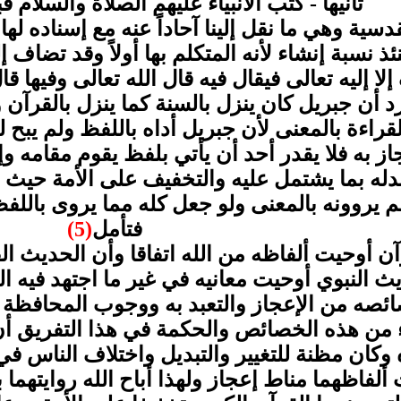
ثانيهاً - كتب الأنبياء عليهم الصلاة والسلام ق
 القدسية وهي ما نقل إلينا آحاداً عنه مع إسناده 
ئذ نسبة إنشاء لأنه المتكلم بها أولاً وقد تضاف إ
إلا إليه تعالى فيقال فيه قال الله تعالى وفيها ق
 أن جبريل كان ينزل بالسنة كما ينزل بالقرآن و
لقراءة بالمعنى لأن جبريل أداه باللفظ ولم يبح
جاز به فلا يقدر أحد أن يأتي بلفظ يقوم مقامه
 بدله بما يشتمل عليه والتخفيف على الأمة حي
يروونه بالمعنى ولو جعل كله مما يروى باللفظ
فتأمل
(5)
رآن أوحيت ألفاظه من الله اتفاقا وأن الحديث 
ث النبوي أوحيت معانيه في غير ما اجتهد فيه 
صائصه من الإعجاز والتعبد به ووجوب المحافظة
ن هذه الخصائص والحكمة في هذا التفريق أن ال
وكان مظنة للتغيير والتبديل واختلاف الناس في
لفاظهما مناط إعجاز ولهذا أباح الله روايتهما