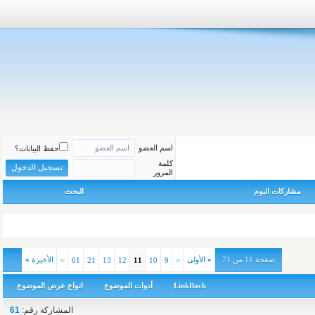
اسم العضو
حفظ البيانات؟
كلمة
المرور
مشاركات اليوم
البحث
صفحة 11 من 71
«
الأولى
الأخيرة
»
>
61
21
13
12
11
10
9
<
LinkBack
أدوات الموضوع
انواع عرض الموضوع
المشاركة رقم:
61