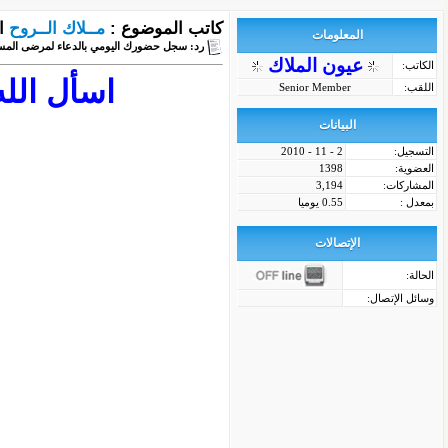
كاتب الموضوع :
مــلاك الــروح
ا
المعلومات
رد: سجل حضورك اليومي بالدعاء لمرضى المس
عيون الملاك
الكاتب:
اسأل الل
اللقب:
Senior Member
البيانات
التسجيل:
2 - 11 - 2010
العضوية:
1398
المشاركات:
3,194
بمعدل :
0.55 يوميا
الإتصالات
الحالة:
وسائل الإتصال: