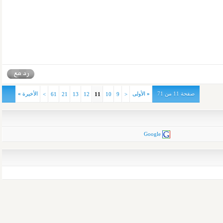
صفحة 11 من 71
«
الأولى
الأخيرة
»
>
61
21
13
12
11
10
9
<
Google