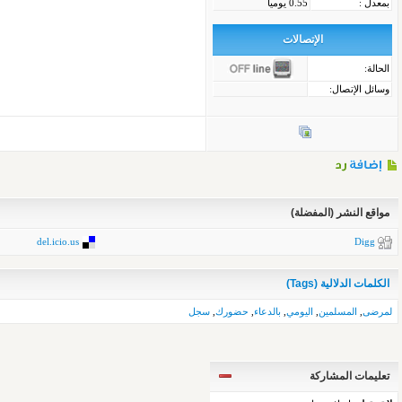
بمعدل :
0.55 يوميا
الإتصالات
الحالة:
وسائل الإتصال:
مواقع النشر (المفضلة)
del.icio.us
Digg
الكلمات الدلالية (Tags)
لمرضى
,
المسلمين
,
اليومي
,
بالدعاء
,
حضورك
,
سجل
تعليمات المشاركة