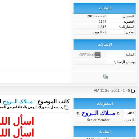
البيانات
التسجيل:
28 - 7 - 2010
العضوية:
1174
المشاركات:
1,316
بمعدل :
0.22 يوميا
الإتصالات
الحالة:
وسائل الإتصال:
8 - 1 - 2011, 11:39 AM
كاتب الموضوع :
مــلاك الــروح
ا
المعلومات
رد: سجل حضورك اليومي بالدعاء لمرضى المس
مــلاك الــروح
الكاتب:
اسأل الل
اللقب:
Senior Member
اسأل الل
البيانات