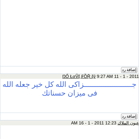
إضافة رد
ŊŐ ŁσṼξ ₣ỒṜ ξṽ
9:27 AM 11 - 1 - 2011
جــــــــــــــــــــــزاكى الله كل خير جعله الله
فى ميزان حسناتك
إضافة رد
عيون الملاك
12:23 AM 16 - 1 - 2011