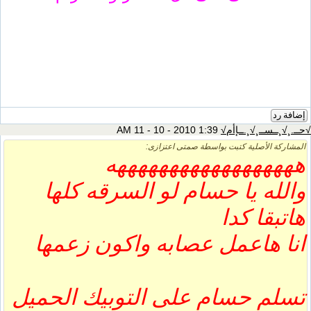
إضافة رد
√حــ.¸√¸ــســ¸√¸.ــإأم√
1:39 AM 11 - 10 - 2010
المشاركة الأصلية كتبت بواسطة صمتى اعتزازى:
ههههههههههههههههههه
والله يا حسام لو السرقه كلها
هاتبقا كدا
انا هاعمل عصابه واكون زعمها
تسلم حسام على التوبيك الحميل