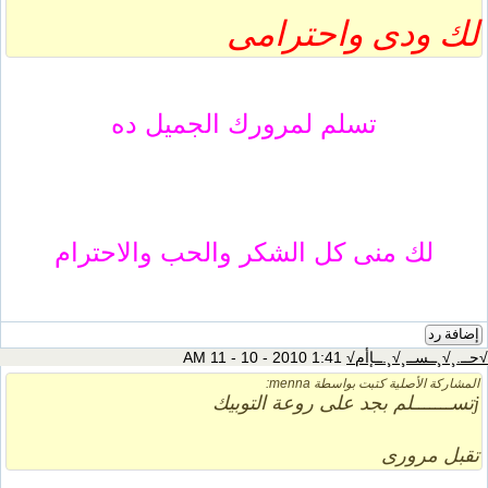
لك ودى واحترامى
تسلم لمرورك الجميل ده
لك منى كل الشكر والحب والاحترام
إضافة رد
√حــ.¸√¸ــســ¸√¸.ــإأم√
1:41 AM 11 - 10 - 2010
المشاركة الأصلية كتبت بواسطة menna:
jتســـــــلم بجد على روعة التوبيك
تقبل مرورى