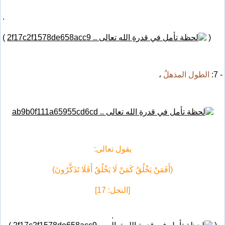
.
)
(
- 7:
الطول المذهلُ
،
يقول تعالى:
(أَفَمَنْ يَخْلُقُ كَمَنْ لَا يَخْلُقُ أَفَلَا تَذَكَّرُونَ)
[النحل: 17]
.