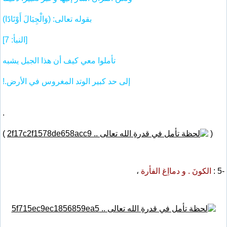
بقوله تعالى: (وَالْجِبَالَ أَوْتَادًا)
[النبأ: 7]
تأملوا معي كيف أن هذا الجبل يشبه
إلى حد كبير الوتد المغروس في الأرض.!
.
)
(
-5 :
الكونَ . و دمااِغ الفأرة
،