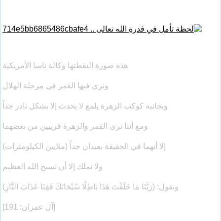
هذه صورة التقطتها وكالة ناسا الأمريكية
ونرى فيها القمر في مرحلة الهلال
وبجانبه كوكب الزهرة يلمع لا يحدث إلا بشكل نادر جداً
ومع أننا نرى القمر والزهرة قريبين من بعضهما
إلا أنهما في الحقيقة بعيدان جداً (ملايين الكيلومترات)
ولا نملك إلا أن نسبح الله العظيم
ونقول: (رَبَّنَا مَا خَلَقْتَ هَذَا بَاطِلًا سُبْحَانَكَ فَقِنَا عَذَابَ النَّارِ)
[آل عمران: 191]