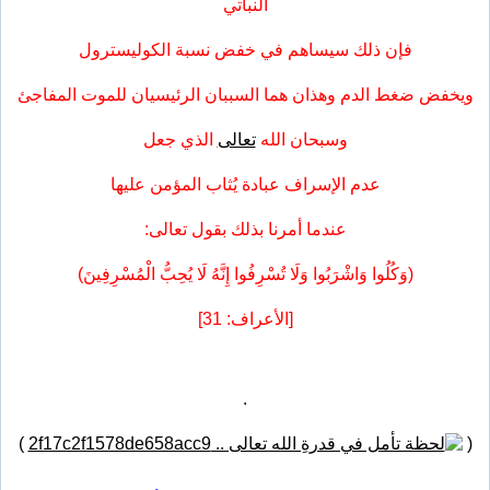
النباتي
فإن ذلك سيساهم في خفض نسبة الكوليسترول
ويخفض ضغط الدم وهذان هما السببان الرئيسيان للموت المفاجئ
وسبحان الله
تعالى
الذي جعل
عدم الإسراف عبادة يُثاب المؤمن عليها
عندما أمرنا بذلك بقول تعالى:
(وَكُلُوا وَاشْرَبُوا وَلَا تُسْرِفُوا إِنَّهُ لَا يُحِبُّ الْمُسْرِفِينَ)
[الأعراف: 31]
.
)
(