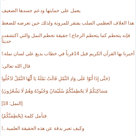
يعمل على حمايتها ودعم جسدها الضعيف
هذا الغلاف العظمي الصلب يفتقر للمرونة ولذلك حين تعرضه للضغط
فإنه يتحطم كما يتحطم الزجاج.! حقيقة تحطم النمل والتي اكتشفت
حديثاً
أخبرنا بها القرآن الكريم قبل 14قرناً في خطاب بديع على لسان نملة.!
قال الله تعالى:
(حَتَّى إِذَا أَتَوْا عَلَى وَادِ النَّمْلِ قَالَتْ نَمْلَةٌ يَا أَيُّهَا النَّمْلُ ادْخُلُوا
مَسَاكِنَكُمْ لَا يَحْطِمَنَّكُمْ سُلَيْمَانُ وَجُنُودُهُ وَهُمْ لَا يَشْعُرُونَ)
[النمل: 18]
فتأمل كلمة (يَحْطِمَنَّكُمْ)
وكيف تعبر بدقة عن هذه الحقيقة العلمية ..!