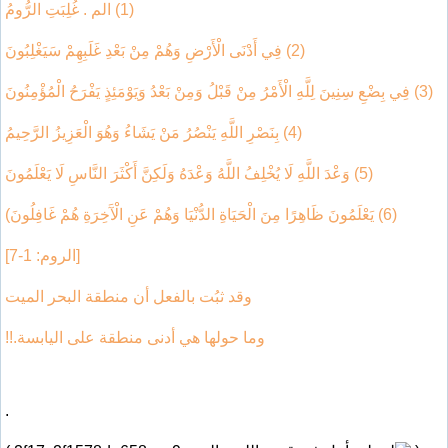
(1) الم . غُلِبَتِ الرُّومُ
(2) فِي أَدْنَى الْأَرْضِ وَهُمْ مِنْ بَعْدِ غَلَبِهِمْ سَيَغْلِبُونَ
(3) فِي بِضْعِ سِنِينَ لِلَّهِ الْأَمْرُ مِنْ قَبْلُ وَمِنْ بَعْدُ وَيَوْمَئِذٍ يَفْرَحُ الْمُؤْمِنُونَ
(4) بِنَصْرِ اللَّهِ يَنْصُرُ مَنْ يَشَاءُ وَهُوَ الْعَزِيزُ الرَّحِيمُ
(5) وَعْدَ اللَّهِ لَا يُخْلِفُ اللَّهُ وَعْدَهُ وَلَكِنَّ أَكْثَرَ النَّاسِ لَا يَعْلَمُونَ
(6) يَعْلَمُونَ ظَاهِرًا مِنَ الْحَيَاةِ الدُّنْيَا وَهُمْ عَنِ الْآَخِرَةِ هُمْ غَافِلُونَ)
[الروم: 1-7]
وقد ثبُت بالفعل أن منطقة البحر الميت
وما حولها هي أدنى منطقة على اليابسة.!!
.