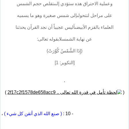
وعملية الاحتراق هذه ستؤدي إلىىتقلص حجم الشمس
على مراحل لتتحولىإلى شمس صغيرة وهو ما يسميه
العلماء بالقزم الأبيضىأليس عجيباً أن نجد القرآن يحدثنا
عن نهاية الشمسلابقوله تعالى:
(إِذَا الشَّمْسُ كُوِّرَتْ)
[التكوير: 1]
.
)
(
- 10 :
( صنع الله الذي أتقن كل شيء )
،