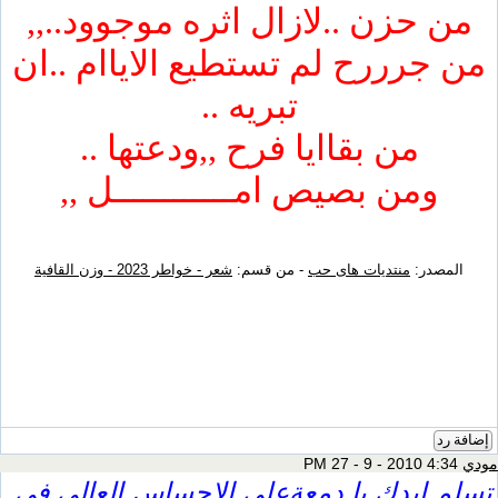
من حزن ..لازال اثره موجوود..,,
من جرررح لم تستطيع الاياام ..ان
تبريه ..
من بقاايا فرح ,,ودعتها ..
ومن بصيص امــــــــــــل ,,
المصدر:
منتديات هاى حب
- من قسم:
شعر - خواطر 2023 - وزن القافية
إضافة رد
مودي
4:34 PM 27 - 9 - 2010
تسلم ايدك يا دمعةعلي الاحساس العالي في