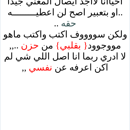
احياانا لااجد ايصال المعني جيدا
..او بتعبير اصح لن اعطيـــــــــه
حقه
..
ولكن سووووف اكتب واكتب ماهو
مووجوود
{
بقلبي}
من
حزن
..,,
لا ادري ربما انا اصل اللي شي لم
اكن اعرفه عن
نفسي
,,