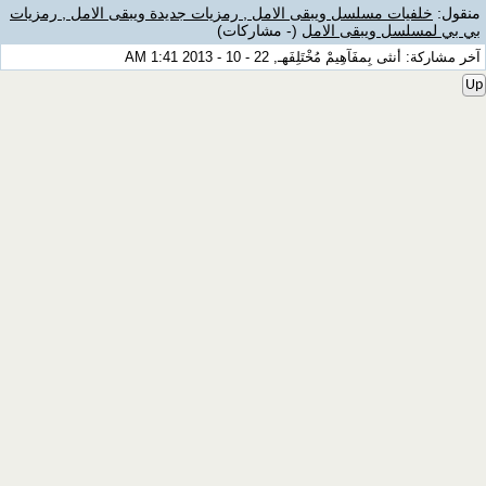
منقول:
خلفيات مسلسل ويبقى الامل , رمزيات جديدة ويبقى الامل , رمزيات
بي بي لمسلسل ويبقى الامل
(- مشاركات)
آخر مشاركة: أنثى بِمفَآهِيمْ مُخْتَلِفَهـ, 22 - 10 - 2013 1:41 AM
Up