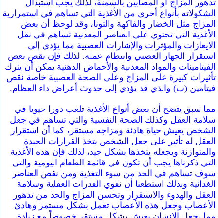
تدهور المزاج أو المصابين بالسمنة، لذلك يجب استبدال
الشكولاته بأنواع أخرى من الأغذية التي تساهم في استمرارية
المزاج مثل الخضار والفاكهة والتونا، وقد لوحظ أن بعض
الأغذية التي تحتوي على العناصر المعدنية تساهم في نقل
الايعازات والمؤثرات والإشارات العصبية مما يؤدي إلى
استقرار الجهاز العصبي وانتظام عمله. لذلك فإن نقص بعض
الفيتامينات والمواد المعدنية والأحماض الدهنية يمكن أن يترك
تأثيرات كبيرة على المزاج وعلى الصحة العصبية خاصة نقص
فيتامين (ب) والذي قد يؤدي إلى حدوث أعراض داء العظام.
مما سبق يتضح أن بعض أنواع الأغذية تلعب دورا حيويا في
سلامة العقل وكذلك الصحة النفسية والتي تساهم في جعل
الشخص يعيش حياة هادئة ومزاجه مستقر، كما أن استقرار
العقل له تأثير على جعل الشخص يتخذ القرارات الجيدة
والمتوازنة ويجعله يتخذها بشكل جيد، لذلك فإن هذه الأغذية
التي ذكرناها يجب أن تكون في قائمة الطعام اليومية والتي
سوف تساهم في الحد من سوء التغذية ومن نقص العناصر
الغذائية وبذلك استطعنا أن نقوي القدرات العقلية وسلامة
العقل والهدوء والاستقرار وتحسن المزاج والحد من تدهور
الأعصاب وجعل هذه الأعصاب تعمل بشكل مستمر وهادئ
مما يجعل الإنسان يعيش بشكل مستقر خصوصاً مع زيادة