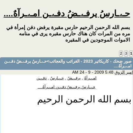
حـ،ـارسُ يرفـ،ـضُ دفـ،ـن امـ،ـرآهٌ....
بسم الله الرحمن الرحيم حارس مقبرة يرفض دفن إمرأة في
مره من المرات كان هناك حارس مقبره يرى في منامه
الاموات الموجودين في المقبره
2
3
1
صور ضحك - كاريكاتير 2023 - الغرائب والعجائب
>حـ،ـارسُ يرفـ،ـضُ دفـ،ـن
امـ،ـرآهٌ....
امير الزوق
5:48 AM 24 - 9 - 2009
امـ،ـرآهٌ
,
يرفـ،ـضُ
,
حـ،ـارسُ
,
دفـ،ـن
حـ،ـارسُ يرفـ،ـضُ دفـ،ـن امـ،ـرآهٌ....
بسم الله الرحمن الرحيم