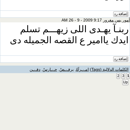
إضافة رد
أمور بس مغرور
9:17 AM 26 - 9 - 2009
ربنـآ يهـدى اللى زيهـــم تسلم
ايدك ياامير ع القصه الجميله دى
إضافة رد
الكلمات الدلالية (Tags)
:
امـ،ـرآهٌ
,
يرفـ،ـضُ
,
حـ،ـارسُ
,
دفـ،ـن
2
3
1
Up