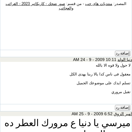
المصدر:
منتديات هاى حب
- من قسم:
صور ضحك - كاريكاتير 2023 - الغرائب
والعجائب
إضافة رد
دنيا الوله
10:11 AM 24 - 9 - 2009
لا حول ولا قوه الا بالله
معقول فى ناس كدا يالا ربنا يهدى الكل
تسلم ايدك على موضوعك الجميل
تقبل مروري
إضافة رد
امير الزوق
6:52 AM 25 - 9 - 2009
ميرسي يا دنيا ع مرورك العطر ده