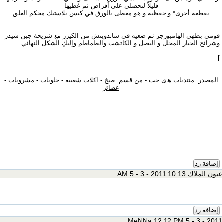
قليلاً لتحصلي على أقراص ثم غطيها
بقطعة أخرى* واحفظيه و هو مغطى بالورق في كيس بلاستيك محكم الغلق
قومي بطهي الهامبورجر ثم ضعيه في ساندويتش من الكيزر مع شريحة جبن شيدر
وشرائح الخيار المخلل و البصل و الكاتشب والطماطم وإليكِ الشكل النهائي
]
المصدر:
منتديات هاى حب
- من قسم:
طبخ - اكلات شعبية - حلويات - مشروبات -
عصائر
إضافة رد
عيون الملاك
10:13 AM 5 - 3 - 2011
إضافة رد
MeNNa
12:12 PM 5 - 3 - 2011