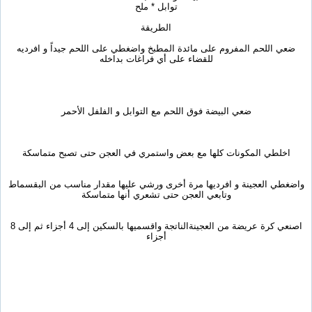
توابل * ملح
الطريقة
ضعي اللحم المفروم على مائدة المطبخ واضغطي على اللحم جيداً و افرديه
للقضاء على أي فراغات بداخله
ضعي البيضة فوق اللحم مع التوابل و الفلفل الأحمر
اخلطي المكونات كلها مع بعض واستمري في العجن حتى تصبح متماسكة
واضغطي العجينة و افرديها مرة أخرى ورشي عليها مقدار مناسب من البقسماط
وتابعي العجن حتى تشعري أنها متماسكة
اصنعي كرة عريضة من العجينةالناتجة واقسميها بالسكين إلى 4 أجزاء ثم إلى 8
أجزاء