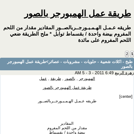
طريقة عمل الهمبورجر بالصور
طريقه عـمـل الهـمـبـورجــربالصــور المقادير مقدار من اللحم
المفروم بيضة واحدة / بقسماط توابل * ملح الطريقة ضعي
اللحم المفروم على مائدة
2
1
طبخ - اكلات شعبية - حلويات - مشروبات - عصائر
>طريقة عمل الهمبورجر
بالصور
زهرة الربيع
6:49 AM 5 - 3 - 2011
الهمبورجر
,
بالصور
,
طريقة
,
عمل
طريقة عمل الهمبورجر بالصور
[center]
طريقه عـمـل الهـمـبـورجــربالصــور
المقادير
مقدار من اللحم المفروم
بيضة واحدة / بقسماط