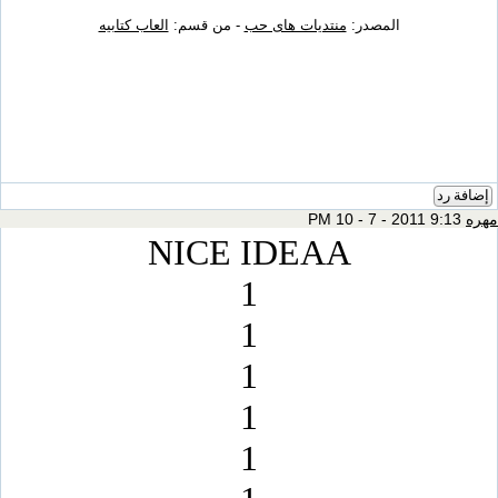
المصدر:
منتديات هاى حب
- من قسم:
العاب كتابيه
NICE IDEAA
1
1
1
1
1