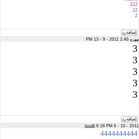
loodli
8:18 PM 6 - 
44444