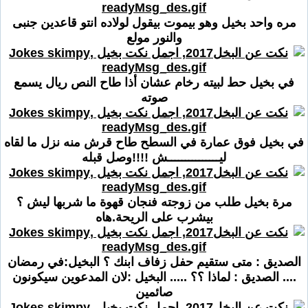
مره واحد بخيل وهو بيموت بيقول لولاده انتو قاعدين جنبى
والنور مولع
في بخيل حط لبيته رخام عشان أذا طاح النص ريال يسمع
صوته
في بخيل فوق عمارة في السطح طاح قرش منه نزل ما لقاه
ليـــــــــــــــش !!!!وصل قبله
مرة بخيل طلب من زوجته فنجان قهوة ما شربها ليش ؟
بيشرب على الريحة.هاه
الصديق : متى ستقيم حفل زفاف ابنك ؟ البخيل:في رمضان
.... الصديق : لماذا ؟؟ ..... البخيل :لان المدعوين سيكونون
صائمين