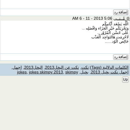
إضافة رد
♔ مُــنــى
5:06 AM 6 - 11 - 2013
الْلَّه يَسْعَد أَيَّامِكُم‎
وَيَجْزِيَكُم خَيْر الْجَزَاء وَافْضَلِه‎‏ ..‏
عَلَى حُسْن الْمُرُوْر‎‏ ..‏
لَاحُرِمَت هَالتَوَاجِد الْعَذْب ‏‎
خَالِص الْوُد‎‏......‏
إضافة رد
الكلمات الدلالية (Tags)
:
نكت
,
نكت عن البخل2013
,
البخل2013
,
اجمل
,
اجمل نكت بخيل 2013
,
بخيل
,
skimpy
,
jokes skimpy 2013
,
jokes
Up