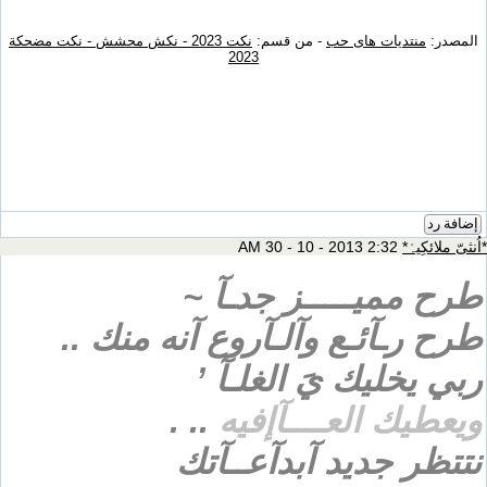
المصدر:
منتديات هاى حب
- من قسم:
نكت 2023 - نكش محشش - نكت مضحكة
2023
إضافة رد
*اُنثىّ ملائكِيہْ*
2:32 AM 30 - 10 - 2013
طرح مميـــــز جدـآ ~
طرح رـآئـع وآلـآروع آنه منك ..
ربي يخليك يَ الغلـآ ’
ويعطيك العــــآإفيه
.. .
نتتظر جديد آبدآعــآتك