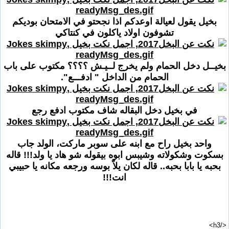
بخيل يقول لعيالة اوعدكم اذا نجحتو في الامتحان بوديكم
تشوفون اولاد ياكلون في كنتاكي
بخيــل دخل الحمام ولم يخرج لــيـش ؟؟؟؟ مكتوب على باب
الحمام من الداخل " ادفـــع".
في بخيل دخل البقاله شاف مكتوب ادفع رجع
واحد بخيل راح مع ابنه على سوبر ماركت، الولد جاب
بسكوت وشكولاته وشيبس ابوه بيقوله شو هاد يا ولد!!! قاله
بحبه يا بابا بحبه.. قاله لكان يلاّ بوسه ورجعه مكانه يا حبيبي
انت!!!
</h3>