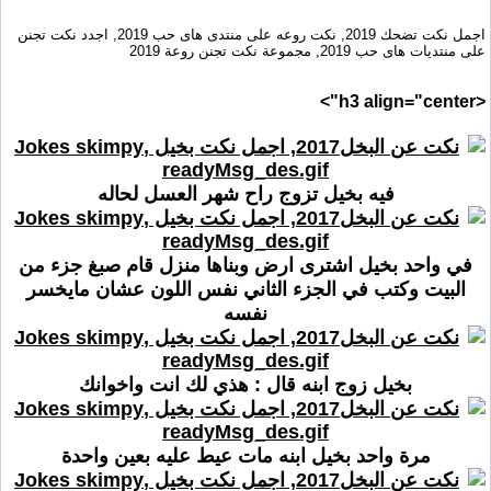
اجمل نكت تضحك 2019, نكت روعه على منتدى هاى حب 2019, اجدد نكت تجنن
على منتديات هاى حب 2019, مجموعة نكت تجنن روعة 2019
<h3 align="center">
فيه بخيل تزوج راح شهر العسل لحاله
في واحد بخيل اشترى ارض وبناها منزل قام صبغ جزء من
البيت وكتب في الجزء الثاني نفس اللون عشان مايخسر
نفسه
بخيل زوج ابنه قال : هذي لك انت واخوانك
مرة واحد بخيل ابنه مات عيط عليه بعين واحدة